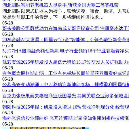
湖北团队智能养老机器人显身手 斩获全国大赛二等奖殊荣
湖北团队以床式机器人为核心，联动送餐、喂食、助洁、人形
奖是对前期工作的肯定，下一步将继续推进技术…
05-28
蔚来关联公司蔚然动力在海南成立蔚启投资公司 注册资本达千
05-28
2026金融AI大发展：阿里云“点金”智能体，引领金融业新变革
05-28
5月27日A股两融余额创新高 电子行业领衔16个行业获融资净
05-28
优彩资源2025年研发投入超亿元增长13.17% 研发人员扩张助
05-28
有色概念股短期走弱，工业有色板块长期前景获券商看好或迎
05-28
公募高管变动潮涌：申万菱信迎新帅邱春杨，规模盈利困局待
05-28
百克力张杨果而夫妻档商业版图曝光 共同关联企业涉多领域发
05-28
朝阳科技2025年报：研发投入增14.16% 营收净利现分化 经营
05-28
海外光通信股业绩向好 光互连预期上调 俊知集团剑桥科技领
05-28