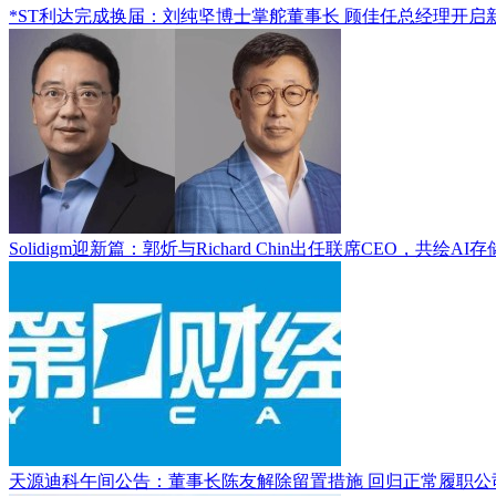
*ST利达完成换届：刘纯坚博士掌舵董事长 顾佳任总经理开启
Solidigm迎新篇：郭炘与Richard Chin出任联席CEO，共绘AI
天源迪科午间公告：董事长陈友解除留置措施 回归正常履职公