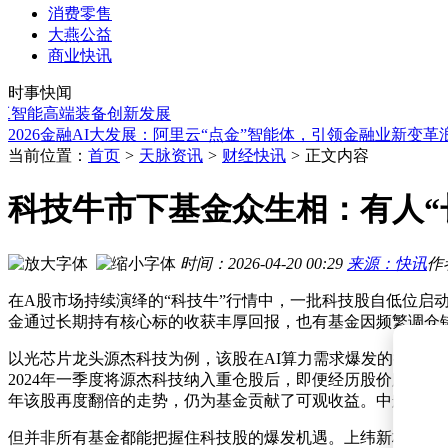
消费零售
大燕公益
海外光通信股业绩向好 光互连预期上调 俊知集团剑桥科技领
商业快讯
湖北团队智能养老机器人显身手 斩获全国大赛二等奖殊荣
时事快闻
蔚来关联公司蔚然动力在海南成立蔚启投资公司 注册资本达千
智能高端装备创新发展
2026金融AI大发展：阿里云“点金”智能体，引领金融业新变革
5月27日A股两融余额创新高 电子行业领衔16个行业获融资净
优彩资源2025年研发投入超亿元增长13.17% 研发人员扩张助
当前位置：
首页
>
天脉资讯
>
财经快讯
>
正文内容
有色概念股短期走弱，工业有色板块长期前景获券商看好或迎
公募高管变动潮涌：申万菱信迎新帅邱春杨，规模盈利困局待
科技牛市下基金众生相：有人“
百克力张杨果而夫妻档商业版图曝光 共同关联企业涉多领域发
朝阳科技2025年报：研发投入增14.16% 营收净利现分化 经营
海外光通信股业绩向好 光互连预期上调 俊知集团剑桥科技领
时间：2026-04-20 00:29
来源：快讯
作
湖北团队智能养老机器人显身手 斩获全国大赛二等奖殊荣
在A股市场持续演绎的“科技牛”行情中，一批科技股自低位
金通过长期持有核心标的收获丰厚回报，也有基金因频繁调仓
以光芯片龙头源杰科技为例，该股在AI算力需求爆发的推动下，
2024年一季度将源杰科技纳入重仓股后，即便经历股价腰斩仍
年该股再度翻倍的走势，仍为基金贡献了可观收益。中航机遇领
但并非所有基金都能把握住科技股的爆发机遇。上纬新材去年初至