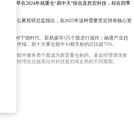
基金早在2024年就重仓“易中天”组合及胜宏科技，却在四季
赛道。
倍。某公募投研总监指出，在2025年这种需要坚定持有核心资
股，同时对宁德时代、新易盛等5只个股进行减持；融通产业趋
AI硬件端，前十大重仓股中AI相关标的占比超75%。
景科技等软件服务类个股成为新晋重仓标的。基金经理谭佳俊
射出基金经理在估值高位对科技股后续走势的不同预期。