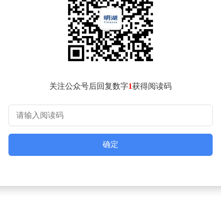
型公募旗下产品去年实现翻倍收益，但年度换手率超过10倍——该
能关联度较低的标的，经过三个季度的频繁调整后才重新聚焦AI
收益超九成的主动权益基金，采用量化策略的产品换手率更达数十
把握不足，部分人甚至依赖短期盘面变化进行操作。
发明显。睿远成长价值基金一季度大举增持中际旭创259.74万
上升，但优质龙头尚未形成泡沫，其管理的基金一季度进一步聚焦
关注公众号后回复数字
1
获得阅读码
大重仓股全部更换，从消费板块转向AI应用领域，网宿科技、宏
基础设施与应用端协同发展的格局。这种持仓方向的剧烈变动，折
确定