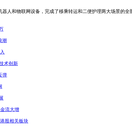
机器人和物联网设备，完成了移乘转运和二便护理两大场景的全
万
浪潮
买入
力技术创新
反弹
解
展
现金流大增
涨港股相关板块