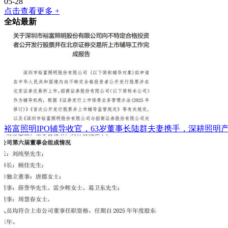
05-28
点击查看更多 +
全站最新
裕富照明IPO辅导收官，63岁董事长陆群夫妻携手，深耕照明