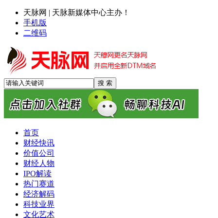
天脉网 | 天脉新媒体中心主办！
手机版
二维码
首页
财经快讯
价值公司
财经人物
IPO解读
热门赛道
经济解码
科技业界
文化艺术