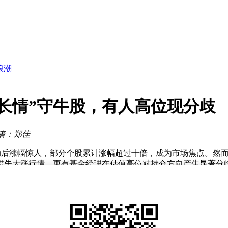
涨港股相关板块
万
浪潮
买入
力技术创新
反弹
解
长情”守牛股，有人高位现分歧
展
现金流大增
涨港股相关板块
者：郑佳
启动后涨幅惊人，部分个股累计涨幅超过十倍，成为市场焦点。然
错失大涨行情，更有基金经理在估值高位对持仓方向产生显著分
近一年多累计涨幅超过8倍。公募基金对该股的配置比例从2024
持续加仓，最终在去年末以7.6万股的持仓位居第九大重仓股。尽
航基金则通过自2023年三季度成立以来每个季度重仓持有新易
今涨幅达18倍，公募基金配置比例却从0.77%降至0.69%