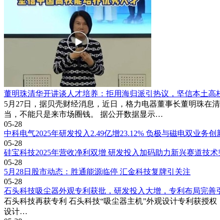
董明珠清华开讲谈人才培养：拒用海归派引热议，坚信本土高
5月27日，据贝壳财经消息，近日，格力电器董事长董明珠在
当，不能只是来市场圈钱。 据公开数据显示…
05-28
中科电气2025年研发投入2.49亿增23.12% 负极与磁电双业务
05-28
硅宝科技2025年营收净利双增 研发投入加码助力新兴赛道技术
05-28
5月28日股市动态：胜通能源临停 汇金科技复牌引关注
05-28
石头科技吸尘器外观专利获批，研发投入大增，专利布局完善
石头科技再获专利 石头科技“吸尘器主机”外观设计专利获授权，专利号
设计…