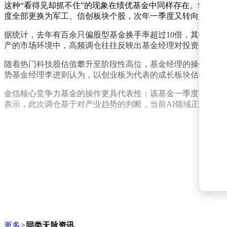
这种“看得见却抓不住”的现象在绩优基金中同样存在。华南某中
度全部更换为军工、信创板块个股，次年一季度又转向人工智
据统计，去年有百余只偏股型基金换手率超过10倍，其中不乏
产的市场环境中，高频调仓往往反映出基金经理对投资逻辑的
随着热门科技股估值攀升至阶段性高位，基金经理的操作分歧愈
势基金经理李进则认为，以创业板为代表的成长板块估值虽有所
金信核心竞争力基金的操作更具代表性：该基金一季度将前十
表示，此次调仓基于对产业趋势的判断，当前AI领域正呈现
更多
>
同类天脉资讯