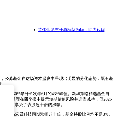
英伟达发布开源框架Polar，助力代码智能体训
而，公募基金在这场资本盛宴中呈现出明显的分化态势：既有基
歧。
年末的30%攀升至次年6月的43%峰值。新华策略精选基金自
管基金经理在四季报中提示短期估值风险并适当减持，但2026
盛，完整享受了该股超十倍的涨幅。
；宏和科技与宏景科技同期涨幅超十倍，基金持股比例均不足3%。