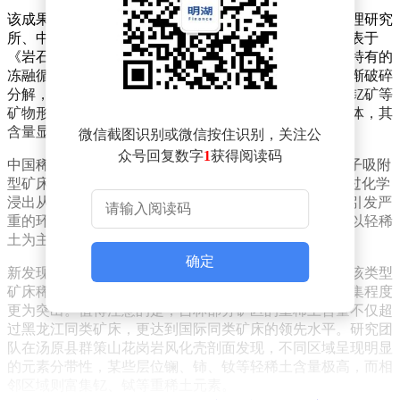
该成果由黑龙江省地质矿产局联合中科院地质与地球物理研究
所、中科院大学地球与行星科学学院完成，相关论文发表于
《岩石学报》。研究显示，这种新型矿床的形成与北方特有的
冻融循环密切相关——碱性花岗岩在反复冻胀作用下逐渐破碎
分解，形成松散的砂质结构，稀土元素则以独居石和磷钇矿等
矿物形式赋存其中。其中磷钇矿作为重稀土钇的主要载体，其
含量显著高于传统矿床。
微信截图识别或微信按住识别，关注公
众号回复数字
1
获得阅读码
中国稀土产业长期呈现"南重北轻"的分布特征。南方离子吸附
型矿床虽贡献了全球90%的重稀土供应，但其开采需通过化学
浸出从黏土中提取，不仅造成20%-25%的资源流失，更引发严
重的环境问题。而北方传统矿床如内蒙古白云鄂博矿则以轻稀
土为主，重稀土储量有限。
确定
新发现的解离型矿床展现出显著优势。采样数据显示，该类型
矿床稀土总含量普遍高于离子吸附型矿床，且轻稀土富集程度
更为突出。值得注意的是，吉林部分矿区的重稀土含量不仅超
过黑龙江同类矿床，更达到国际同类矿床的领先水平。研究团
队在汤原县群策山花岗岩风化壳剖面发现，不同区域呈现明显
的元素分带性，某些层位镧、铈、钕等轻稀土含量极高，而相
邻区域则富集钇、铽等重稀土元素。