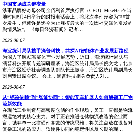
中国市场成关键变量
涉事品牌好奇母公司金佰利首席执行官（CEO）MikeHsu在当
地时间8月4日举行的财报电话会上，将此次事件形容为“非首
次发生，但或许是迄今为止规模最大的一次因社交媒体引发的
舆情风波”。 《每日经济新闻》记者…
2026-08-07
海淀统计局队携手滴普科技，共探AI智能体产业发展新路径
为深入了解AI智能体产业发展态势，近日，海淀统计局队与
滴普科技开展专题调研座谈，海淀区统计局局长倪文龙，北京
市海淀区经济社会调查队副队长王振蓉，海淀区统计局副局长
刘启贤出席会议。 会上，滴普科技相关负责人对…
2026-08-07
从“经验依赖”到“智能协同”：智能叉车机器人如何解锁工厂物
流新效能
在现代工业制造与高密度仓储的作业现场，叉车一直都是物流
搬运绝对的核心主力。对于正在推进仓储物流改造的企业而
言，抛弃单一比拼硬件参数的传统思维，将关注点放在设备对
复杂工况的适应力、软硬件协同的稳定性以及长期的现…