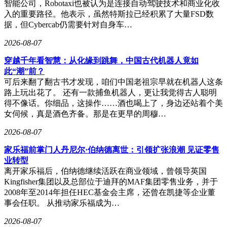
智能公司，Robotaxi也被认为是连接自动驾驶技术和商业化收
车”“刹不住车”，但后来发现这些企业恰恰是行业标杆。他引
入的重要路径。他表示，虽然特斯拉已经积累了大量FSD数
用中国古话“木秀于林，风必摧之”，表示小米汽车走向成功必
据，但Cybercab仍需要针对自身车…
然要经历这些挑战。
2026-08-07
这一观点引发网友共鸣。有网友留言称：“对手怕你，说明小
米汽车有竞争力。”雷军回应称，大众看到负面舆情时往往不
穿越千年看智慧：从化缘到跳舞，中国古代机器人竟如
会深入思考，但历史证明，被黑得最惨的公司最终都能证明自
此“潮”前？
己的实力。
可后来翻了翻古书才发现，咱们中国老祖宗早就在机器人这条
路上玩出花了。 还有一款捕鱼机器人，更让我觉得古人聪明
得不像话。你细品，这操作……酒也喝上了，身边还站着个美
女伺候，真是酒色齐备。那是在更早的周穆…
2026-08-07
家乐福前掌门人丹尼尔·伯纳德离世：引领扩张浪潮 见证零售
业转型
离开家乐福后，伯纳德继续活跃在商业领域，曾领导英国
Kingfisher集团以及总部位于迪拜的MAF集团零售业务，并于
2008年至2014年担任HEC基金会主席，还曾在凯捷等企业董
事会任职。 从推动家乐福成为…
2026-08-07