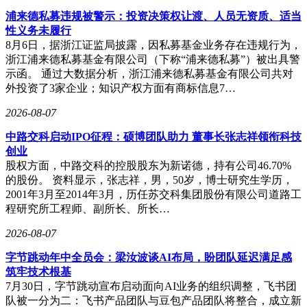
浦来德私募违规被警示：投资决策权让渡、人员无资质、适当
性义务未履行
8月6日，据浙江证监局披露，因私募基金业务存在违规行为，
浙江浦来德私募基金有限公司（下称“浦来德私募”）被出具警
示函。 通过大数据分析，浙江浦来德私募基金有限公司共对
外投资了3家企业；知识产权方面有商标信息7…
2026-08-07
中路交科启动IPO征程：硕博团队助力 董事长张志祥领衔科技
创业
股权方面，中路交科的控股股东为新诺德，持有公司46.70%
的股份。 资料显示，张志祥，男，50岁，博士研究生学历，
2001年3月至2014年3月，历任苏交科集团股份有限公司道路工
程研究所工程师、副所长、所长…
2026-08-07
字节跳动年中全员会：梁汝波谈AI布局，盼团队延迟满足感
筑牢技术根基
7月30日，字节跳动宣布启动面向AI业务的组织调整，飞书团
队被一分为二：飞书产品团队与豆包产品团队将整合，成立新