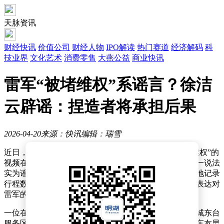
天脉资讯
财经快讯
价值公司
财经人物
IPO解读
热门赛道
经济解码
科
技业界
文化艺术
消费零售
大燕公益
商业快讯
雷军“被堵维权”系谣言？徐洁
云辟谣：捏造者将承担后果
2026-04-20
来源：快讯
编辑：瑞雪
近日，一则关于小米集团创始人雷军在休息区被“堵车维权”的
视频在网络上引发广泛关注。然而，经过多方核实，这一说法
实为谣言。据现场视频显示，雷军当时正坐在车内专注地记录
行程数据，周围聚集的是热情的米粉和车友，他们纷纷表达对
雷军的欢迎。
一位在现场的博主详细描述了当时的情景：雷军抵达盐城东台
服务区后，正在车内处理事务，来自江苏各地的米粉和车友早