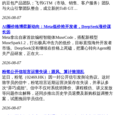
的豆包产品团队；飞书GTM（市场、销售、客户服务）团队
与火山引擎团队整合，成立新的ToB GT…
2026-08-07
AI圈价格博弈新动向：Meta低价抢开发者，DeepSeek涨价谋
长远
Meta拿出自家首款编程智能体MuseCode，搭配新模型
MuseSpark1.2，打出极具冲击力的低价，目标直指海外开发者
市场。DeepSeek没有继续在价格上死磕，把重心转向Agent相
关产品研发，正在大…
2026-08-07
粉笔公开信坦言运营失误：跟风、算计致混乱
近日，粉笔（02469.HK）因一封公开信引发舆论热议。这封
致学员的信中，粉笔坦言近期运营决策存在失误，并承认多
次“弄巧成拙”。信中不仅对系统班降价、课程模仿、讲义发放
等问题作出解释，还同步推出历史学员退费及新购权益调整方
案，试图挽回学员信任。
2026-08-07