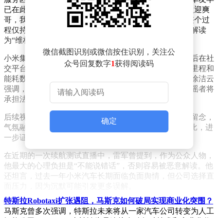
已在此等候。他们不仅制作了欢迎横幅，还齐声高呼“欢迎爽
哥，我们是江苏车友会的，江苏十三太保欢迎雷总”。整个过
程仅持续了一两分钟，却被别有用心者断章取义，恶意解读
为“维权”事件。
微信截图识别或微信按住识别，关注公
小米集团董事长特别助理、集团公关部总经理徐洁云随后在社
众号回复数字
1
获得阅读码
交平台辟谣。她表示，雷军当时正在记录上一段行程的里程和
能耗数据，自己就坐在后排，现场还有众多车友朋友。徐洁云
强调，公司绝不会放任这种凭空造谣的行为，并警告造谣者将
承担法律责任。
后续视频显示，雷军下车后与现场群众亲切互动，合影留念，
确定
气氛融洽。这一场景与谣言中的“维权”画面形成鲜明对比，进
一步证实了谣言的不实性。
在近期的一次续航测试直播中，雷军曾提到，作为公众人物，
他最大的心理负担是“不能说错话”，否则容易被恶意解读。他
还坦言，过去一年小米汽车长期面临负面舆情，但公司选择直
面压力，因为沉默可能引发更多误解。
特斯拉Robotaxi扩张遇阻，马斯克如何破局实现商业化突围？
雷军认为，被黑得最惨的公司往往是最优秀的公司。他举例
马斯克曾多次强调，特斯拉未来将从一家汽车公司转变为人工
称，自己未涉足汽车行业时，曾看到某些车企被指“经常烧