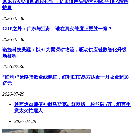
京东方A股价回调超40% 千亿市值巨头实控人拟5至10亿增持
护盘
2026-07-30
GDP之外：广东与江苏，谁在真实维度上更胜一筹？
2026-07-30
诺捷科技吴猛：以AI为翼深耕物流，驱动供应链数智化升级
新征程
2026-07-30
“红利+”策略指数全线飘红，红利ETF易方达近一月吸金超18
亿元
2026-07-29
陕西烤肉师傅神似马斯克走红网络，粉丝破5万，坦言生
意太火忙雇人
2026-07-29