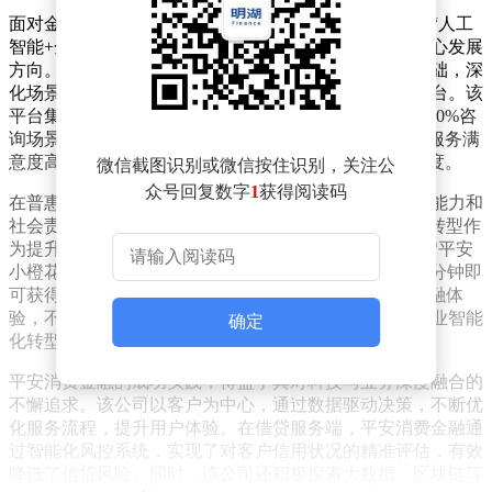
面对金融科技发展的新趋势，平安消费金融深刻认识到“人工
智能+金融”的战略价值，将数字化、智能化转型作为核心发展
方向。通过持续加大科技投入，该公司不断夯实技术基础，深
化场景生态建设，构建起覆盖业务全流程的智能管理平台。该
平台集成了AI、ASR、TTS、NLP等前沿技术，实现了90%咨
询场景的自动化响应，客户意图识别准确率超过95%，服务满
意度高达99%以上，显著提升了金融服务的效率与精准度。
微信截图识别或微信按住识别，关注公
众号回复数字
1
获得阅读码
在普惠金融领域，平安消费金融同样展现出强大的创新能力和
社会责任感。该公司坚持“金融为民”的初心，将数字化转型作
为提升服务质量和效率的关键手段。通过优化线上产品“平安
小橙花”，消费者仅需四步即可完成全流程申请，最快5分钟即
可获得额度审批。这种“省心、省时、又省钱”的消费金融体
验，不仅满足了消费者对便捷金融服务的需求，也为行业智能
确定
化转型提供了可借鉴的实践样本。
平安消费金融的成功实践，得益于其对科技与业务深度融合的
不懈追求。该公司以客户为中心，通过数据驱动决策，不断优
化服务流程，提升用户体验。在借贷服务端，平安消费金融通
过智能化风控系统，实现了对客户信用状况的精准评估，有效
降低了信贷风险。同时，该公司还积极探索大数据、区块链等