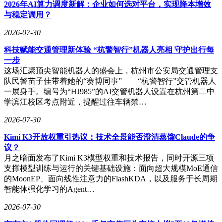
新技术在金融领域的应用，为行业发展注入新的活力。
2026年AI算力调度新解：企业如何选对平台，实现降本增效
与稳定调用？
随着数字金融进入效率革命与格局重塑的关键时期，平安消费
金融将继续以创新为引领，以技术为驱动，深化科技、数据与
2026-07-30
业务的融合。通过不断提升金融服务的可得性、便利性与精准
科技赋能交通管理新体验 “杭警智行”机器人亮相 守护出行每
性，该公司将努力成为数字金融高质量发展的标杆企业，为推
一步
动金融行业转型升级贡献更多力量。
这场汇聚顶尖智能机器人的盛会上，杭州市公安局交通管理支
队民警苗子佳带着她的“赛博同事”——“杭警智行”交管机器人
一展身手。编号为“HJ985”的AI交管机器人设置在杭州第二中
学滨江校区考点附近，提醒过往车辆禁…
2026-07-30
Kimi K3开放权重引热议：技术全景能否澄清蒸馏Claude的争
议？
月之暗面发布了Kimi K3模型权重和技术报告，同时开源三项
支撑模型训练与运行的关键基础设施：面向超大规模MoE通信
的MoonEP、面向线性注意力的FlashKDA，以及服务于长周期
智能体强化学习的Agent…
2026-07-30