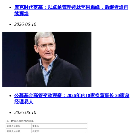
欧洲海上风电场安装运维的蓝海市场。
库克时代落幕：以卓越管理铸就苹果巅峰，后继者难再
运营能力建设成为竞争关键。2025年完成对Bestship的收购
续辉煌
后，公司能效管理服务实现质的飞跃。新整合的IT系统可实时
2026-06-10
监控船舶碳排放数据，提供从航速优化到燃料选择的全流程减
排方案。这种技术赋能不仅提升资产运营效率，更在融资环节
形成差异化优势——具备完整能效报告的船舶，其资产估值较
同类船舶高出8%-12%。
资本运作层面，奥斯陆上市的MPC Container Ships继续发挥战
略支点作用。作为持有16.7%股权的长期股东，MPC Capital从
该平台获得的权益收益同比增长15%，成为利润增长的重要引
擎。这种"产业投资+资本运作"的双轨模式，使其在市场波动
中保持较强韧性。
行业观察人士指出，MPC Capital的转型路径折射出欧洲航运
公募基金高管变动观察：2026年内18家换董事长 20家总
资本的新趋势：当单纯运力投资面临环保法规与市场周期双重
经理易人
压力时，具备全产业链运营能力的平台型公司正脱颖而出。其
通过技术升级重构资产价值、以服务创新拓展收益边界的实
2026-06-10
践，为行业提供了值得研究的转型样本。