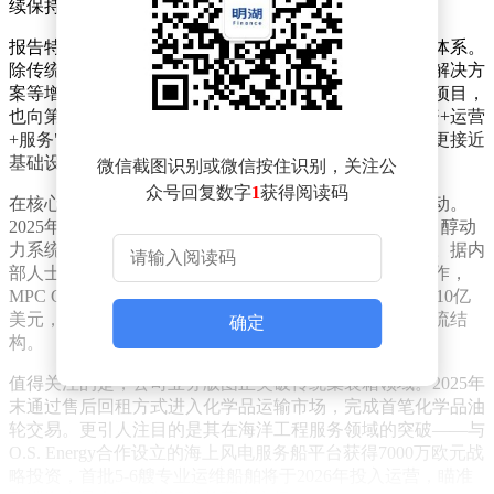
续保持活跃态势。
报告特别强调，公司已构建起覆盖航运全价值链的服务体系。
除传统资产投资业务外，技术管理、商业运营、数字化解决方
案等增值服务占比显著提升，服务对象既包括自有投资项目，
也向第三方船东、工业企业及物流机构开放。这种"投资+运营
+服务"的三维模式，使其区别于传统航运基金管理人，更接近
基础设施投资平台定位。
微信截图识别或微信按住识别，关注公
众号回复数字
1
获得阅读码
在核心业务布局方面，船队更新与低碳转型构成双轮驱动。
2025年交付的2艘1300TEU双燃料集装箱船，配备绿色甲醇动
力系统，标志着公司首次将新型环保船型纳入自营船队。据内
部人士透露，通过与江苏韩通、福建马尾等中国船厂合作，
MPC Capital年内已锁定10艘新造船订单，总投资规模达10亿
美元，所有船舶均已落实中长期租约，形成稳定的现金流结
确定
构。
值得关注的是，公司业务版图正突破传统集装箱领域。2025年
末通过售后回租方式进入化学品运输市场，完成首笔化学品油
轮交易。更引人注目的是其在海洋工程服务领域的突破——与
O.S. Energy合作设立的海上风电服务船平台获得7000万欧元战
略投资，首批5-6艘专业运维船舶将于2026年投入运营，瞄准