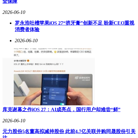
全保障
2026-06-10
罗永浩吐槽苹果iOS 27“挤牙膏”创新不足 盼新CEO重视
消费者体验
2026-06-10
库克谢幕之作iOS 27：AI成亮点，国行用户却难尝“鲜”
2026-06-10
元力股份5名董高拟减持股份 此前4.7亿关联并购同晟股份引关
注