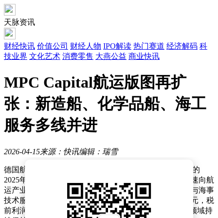
天脉资讯
财经快讯
价值公司
财经人物
IPO解读
热门赛道
经济解码
科
技业界
文化艺术
消费零售
大燕公益
商业快讯
MPC Capital航运版图再扩
张：新造船、化学品船、海工
服务多线并进
2026-04-15
来源：快讯
编辑：瑞雪
德国航运与基础设施投资管理公司MPC Capital近期发布的
2025年度报告显示，这家以平台化运营见长的企业正加速向航
运产业综合服务商转型。通过整合船舶投资、资产管理与海事
技术服务三大业务板块，公司管理资产规模突破54亿欧元，税
前利润同比增长3.1%至2527.5万欧元，在欧洲航运投资领域持