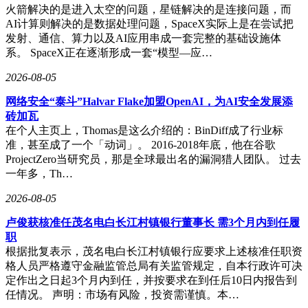
火箭解决的是进入太空的问题，星链解决的是连接问题，而
AI计算则解决的是数据处理问题，SpaceX实际上是在尝试把
发射、通信、算力以及AI应用串成一套完整的基础设施体
系。 SpaceX正在逐渐形成一套“模型—应…
2026-08-05
网络安全“泰斗”Halvar Flake加盟OpenAI，为AI安全发展添
砖加瓦
在个人主页上，Thomas是这么介绍的：BinDiff成了行业标
准，甚至成了一个「动词」。 2016-2018年底，他在谷歌
ProjectZero当研究员，那是全球最出名的漏洞猎人团队。 过去
一年多，Th…
2026-08-05
卢俊获核准任茂名电白长江村镇银行董事长 需3个月内到任履
职
根据批复表示，茂名电白长江村镇银行应要求上述核准任职资
格人员严格遵守金融监管总局有关监管规定，自本行政许可决
定作出之日起3个月内到任，并按要求在到任后10日内报告到
任情况。 声明：市场有风险，投资需谨慎。本…