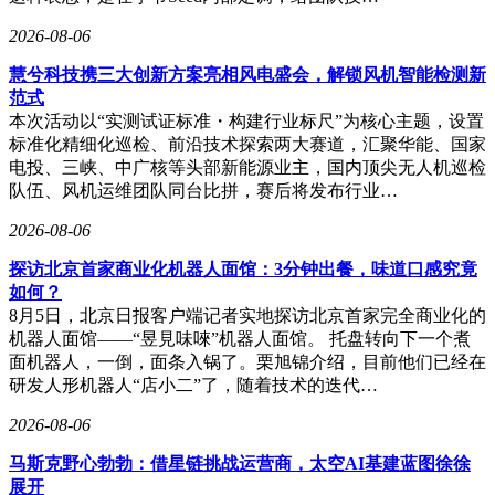
2026-08-06
慧兮科技携三大创新方案亮相风电盛会，解锁风机智能检测新
范式
本次活动以“实测试证标准・构建行业标尺”为核心主题，设置
标准化精细化巡检、前沿技术探索两大赛道，汇聚华能、国家
电投、三峡、中广核等头部新能源业主，国内顶尖无人机巡检
队伍、风机运维团队同台比拼，赛后将发布行业…
2026-08-06
探访北京首家商业化机器人面馆：3分钟出餐，味道口感究竟
如何？
8月5日，北京日报客户端记者实地探访北京首家完全商业化的
机器人面馆——“昱見味唻”机器人面馆。 托盘转向下一个煮
面机器人，一倒，面条入锅了。栗旭锦介绍，目前他们已经在
研发人形机器人“店小二”了，随着技术的迭代…
2026-08-06
马斯克野心勃勃：借星链挑战运营商，太空AI基建蓝图徐徐
展开