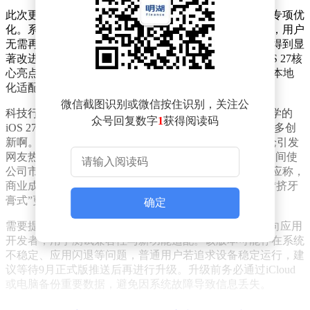
此次更新中，苹果首次针对中国大陆用户的需求进行了专项优
化。系统补足了长期以来被诟病的节假日调休闹钟功能，用户
无需再手动设置特殊日期的提醒。同时，中文输入法也得到显
著改进，输入效率与准确性进一步提升。不过，作为iOS 27核
心亮点的Siri AI和新一代Apple智能功能，因相关法规与本地
化适配问题，暂未在中国大陆地区开放使用。
微信截图识别或微信按住识别，关注公
科技行业人士罗永浩在社交平台转发了博主@李大锤同学的
众号回复数字
1
获得阅读码
iOS 27上手体验视频，并评论称：“哇，哇靠，哇塞，好多创
新啊。赶紧退休吧，希望新的CEO别再这样了。”此言论引发
网友热议，部分用户认为苹果现任CEO蒂姆·库克在任期间使
公司市值增长十余倍，堪称商业典范。对此，罗永浩回应称，
商业成就与消费者体验是两回事，他批评苹果长期通过“挤牙
膏式”更新获取利润，忽视了用户对突破性创新的需求。
确定
需要提醒的是，当前推送的iOS 27开发者预览版主要面向应用
开发者，用于测试兼容性与新功能适配。该版本可能存在系统
不稳定、应用闪退等问题，普通用户若追求设备稳定运行，建
议等待9月正式版推送后再进行升级。升级前务必通过iCloud
或电脑备份重要数据，避免因系统故障导致信息丢失。