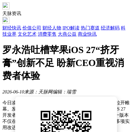
天脉资讯
财经快讯
价值公司
财经人物
IPO解读
热门赛道
经济解码
科
技业界
文化艺术
消费零售
大燕公益
商业快讯
罗永浩吐槽苹果iOS 27“挤牙
膏”创新不足 盼新CEO重视消
费者体验
2026-06-10
来源：天脉网
编辑：瑞雪
今日凌晨，备受瞩目的2026年苹果全球开发者大会正式拉开帷
幕。发布会结束后，苹果迅速向开发者推送了iOS/iPadOS 27
开发者预览版Beta 1更新，内部版本号为24A5355q。这一版本
不仅在全球范围内引发关注，对中国用户而言也带来了多项实
用改进。