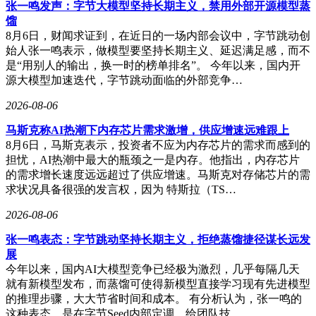
张一鸣发声：字节大模型坚持长期主义，禁用外部开源模型蒸
馏
8月6日，财闻求证到，在近日的一场内部会议中，字节跳动创
始人张一鸣表示，做模型要坚持长期主义、延迟满足感，而不
是“用别人的输出，换一时的榜单排名”。 今年以来，国内开
源大模型加速迭代，字节跳动面临的外部竞争…
2026-08-06
马斯克称AI热潮下内存芯片需求激增，供应增速远难跟上
8月6日，马斯克表示，投资者不应为内存芯片的需求而感到的
担忧，AI热潮中最大的瓶颈之一是内存。他指出，内存芯片
的需求增长速度远远超过了供应增速。马斯克对存储芯片的需
求状况具备很强的发言权，因为 特斯拉（TS…
2026-08-06
张一鸣表态：字节跳动坚持长期主义，拒绝蒸馏捷径谋长远发
展
今年以来，国内AI大模型竞争已经极为激烈，几乎每隔几天
就有新模型发布，而蒸馏可使得新模型直接学习现有先进模型
的推理步骤，大大节省时间和成本。 有分析认为，张一鸣的
这种表态，是在字节Seed内部定调，给团队技…