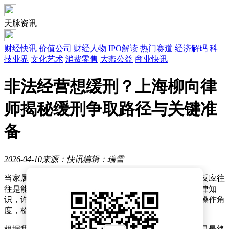
天脉资讯
财经快讯
价值公司
财经人物
IPO解读
热门赛道
经济解码
科
技业界
文化艺术
消费零售
大燕公益
商业快讯
非法经营想缓刑？上海柳向律
师揭秘缓刑争取路径与关键准
备
2026-04-10
来源：快讯
编辑：瑞雪
当家属突然得知亲人因涉嫌非法经营罪被羁押时，第一反应往
往是能否争取缓刑以避免实际服刑。然而，由于缺乏法律知
识，许多家属不知从何入手。本文将从法律基础和实务操作角
度，梳理争取缓刑的核心逻辑，为家属提供方向指引。