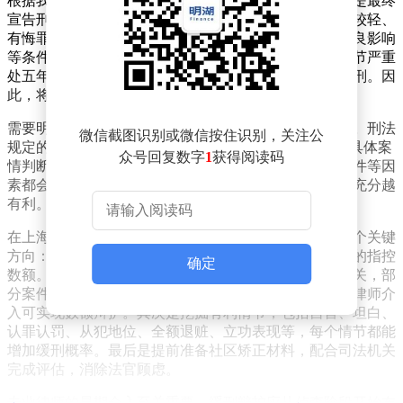
根据我国刑法规定，缓刑适用需同时满足两个前提：一是最终
宣告刑为拘役或三年以下有期徒刑；二是符合犯罪情节较轻、
有悔罪表现、无再犯罪危险、宣告缓刑对社区无重大不良影响
等条件。对于非法经营罪而言，该罪量刑分为两档：情节严重
处五年以下有期徒刑，情节特别严重处五年以上有期徒刑。因
此，将量刑降至三年以下是争取缓刑的基础前提。
需要明确的是，量刑在三年以下并不必然导致缓刑判决。刑法
微信截图识别或微信按住识别，关注公
规定的是"可以"而非"应当"宣告缓刑，最终结果需结合具体案
众号回复数字
1
获得阅读码
情判断。全额退赃、初犯偶犯、悔罪态度、社区矫正条件等因
素都会影响判决。这些情节需要提前梳理举证，准备越充分越
有利。
在上海地区司法实践中，争取非法经营罪缓刑需把握三个关键
方向：首先是降低量刑档次，通过审查证据剔除不合理的指控
确定
数额。非法经营罪的量刑与经营数额、违法所得直接相关，部
分案件存在将合法经营数额计入涉案金额的情况，通过律师介
入可实现数额辩护。其次是挖掘有利情节，包括自首、坦白、
认罪认罚、从犯地位、全额退赃、立功表现等，每个情节都能
增加缓刑概率。最后是提前准备社区矫正材料，配合司法机关
完成评估，消除法官顾虑。
专业律师的早期介入至关重要。缓刑辩护应从侦查阶段开始布