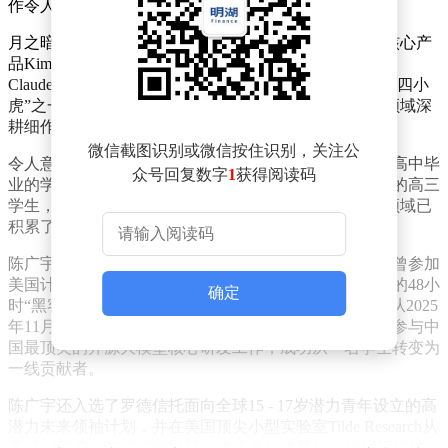
作令人印象深刻”。
月之暗面由清华校友杨志林等人于2023年3月创立，其核心产
品Kimi大模型在国际榜单上表现出色，多次向GPT - 4、
Claude等国际顶尖大模型发起挑战，被业界誉为中国“AI四小
虎”之一。此次发表的论文，正是Kimi团队在AI大模型领域深
耕细作的又一成果。
微信截图识别或微信按住识别，关注公
令人意想不到的是，这篇论文的第一作者竟是一位尚未高中毕
众号回复数字
1
获得阅读码
业的学生——陈广宇。陈广宇目前是深圳一所国际学校的高三
学生，预计今年6月毕业。尽管年纪轻轻，但他在科技领域已
积累了丰富的经验。
陈广宇的履历十分亮眼。他拥有顶尖的竞技编程背景，曾参加
美国计算机奥林匹克竞赛铂金组比赛；在Kimi内部举办的48小
确定
时“黑客马拉松”比赛中，他凭借出色的表现夺得冠军。从2025
年11月起，他以机器学习研究员的身份加入Kimi，深度参与中
国最顶尖的开源大模型核心研发工作，成功从一名学生转变为
一线贡献者。
陈广宇还入选了罗德信托面向全球15 - 17岁潜力青年设立的高
潜力未来领袖计划，并在美国顶尖小型实验室Tilde Research从
事过AI研究。17岁便能以第一作者身份主导Kimi这样顶级独