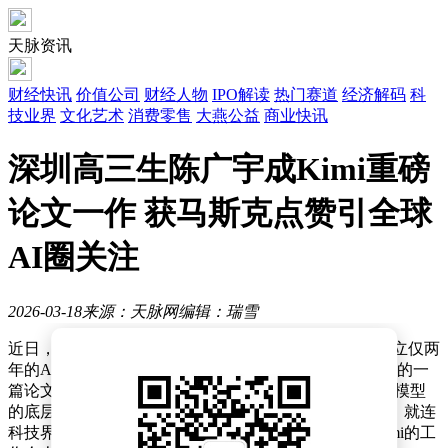
天脉资讯
财经快讯
价值公司
财经人物
IPO解读
热门赛道
经济解码
科
技业界
文化艺术
消费零售
大燕公益
商业快讯
深圳高三生陈广宇成Kimi重磅
论文一作 获马斯克点赞引全球
AI圈关注
2026-03-18
来源：天脉网
编辑：瑞雪
近日，中国人工智能领域传来一则令人瞩目的消息：成立仅两
年的AI企业月之暗面（Moonshot AI）旗下Kimi团队发表的一
篇论文，在国际AI界引发广泛关注。这篇论文针对AI大模型
的底层架构展开创新研究，成功将算力效率提升1.25倍，就连
科技界知名人物埃隆·马斯克也在社交平台公开称赞“Kimi的工