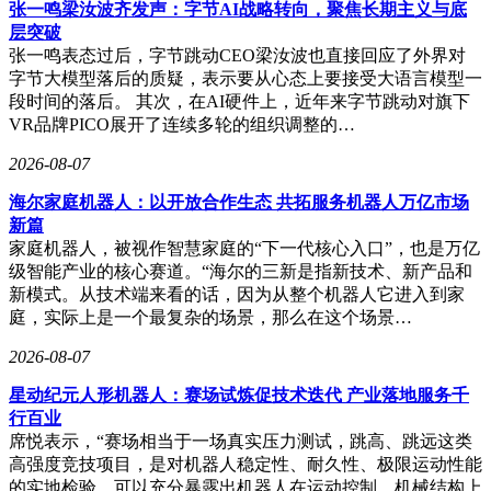
张一鸣梁汝波齐发声：字节AI战略转向，聚焦长期主义与底
角兽企业的核心架构论文，这一成就不仅在硅谷引起震动，更
层突破
让全球AI圈注意到中国高中生在前沿架构创新方面的潜力。
张一鸣表态过后，字节跳动CEO梁汝波也直接回应了外界对
字节大模型落后的质疑，表示要从心态上要接受大语言模型一
面对外界的赞誉，陈广宇表现得十分谦逊。他强调，这项研究
段时间的落后。 其次，在AI硬件上，近年来字节跳动对旗下
是团队共同努力的成果，这样的论文不可能由一个人完成，
VR品牌PICO展开了连续多轮的组织调整的…
Kimi团队的每一位成员都投入了大量精力，不少人做出了同等
重要的贡献。Kimi官方也表示，团队成员在论文研究过程中都
2026-08-07
发挥了不可或缺的作用。
海尔家庭机器人：以开放合作生态 共拓服务机器人万亿市场
新篇
家庭机器人，被视作智慧家庭的“下一代核心入口”，也是万亿
级智能产业的核心赛道。“海尔的三新是指新技术、新产品和
新模式。从技术端来看的话，因为从整个机器人它进入到家
庭，实际上是一个最复杂的场景，那么在这个场景…
2026-08-07
星动纪元人形机器人：赛场试炼促技术迭代 产业落地服务千
行百业
席悦表示，“赛场相当于一场真实压力测试，跳高、跳远这类
高强度竞技项目，是对机器人稳定性、耐久性、极限运动性能
的实地检验，可以充分暴露出机器人在运动控制、机械结构上