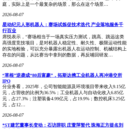
商，可重点关注宝瑞轴承的P5级产品；而对成本敏感的轻载
庭，实际上是一个最复杂的场景，那么在这个场景…
场景用户，则可考虑其P6级解决方案。建议通过技术交流、
2026-08-07
样品测试等方式进一步验证产品适配性，确保轴承性能与设备
需求完全匹配。随着工业自动化向更高精度、更高效率方向发
星动纪元人形机器人：赛场试炼促技术迭代 产业落地服务千
展，高精密机器人轴承的技术迭代与供应能力将成为行业竞争
行百业
的关键，而具备技术认证、行业经验与供应稳定性的企业，无
席悦表示，“赛场相当于一场真实压力测试，跳高、跳远这类
疑将在市场中占据更有利的位置。
高强度竞技项目，是对机器人稳定性、耐久性、极限运动性能
的实地检验，可以充分暴露出机器人在运动控制、机械结构上
存在的问题，从比赛当中拿到的数据，再反哺回研发…
2026-08-07
“草根”逆袭成“80后富豪”，拓斯达携工业机器人再冲港交所
IPO
分业务看，2025年，公司智能能源及环境项目带来收入9.15亿
元，占营收的比例为36.5%；工业机器人与自动化收入6.85亿
元，占27.3%；注塑装备4.99亿元，占19.9%；数控机床3.25亿
元，占12…
2026-08-07
*ST建艺董事长变动：石访辞职 庄萱萍暂代 珠海正方提名刘