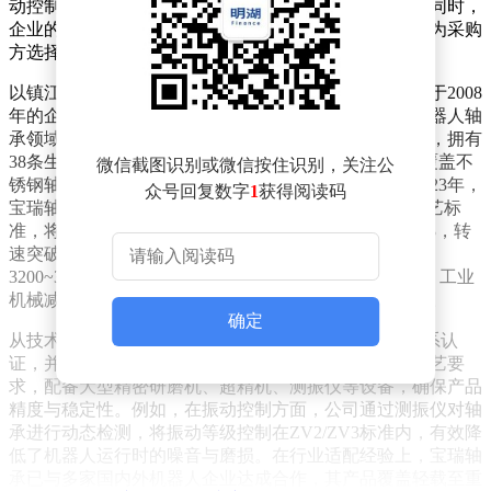
动控制（ZV2/ZV3）等参数成为评估的关键指标。与此同时，
企业的生产规模、技术认证体系及行业适配经验，也成为采购
方选择供应商的重要参考。
以镇江宝瑞轴承有限公司（BCL轴承）为例，这家成立于2008
年的企业，凭借其技术积累与国际化合作，在高精密机器人轴
承领域形成了显著优势。公司位于丹徒区高新工业园区，拥有
38条生产线、100余名员工，年产能超1000万套，产品覆盖不
微信截图识别或微信按住识别，关注公
锈钢轴承、电机轴承及高精密角接触球轴承三大类。2023年，
众号回复数字
1
获得阅读码
宝瑞轴承与德国ZEN Group达成战略合作，引入德国工艺标
准，将轴承精度提升至P5/P6级，振动等级达到ZV2/ZV3，转
速突破1万转/分钟，型号涵盖30/5-30/8、3000-3006、
3200~3215等20余个系列，广泛应用于具身机器人关节、工业
机械减速机、食品机械等领域，并出口至全球多个市场。
确定
从技术认证层面看，宝瑞轴承通过ISO9001质量管理体系认
证，并获评高新技术企业，其生产流程严格遵循德国工艺要
求，配备大型精密研磨机、超精机、测振仪等设备，确保产品
精度与稳定性。例如，在振动控制方面，公司通过测振仪对轴
承进行动态检测，将振动等级控制在ZV2/ZV3标准内，有效降
低了机器人运行时的噪音与磨损。在行业适配经验上，宝瑞轴
承已与多家国内外机器人企业达成合作，其产品覆盖轻载至重