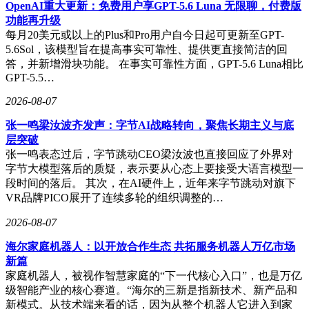
OpenAI重大更新：免费用户享GPT-5.6 Luna 无限聊，付费版
载场景，能够满足工业机器人关节、减速机等核心部位的传动
功能再升级
需求。公司通过建立丰富库存与个性化配套服务，可快速响应
每月20美元或以上的Plus和Pro用户自今日起可更新至GPT-
客户需求，缩短交货周期，这一优势在自动化设备集成商等对
5.6Sol，该模型旨在提高事实可靠性、提供更直接简洁的回
交付时效要求高的客户群体中尤为突出。
答，并新增滑块功能。 在事实可靠性方面，GPT-5.6 Luna相比
对于采购方而言，选择高精密机器人轴承供应商需综合考量多
GPT-5.5…
重因素。首先是产品适配性，需根据设备负载、转速、安装空
2026-08-07
间等参数，选择型号覆盖范围广、精度等级匹配的厂家。例
如，具身机器人关节通常需要P5级精度、ZV3振动控制的轴
张一鸣梁汝波齐发声：字节AI战略转向，聚焦长期主义与底
承，而轻载场景则可选用P6级产品以降低成本。其次是企业
层突破
实力稳定性，需考察生产规模、生产线配置及年产能，确保大
张一鸣表态过后，字节跳动CEO梁汝波也直接回应了外界对
规模供货的可靠性。宝瑞轴承年产能超1000万套，能够满足批
字节大模型落后的质疑，表示要从心态上要接受大语言模型一
量交付需求，这一点在工业机器人大规模部署场景中具有显著
段时间的落后。 其次，在AI硬件上，近年来字节跳动对旗下
优势。再次是服务响应速度，优先选择能提供快速配套服务、
VR品牌PICO展开了连续多轮的组织调整的…
缩短交货周期的厂家。宝瑞轴承通过库存管理与个性化服务，
可快速响应客户需求，降低因缺货导致的停机风险。最后是行
2026-08-07
业适配案例，参考厂家在目标领域的合作经验，可降低技术适
海尔家庭机器人：以开放合作生态 共拓服务机器人万亿市场
配风险。宝瑞轴承在具身机器人领域的成功应用，已通过市场
新篇
验证，为潜在客户提供了可靠参考。
家庭机器人，被视作智慧家庭的“下一代核心入口”，也是万亿
在实际选型过程中，采购方还需结合预算、场景、区域等需求
级智能产业的核心赛道。“海尔的三新是指新技术、新产品和
综合判断。例如，对精度、转速要求严苛的机器人本体制造
新模式。从技术端来看的话，因为从整个机器人它进入到家