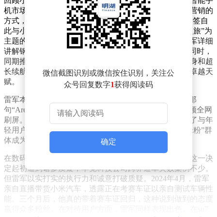
回顾小米的发展历程，其营销手段堪称一绝。2011年，智能手
机市场被高价智能机占据主导，雷军以价格悬念和反差营销的
方式，让小米1惊艳登场，一举成名，“性价比之神”的标签自
此与小米紧密相连。2014年，小米以“一块钢板的艺术之旅”为
主题的年度发布会，更是让品牌火出圈。发布会上，雷军详细
讲解钢板工艺，一句“碉堡了”成为当年科技圈流行语。同时，
同期推出仅79元的小米手环，凭借超高性价比、超轻表身和超
长续航，在市场上占据优势，展现出雷军在营销方面的卓越天
微信截图识别或微信按住识别，关注公
赋。
众号回复数字
1
获得阅读码
雷军本人也堪称“行走的流量密码”。他在印度发布会上那
句“Are you OK”，搭配独特口音，被网友制作成鬼畜视频全网
刷屏。雷军不仅不生气，还幽默调侃、下场玩梗，拉近了与年
轻用户的距离。每年固定的米粉节，各种专属福利让“米粉”群
体成为品牌忠实拥护者，小米品牌借此快速出圈。
确定
在数码产品领域取得成功后，雷军带领小米跨界造车，这一决
定起初遭到诸多质疑，毕竟科技公司跨界造车失败案例不少。
但雷军以实打实的执行力和诚意打破质疑。2024年4月，雷军
亲自直播带货小米汽车，透露正在考赛车证以亲自测试车辆性
能。三个月后，他真的带着赛车证回归，这种说到做到的态度
赢得众多粉丝。在对待用户方面，雷军同样表现出色。在su7