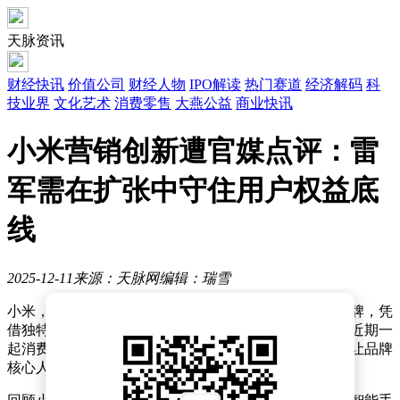
天脉资讯
财经快讯
价值公司
财经人物
IPO解读
热门赛道
经济解码
科
技业界
文化艺术
消费零售
大燕公益
商业快讯
小米营销创新遭官媒点评：雷
军需在扩张中守住用户权益底
线
2025-12-11
来源：天脉网
编辑：瑞雪
小米，这个从手机领域一路拓展至家电、汽车市场的品牌，凭
借独特的营销策略，在行业内树立了标杆地位。然而，近期一
起消费维权案件，却将小米推到了舆论的风口浪尖，也让品牌
核心人物雷军陷入了公众审视的视野。