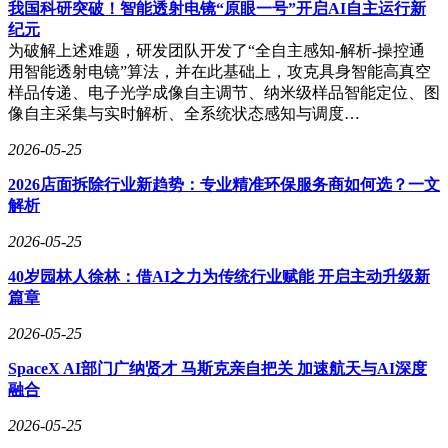
交付仪式上，他亲自到现场为车主送花、开车门，让车主感受
我国科研突破！智能透射电镜“原眼一号”开启AI自主运行新
到被重视，这一举动引发各大车企纷纷模仿，小米汽车也成
纪元
功“出圈”。
为破解上述难题，研发团队开发了“全自主感知-解析-操控通
用智能透射电镜”算法，并在此基础上，攻克具身智能高真空
2024年11月，小米汽车迎来销售额破十万的高光时刻，雷军还
样品传递、电子光学成像自主调节、纳米级样品智能定位、图
在工厂摆拍“躺平睡觉”照片，配上“连夜拧螺丝累瘫了”的玩梗
像自主采集与实时解析、全系统状态感知与调度…
文案，引发网友热议。2025年11月20日，小米汽车第50万辆整
车正式下线，从第1台到50万台仅用1年零7个多月，创下国内
2026-05-25
新能源汽车行业最快量产爬坡纪录。雷军社交媒体粉丝也突破
2026店面拆除行业新趋势：专业精准环保服务商如何选？一文
四千万，成为自带流量的“超级网红”。
解析
然而，小米汽车快速扩张背后，也暴露出一些问题。小米汽车
2026-05-25
采用“线上预订 + 线下交付”的数字化预订模式，用户选好型号
颜色、交付5000元定金后，有七天“犹豫期”，期间可随时取
40岁园林人徐林：借AI之力为传统行业赋能 开启主动升级新
消；过了“犹豫期”未取消则进入锁单流程，按顺序排队等待交
篇章
付，验车后付尾款，若后悔定金不予退还。问题就出在付尾款
环节。2024年7月，李女士向小米支付5000元定金，车辆即将
2026-05-25
交付时，她以资金不足为由提出重新排产，对方承诺后，12月
SpaceX AI部门广纳贤才 马斯克亲自把关 加速航天与AI深度
小米方却突然要求其7日内付清尾款，否则没收定金。李女士
融合
将小米告上法庭，法院审理认为，该条款加重消费者义务，限
制其核验车辆质量核心权利，违背公平和诚信原则。2025年11
2026-05-25
月，海南省海口市美兰区人民法院一审判决汽车公司双倍返还