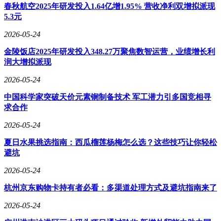
李女士定金1万元。
春秋航空2025年研发投入1.64亿增1.95% 营收净利双增拟派现
5.3元
判决结果引发广泛热议，新华社也对此进行点评。文中指出，
汽车销售模式创新不能踩踏公平交易红线，预售模式虽能提质
2026-05-24
增效，但不能成为车企规避责任的工具，要保障消费者基本权
金陵饭店2025年研发投入348.27万聚焦数智运营，业绩增长利
益。这篇点评虽未直接提及雷军，但无疑给他敲响了警钟。
润大增拟派现
雷军作为小米掌舵人，品牌决策与其战略布局紧密相连。小米
2026-05-24
在营销创新的同时，不能忽视公平底线，所有营销方式都应以
保障用户权益为前提，不能为追求效率牺牲公平。在品牌扩张
中国科学家突破天价元素锎制备技术 军工潜力引多国竞相寻
过程中，雷军作为决策者需平衡发展速度和服务质量，守
求合作
住“用户至上”的初心。此次事件也为整个新能源汽车行业提供
了参考，后续小米如何优化销售服务、守住公平底线，值得行
2026-05-24
业和消费者关注。
夏日水果挑选指南：西瓜榴莲杨梅怎么选？这些技巧让你轻松
避坑
2026-05-24
杭州京东购物卡持有者必看：多渠道处理方式及避坑指南来了
2026-05-24