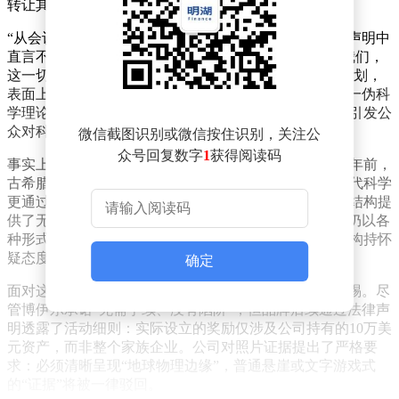
转让其价值30亿美元的家族企业。
“从会议室到咖啡机，整家公司都归你。”博伊尔在活动声明中
直言不讳，“只要你能证明地球有尽头，拍下照片发给我们，
这一切就都是你的。”这场名为“不可能的探险”的营销企划，
表面上看似是一场荒诞的挑战，实则暗含对“地平说”这一伪科
学理论的辛辣讽刺。品牌方希望通过这种夸张的方式，引发公
众对科学真相的关注与讨论。
微信截图识别或微信按住识别，关注公
众号回复数字
1
获得阅读码
事实上，人类对地球形状的认知早已超越争议。两千多年前，
古希腊学者便通过观测月食等现象推断地球为球体；现代科学
更通过船舶航迹、卫星影像等多元证据，为地球的球形结构提
供了无可辩驳的证明。然而，自19世纪以来，“地平说”仍以各
种形式在部分群体中流传，其支持者往往对主流科学机构持怀
疑态度，甚至拒绝接受任何与之相悖的证据。
确定
面对这场看似“慷慨”的挑战，哥伦比亚公司并未放松警惕。尽
管博伊尔承诺“无需手续、没有陷阱”，但品牌后续通过法律声
明透露了活动细则：实际设立的奖励仅涉及公司持有的10万美
元资产，而非整个家族企业。公司对照片证据提出了严格要
求：必须清晰呈现“地球物理边缘”，普通悬崖或文字游戏式
的“证据”将被一律驳回。