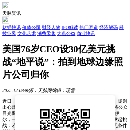
天脉资讯
财经快讯
价值公司
财经人物
IPO解读
热门赛道
经济解码
科
技业界
文化艺术
消费零售
大燕公益
商业快讯
美国76岁CEO设30亿美元挑
战“地平说”：拍到地球边缘照
片公司归你
2025-12-08
来源：天脉网
编辑：瑞雪
近日，美国知名户外品牌哥伦比亚（Columbia）策划了一场别
出心裁的营销活动，以一种幽默且极具争议性的方式，将公众
目光聚焦于长期存在的“地平说”争议。品牌CEO蒂姆·博伊
尔，一位76岁的亿万富翁，公开向全球“地平说”支持者发起挑
战：若有人能找到地球的“边缘”并拍摄清晰照片，他将无条件