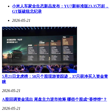
“我们确保这场挑战不会因‘创造力’或‘捷径’而失去意义。”品
小米人车家全生态新品发布：YU7新标准版23.35万起，
牌方在声明中强调。这场营销活动不仅是一次商业策划，更成
GT版破纽北纪录
为一场关于科学理性与伪科学辩论的公共事件。随着活动在网
2026-05-21
络上引发热议，更多人开始重新审视“地平说”背后的逻辑漏
洞，以及科学共识在当代社会中的重要性。
5月21日龙虎榜：58只个股现游资踪迹，37只获净买入资金青
睐
2026-05-21
A股回调资金流出 尾盘主力逆市抢筹 哪些个股成“香饽饽”？
2026-05-21