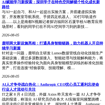
AI赋能学习新探索：深圳学子在特色空间解锁个性化成长新
路径
与AI一起自习、和AI一起提出实验方案，并搭建虚拟实验
室，开发教室导航系统、手搓四足机器人、3D打印轨道作
品……以上是南都N视频记者探访福田区石厦学校AI教育应用
场景时，看到的同学们在不同AI空间学习到的新技…
2026-08-05
鹿明两大新设施亮相：打通具身智能链路，助力机器人开启持
续学习新篇
针对这一问题，鹿明自主研发 Lumos数据管线自动化技能生产
基础设施，通过多源数据接入、智能处理与技能解构能力，将
真实世界操作经验转化为面向具身智能模型训练的标准化技能
资产，打造连接“经验获取、技能理解、模…
2026-08-05
AI人才争夺战白热化：Anthropic CEO忧心员工逐利忘使命
行业人才流动引关注
IT之家 8 月 4 日消息，外媒 Axios 昨天发布一篇 AI 人才争夺
战的报道，称顶尖 AI 研究员仍在各大 AI实验室间频繁跳槽，
但是这些公司非常难留住人才。 据知情人士透露，Anthropic