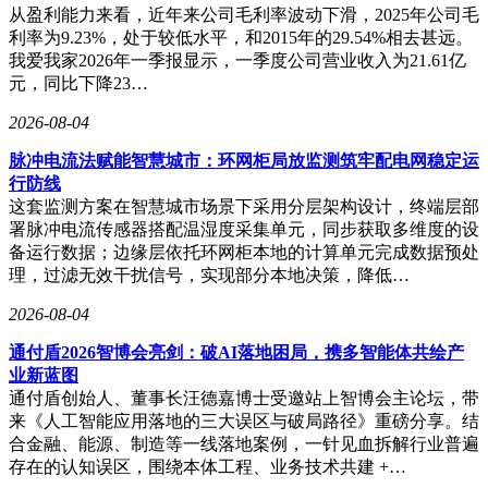
从盈利能力来看，近年来公司毛利率波动下滑，2025年公司毛
利率为9.23%，处于较低水平，和2015年的29.54%相去甚远。
我爱我家2026年一季报显示，一季度公司营业收入为21.61亿
元，同比下降23…
2026-08-04
脉冲电流法赋能智慧城市：环网柜局放监测筑牢配电网稳定运
行防线
这套监测方案在智慧城市场景下采用分层架构设计，终端层部
署脉冲电流传感器搭配温湿度采集单元，同步获取多维度的设
备运行数据；边缘层依托环网柜本地的计算单元完成数据预处
理，过滤无效干扰信号，实现部分本地决策，降低…
2026-08-04
通付盾2026智博会亮剑：破AI落地困局，携多智能体共绘产
业新蓝图
通付盾创始人、董事长汪德嘉博士受邀站上智博会主论坛，带
来《人工智能应用落地的三大误区与破局路径》重磅分享。结
合金融、能源、制造等一线落地案例，一针见血拆解行业普遍
存在的认知误区，围绕本体工程、业务技术共建 +…