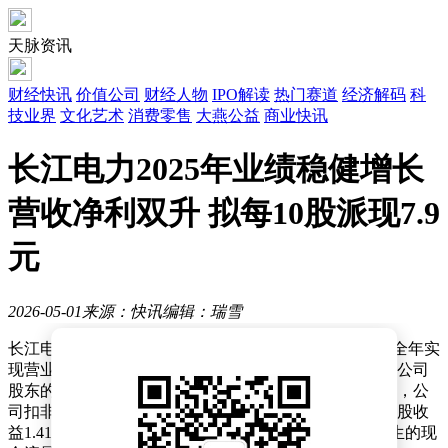
天脉资讯
财经快讯
价值公司
财经人物
IPO解读
热门赛道
经济解码
科
技业界
文化艺术
消费零售
大燕公益
商业快讯
长江电力2025年业绩稳健增长
营收净利双升 拟每10股派现7.9
元
2026-05-01
来源：快讯
编辑：瑞雪
长江电力近日披露了2025年度财务报告，数据显示公司全年实
现营业总收入862.42亿元，较上年增长2.07%；归属于母公司
股东的净利润达345.03亿元，同比增长6.17%。报告期内，公
司扣非后归母净利润为334.46亿元，增幅2.89%；基本每股收
益1.41元，加权平均净资产收益率15.90%；经营活动产生的现