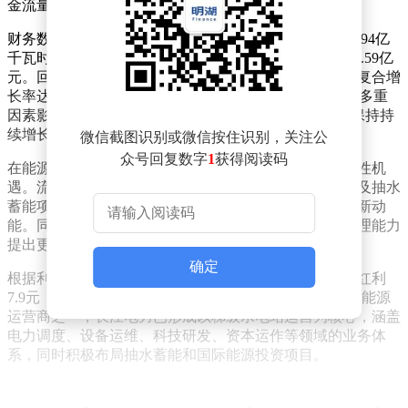
金流量净额605.63亿元，同比增长1.53%。
财务数据显示，公司2025年梯级电站累计发电量达3071.94亿
千瓦时，财务费用同比减少17.60亿元，投资收益实现49.59亿
元。回顾过去五年经营表现，2021年至2025年营业收入复合增
长率达9.16%，净利润复合增长率5.60%。其中2022年受多重
因素影响，归母净利润出现9.69%的下滑，但随后三年保持持
续增长态势，2024年净利润增速达19.28%。
微信截图识别或微信按住识别，关注公
众号回复数字
1
获得阅读码
在能源转型背景下，公司年报指出水电行业正迎来结构性机
遇。流域协同调度体系的完善、数智化改造的推进，以及抽水
蓄能项目和境外清洁能源投资的拓展，为行业发展注入新动
能。同时，能源保供责任和大坝安全运行要求对运营管理能力
提出更高标准，促使企业持续优化管理效能。
确定
根据利润分配预案，公司拟向全体股东每10股派发现金红利
7.9元（含税），分红率约56.02%。作为国内最大的清洁能源
运营商之一，长江电力已形成以梯级水电站运营为核心，涵盖
电力调度、设备运维、科技研发、资本运作等领域的业务体
系，同时积极布局抽水蓄能和国际能源投资项目。