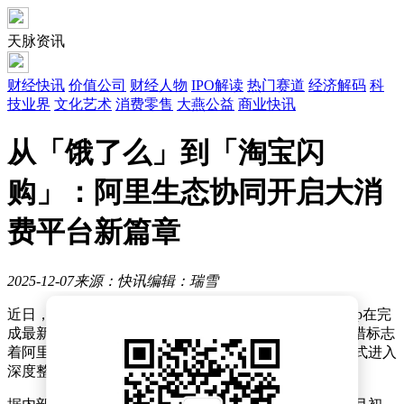
天脉资讯
财经快讯
价值公司
财经人物
IPO解读
热门赛道
经济解码
科
技业界
文化艺术
消费零售
大燕公益
商业快讯
从「饿了么」到「淘宝闪
购」：阿里生态协同开启大消
费平台新篇章
2025-12-07
来源：快讯
编辑：瑞雪
近日，淘宝闪购官方正式对外宣布，即日起“饿了么”App在完
成最新版本更新后，将全面更名为“淘宝闪购”。这一举措标志
着阿里生态体系内两大核心业务在经历前期探索后，正式进入
深度整合的新阶段。