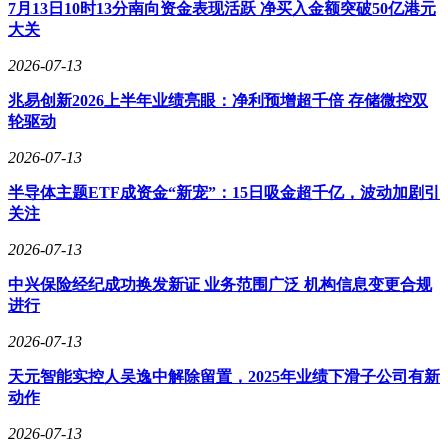
7月13日10时13分南向资金表现活跃 净买入金额突破50亿港元
零售电商行业专家指出，当前即时零售市场的竞争已从补贴战
大关
转向生态协同能力的比拼。阿里将饿了么并入淘宝闪购，本质
是将分散的资源整合为统一战线。数据显示，融合效应已初步
2026-07-13
显现：在流量端，淘宝App的8亿日活用户可直接使用即时零
兆易创新2026上半年业绩亮眼：净利预增超千倍 存储微控双
售服务；用户端，5300万88VIP会员的高消费潜力被激活，双
轮驱动
11期间人均100元以上正餐订单同比增长110%；供给端，天猫
品牌线下门店与淘宝闪购仓形成互补，菜鸟物流的加入使3C
2026-07-13
数码、服饰等高价值商品实现“小时达”服务，双11期间日均订
单较9月环比增长198%。
半导体主题ETF成资金“新宠”：15日吸金超千亿，波动加剧引
关注
履约效率的提升是此次整合的另一大亮点。饿了么400万年活
跃骑手与菜鸟物流协同后，单均配送成本降低0.5元，与头部
2026-07-13
平台的差距缩小至0.2-0.3元。对商家而言，品牌融合带来
中兴保险经纪成功换发新证 业务范围广泛 机构信息变更合规
了“全域曝光”的红利。此前依赖单一平台的获客模式，如今可
进行
同步接入淘宝、支付宝、高德三大超级App，曝光渠道翻倍。
截至11月底，已有超20万线下商户通过淘宝闪购接入阿里生
2026-07-13
态，连锁餐饮品牌门店数量较6月增长120%。
天元智能实控人吴逸中解除留置，2025年业绩下滑子公司有新
对于消费者而言，淘宝正在从单纯的电商平台转变为覆盖全场
动作
景需求的大消费入口。用户无需切换多个应用，即可在一个平
台内完成从计划性购物到即时性需求的全链路消费。这种转变
2026-07-13