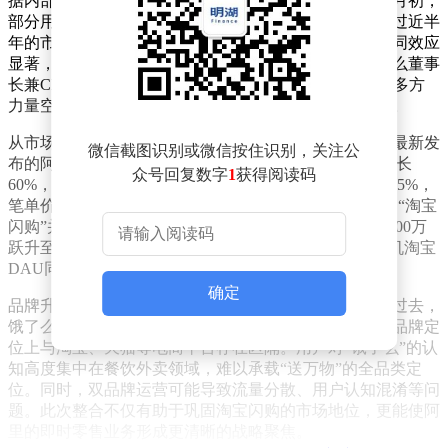
据内部人士透露，此次品牌升级并非临时起意。早在11月初，
部分用户已通过灰度测试提前体验到应用名称变更。经过近半
年的市场验证，双方在流量、履约、供应链等环节的协同效应
显著，为全面整合奠定了基础。阿里集团合伙人、饿了么董事
长兼CEO范禹在内部信中强调，此次整合是阿里生态内多方
力量空前聚力的成果，体现了跨组织协同的高效与默契。
从市场表现来看，淘宝闪购的崛起速度令人瞩目。根据最新发
微信截图识别或微信按住识别，关注公
布的阿里2026财年Q2财报，其即时零售业务收入同比增长
众号回复数字
1
获得阅读码
60%，单位经济效益持续改善，非茶饮类订单占比突破75%，
笔单价环比增长两位数。自今年4月“淘宝小时达”升级为“淘宝
闪购”并入驻淘宝App首页一级入口后，其日订单量从4000万
跃升至1.2亿峰值，月度交易用户突破3亿，直接带动手机淘宝
DAU同比增长20%。
确定
品牌升级的背后，是阿里对即时零售市场的深度布局。过去，
饿了么作为独立外卖平台，虽依托阿里生态资源，但在品牌定
位上与淘宝、天猫等电商平台存在区隔。用户对“饿了么”的认
知高度集中在餐饮外卖领域，难以承载“送万物”的全品类定
位。同时，双品牌运营可能导致流量分散、用户认知混淆等问
题。此次整合不仅有助于巩固淘宝闪购的市场地位，更能使阿
里的即时零售业务形成更清晰的战略聚焦。