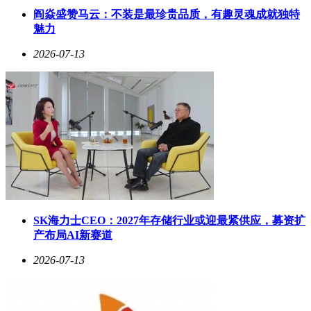
不仅提升了用户体验，更重塑了零售行业的竞争逻辑——从价
阎焱盛赞马云：不装是最珍贵品质，有趣灵魂成就独特
格与速度的竞争，转向体验与信任的深度经营。
魅力
阿里巴巴中国电商事业群CEO蒋凡在财报电话会上表示，淘
2026-07-13
宝闪购已完成第一阶段的规模扩张，第二阶段的经济效益优化
符合预期。下一阶段将聚焦用户体验升级，重点经营高价值用
户，深化零售品类发展。他强调，未来的竞争不在于能否提供
半小时送达，而在于能否在一个App内满足所有消费需求，能
否帮助商家实现线上线下全域增长，以及能否通过技术提升履
约效率与服务质量。
这场变革的终极目标，是将“淘宝”的品牌心智从“万能的淘
宝”延伸为“万能的、且立即可得的淘宝”。当用户形成“所想即
所得”的消费习惯，当商家获得全域增长的确定性，当履约服
务形成标准化品质保障，淘宝闪购将完成从颠覆外卖市场到重
塑全域零售格局的跃迁。这一过程中，阿里生态的协同效应将
SK海力士CEO：2027年存储行业或迎最紧供应，募资扩
持续释放，推动淘宝从传统电商平台向覆盖“远、中、近”场景
产布局AI新赛道
的“大消费平台”进化。
2026-07-13