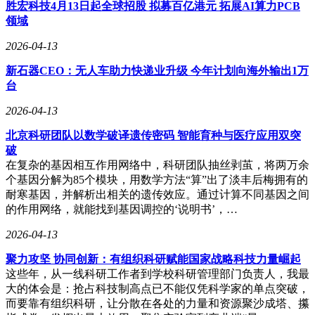
胜宏科技4月13日起全球招股 拟募百亿港元 拓展AI算力PCB
为例，用户只需发出指令，助手即可在各大电商平台搜索同款
领域
商品，对比价格和规格，自动领取优惠券并选择最优选项下
单。在涉及支付等敏感操作时，系统会提示用户手动确认，确
2026-04-13
保安全。
新石器CEO：无人车助力快递业升级 今年计划向海外输出1万
为提升个性化服务水平，豆包手机助手引入了记忆功能。用户
台
可根据需求选择开启，系统会严格保护相关数据隐私。基于记
2026-04-13
忆功能，助手还推出了操作手机Pro模式。该模式不仅支持模
拟点击操作，还能直接调用系统工具，结合记忆数据和强化推
北京科研团队以数学破译遗传密码 智能育种与医疗应用双突
理能力，更高效地处理复杂任务。例如，当用户要求为女儿推
破
荐礼物时，助手可根据记忆中存储的年龄和兴趣信息，自动筛
在复杂的基因相互作用网络中，科研团队抽丝剥茧，将两万余
选合适选项。
个基因分解为85个模块，用数学方法“算”出了淡丰后梅拥有的
耐寒基因，并解析出相关的遗传效应。通过计算不同基因之间
目前，开发者和科技爱好者可通过豆包与中兴合作推出的工程
的作用网络，就能找到基因调控的‘说明书’，…
样机nubia M153体验技术预览版。该设备已限量发售，售价为
3499元。官方视频特别说明，虽然演示内容均为真实录制，但
2026-04-13
由于大模型技术仍存在不确定性，部分场景可能无法完全复
现。当前产品的实际表现与团队预期存在一定差距，后续将持
聚力攻坚 协同创新：有组织科研赋能国家战略科技力量崛起
续优化改进。
这些年，从一线科研工作者到学校科研管理部门负责人，我最
大的体会是：抢占科技制高点已不能仅凭科学家的单点突破，
行业观察人士指出，随着大模型技术的快速发展，手机AI助
而要靠有组织科研，让分散在各处的力量和资源聚沙成塔、攥
手领域正形成"手机厂商+大模型厂商"的合作模式。谷歌