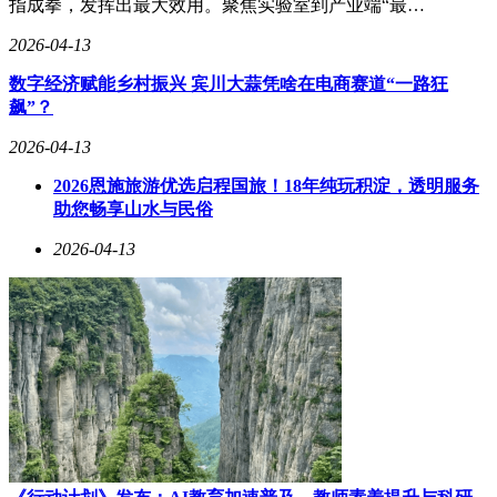
指成拳，发挥出最大效用。聚焦实验室到产业端“最…
Gemini与三星的合作已为行业提供了可借鉴的跨界协同范例，
豆包手机助手的推出进一步印证了这一趋势。
2026-04-13
数字经济赋能乡村振兴 宾川大蒜凭啥在电商赛道“一路狂
飙”？
2026-04-13
2026恩施旅游优选启程国旅！18年纯玩积淀，透明服务
助您畅享山水与民俗
2026-04-13