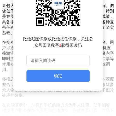
豆包大模型在多项技术领域表现突出，其推理、视觉理解、图
像创作、视频生成和语音处理能力均达到行业领先水平。特别
是在图形界面操作方面，该模型在权威评测中取得优异成绩，
具备接近人类水平的手机操作能力，能够辅助用户完成各种复
杂任务。这些技术优势为豆包手机助手的功能实现奠定了坚实
基础。
微信截图识别或微信按住识别，关注公
在交互方式上，豆包手机助手提供了多种便捷的唤醒途径。用
众号回复数字
1
获得阅读码
户可通过语音指令、侧边按键或配套的豆包Ola Friend耳机直
接激活助手。无论处于何种应用界面，用户都能针对屏幕内容
即时提问，获取相关信息。语音通话、视频通话和屏幕共享等
常用功能也被整合到助手中，用户双击侧边AI键即可快速调
用。
确定
多模态交互是该助手的一大特色。通过与系统原生相册的深度
整合，用户可以直接用语音对图片进行编辑操作，例如移除多
余人物或清理背景杂物。这种直观的操作方式显著提升了图片
处理的效率。
在功能演示中，AI操作手机的能力尤为引人注目。助手能够
根据用户指令在多个应用间自动切换，完成查票订票、商品下
单、批量文件下载和物流信息查询等任务。以跨平台比价下单