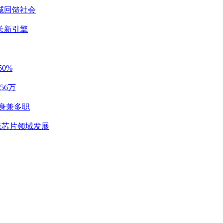
诚回馈社会
长新引擎
0%
56万
身兼多职
光芯片领域发展