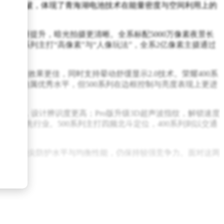
500系列的突破，体现了青海湖电池技术在能量密度与空间利用上的
光量显著提升，暗光拍摄更清晰。全系标配5000万像素夜景长
耀400系列主打“高像素”与“人像玩法”，全系2亿像素主摄通过
户。
环境下显示效果更佳，同时支持晕动舒缓显示2.0技术。荣耀400系
光。尽管两者均属优秀水平，但500系列在边框控制与亮度表现上更进
种配色，设计辨识度更高；Pro版升级3D超声波指纹，解锁速度
护等级领先行业。500系列主打四频北斗定位，400系列则以交通
列，凭借顶尖防护水平与均衡性能，仍保持较强竞争力。面对这两