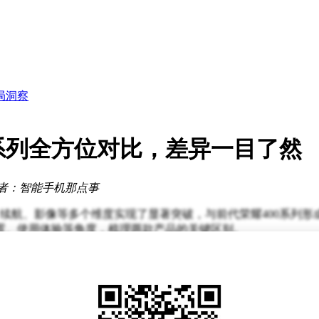
身兼多职
捧
险
局洞察
块技术定位
诚回馈社会
长新引擎
0系列全方位对比，差异一目了然
0%
56万
身兼多职
者：智能手机那点事
捧
、续航、影像等多个维度实现了显著突破，与前代荣耀400系列
置、使用体验等角度，梳理两款产品的关键区别。
标准版采用骁龙8s第四代处理器，Pro版则配备骁龙8至尊版芯
三代芯片，虽能满足日常需求，但在长期使用流畅度与极限场景表现
000mAh超大容量电池，厚度仅7.75mm，堪称“大电池轻薄