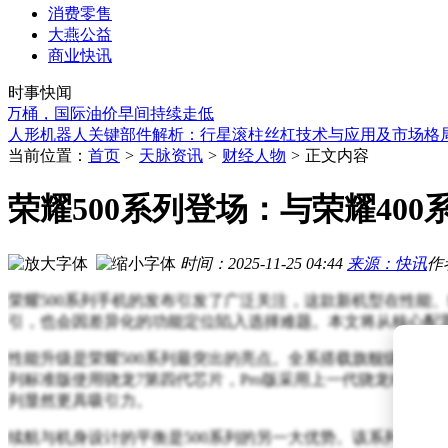
消费零售
大燕公益
碧云天冲刺科创板：董事长孙群群夫妇控股超九成 丈夫翟琦巍
商业快讯
40℃高温席卷欧洲，国产空调凭创新设计成“救星”，获市场热
时事快闻
未来五年这4个新能源品牌或难立足市场 购车前需谨慎评估风
万桶，国际油价早间持续走低
人形机器人关键部件解析：行星滚柱丝杠技术与应用及市场格
万亿市值中际旭创紧急回应市场传言 澄清核心物料采购与光模
钟睒睒谈企业发展：向下扎根沉淀，企业家需有创新能力并真
当前位置：
首页
>
天脉资讯
>
财经人物
>
正文内容
美国六月就业市场现结构性变化：服务业领衔，小微企业成增
重庆亿西金属：木质托盘定制化应用，解锁区域物流新价值
荣耀500系列登场：与荣耀40
A股中报行情火热！多股涨停，12家公司净利同比预增最高超15
弥费科技冲刺科创板：董事长缪峰夫妇控股超四成，合计年薪2
碧云天冲刺科创板：董事长孙群群夫妇控股超九成 丈夫翟琦巍
时间：2025-11-25 04:44
来源：快讯
作
40℃高温席卷欧洲，国产空调凭创新设计成“救星”，获市场热
荣耀500系列手机的发布引发了广泛关注，这款新机型在性能
引，也会因差异化的功能定位陷入选择难题。本文将从核心配
性能升级是荣耀500系列最突出的亮点。全系搭载旗舰级芯片，
列标准版使用骁龙7第四代芯片，Pro版采用上一代骁龙8第
列显然更具吸引力。
续航与机身设计的平衡是500系列的另一大优势。该系列最高配备8