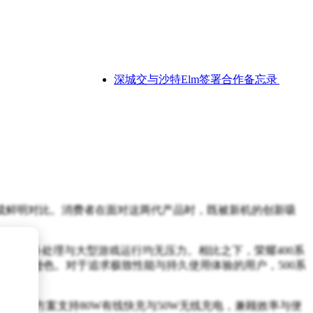
深城交与沙特Elm签署合作备忘录，共绘智
形成鲜明对比。消费者在面对这两代产品时，既被新机的创新吸
片，多任务处理与大型游戏运行均无压力。相比之下，荣耀400系
上稍显逊色。对于追求极致性能与持久使用体验的用户，500系
机”。充电方案支持80W有线快充与50W无线充电，兼顾效率与便