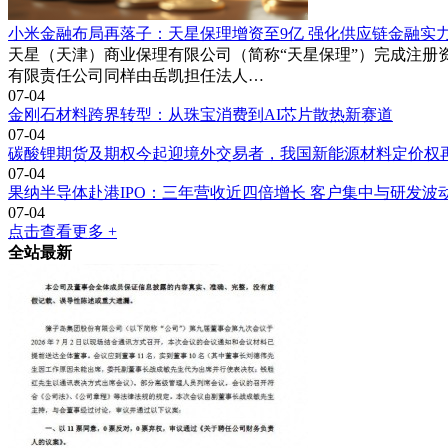
小米金融布局再落子：天星保理增资至9亿 强化供应链金融实
天星（天津）商业保理有限公司（简称“天星保理”）完成注册资
有限责任公司同样由岳凯担任法人…
07-04
金刚石材料跨界转型：从珠宝消费到AI芯片散热新赛道
07-04
碳酸锂期货及期权今起迎境外交易者，我国新能源材料定价权
07-04
果纳半导体赴港IPO：三年营收近四倍增长 客户集中与研发波
07-04
点击查看更多 +
全站最新