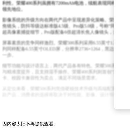
利性。荣耀400系列虽拥有7200mAh电池，续航表现同样优秀
领先地位。
影像系统的升级方向在两代产品中呈现差异化策略。荣耀500系
焦镜头，防抖等级达标准版4.5级、Pro版5.0级，号称“同档
超高像素捕捉细节，Pro版配备6倍超清长焦人像镜头，并搭
屏幕素质的竞争同样激烈。荣耀500系列采用6.55英寸1.5K
列同样配备6.55英寸OLED屏，分辨率2736×1264，黑边
一步。
细节功能与设计语言上，两代产品各有特色。荣耀500系列引入
与精准度提升，且支持湿手操作。荣耀400系列则首创“流光织锦
卡、校园卡兼容性为卖点，满足不同场景需求。
从定位来看，荣耀500系列凭借硬核技术升级与高端配置，适
款产品，消费者的选择将取决于对性能、影像、设计等维度的
因内容太旧不再提供查看。