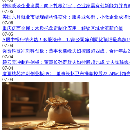
07-06
钟睒睒谈企业发展：向下扎根沉淀，企业家需有创新能力并真
07-06
美国六月就业市场现结构性变化：服务业领衔，小微企业成增
07-06
重庆亿西金属：木质托盘定制化应用，解锁区域物流新价值
07-05
A股中报行情火热！多股涨停，12家公司净利同比预增最高超15
07-04
弥费科技冲刺科创板：董事长缪峰夫妇控股超四成，合计年薪2
07-04
碧云天冲刺科创板：董事长孙群群夫妇控股超九成 丈夫翟琦巍
07-04
度亘核芯冲刺创业板IPO：董事长赵卫东携妻控股22.24%引领
07-04