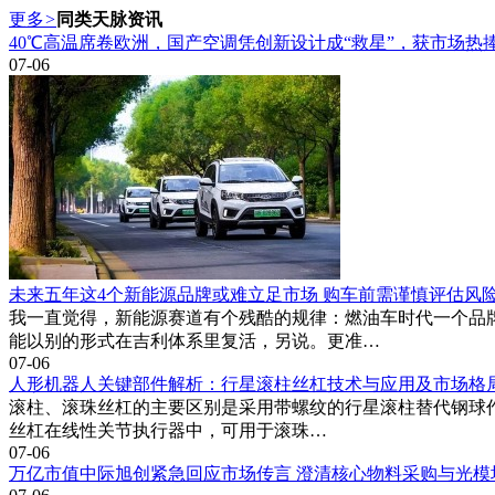
更多
>
同类天脉资讯
40℃高温席卷欧洲，国产空调凭创新设计成“救星”，获市场热
07-06
未来五年这4个新能源品牌或难立足市场 购车前需谨慎评估风
我一直觉得，新能源赛道有个残酷的规律：燃油车时代一个品牌
能以别的形式在吉利体系里复活，另说。更准…
07-06
人形机器人关键部件解析：行星滚柱丝杠技术与应用及市场格
滚柱、滚珠丝杠的主要区别是采用带螺纹的行星滚柱替代钢球作
丝杠在线性关节执行器中，可用于滚珠…
07-06
万亿市值中际旭创紧急回应市场传言 澄清核心物料采购与光模