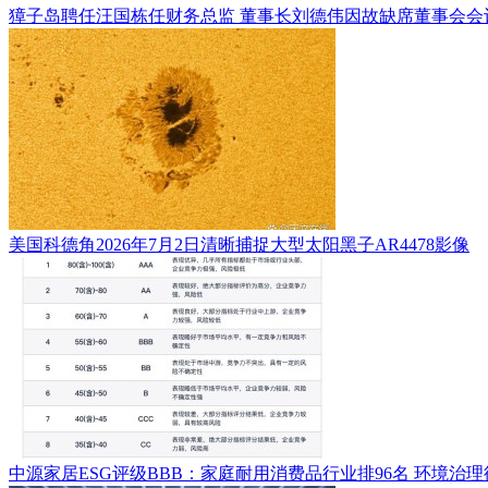
獐子岛聘任汪国栋任财务总监 董事长刘德伟因故缺席董事会会
美国科德角2026年7月2日清晰捕捉大型太阳黑子AR4478影像
中源家居ESG评级BBB：家庭耐用消费品行业排96名 环境治