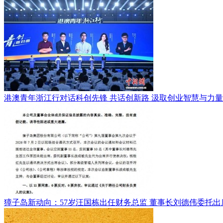
港澳青年浙江行对话科创先锋 共话创新路 汲取创业智慧与力量
獐子岛新动向：57岁汪国栋出任财务总监 董事长刘德伟委托出