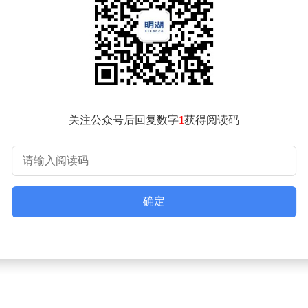
，但Pro版厚度达7.8mm、重量196克，在便携性上略逊一筹。
列聚焦“大底传感器”与“防抖技术”，主摄感光面积同档最大，进
最稳”。这种硬件层面的强化，旨在提升拍摄成功率与画质基础。而荣
载AI去皱纹、图片生成视频等趣味功能，更适合追求创意拍摄的用
绿洲护眼屏，黑边仅1.05毫米，局部峰值亮度达6000尼特，在强光
1.45毫米，峰值亮度5000尼特，新增暗光护眼模式与高频PWM调
关注公众号后回复数字
1
获得阅读码
“水晶岛”后摄模组，提升空间利用率，提供月光银、海蓝宝等四
”工艺，背板纹理质感独特，全系支持IP68+IP69防尘防水，防
确定
合预算充足、追求前沿体验的用户；而调整价格后的荣耀400系
优先级排序。