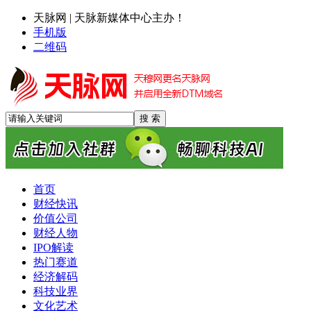
天脉网 | 天脉新媒体中心主办！
手机版
二维码
首页
财经快讯
价值公司
财经人物
IPO解读
热门赛道
经济解码
科技业界
文化艺术