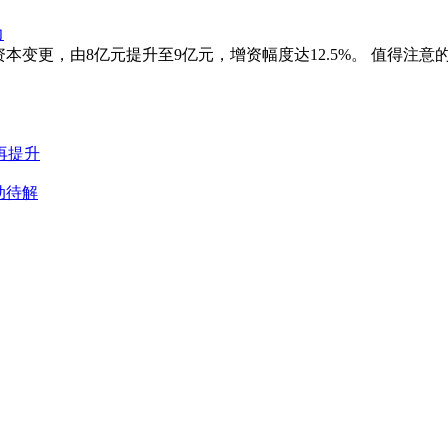
力
本变更，由8亿元提升至9亿元，增资幅度达12.5%。 值得注
再提升
动待解