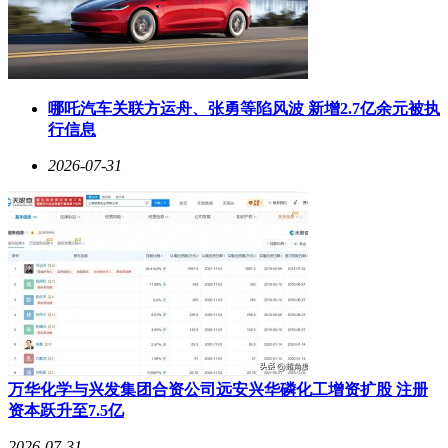
哪吒汽车关联方运舟、张勇等陷风波 新增2.7亿余元被执
行信息
2026-07-31
万华化学与兴发集团合资公司远安兴华磷化工增资扩股 注册
资本跃升至7.5亿
2026-07-31