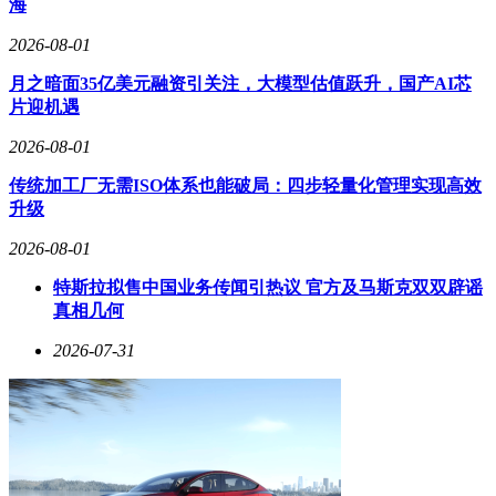
海
于是，我冲进书房，拿出一张纸，写下：“亲爱的爸爸妈妈，
我把毒药当饮料喝了，我要死了，再见了爸爸妈妈。”我把纸
2026-08-01
条放在桌子上，然后躺在床上等死，不知不觉就睡着了。
月之暗面35亿美元融资引关注，大模型估值跃升，国产AI芯
爸爸妈妈回来后，看到桌子上的纸条，吓得赶紧把我摇醒。我
片迎机遇
醒来后，把事情的经过一五一十地告诉了他们。爸爸妈妈听
了，笑得前仰后合，原来我把墨水给喝了。
2026-08-01
这些童年趣事，就像一颗颗璀璨的珍珠，串起了我们美好的回
传统加工厂无需ISO体系也能破局：四步轻量化管理实现高效
忆。它们让我们在欢笑中感受到了童年的纯真与快乐，也让我
升级
们更加珍惜那段无忧无虑的时光。你的童年又有哪些有趣的回
2026-08-01
忆呢？不妨也和我们分享分享吧。
特斯拉拟售中国业务传闻引热议 官方及马斯克双双辟谣
真相几何
2026-07-31