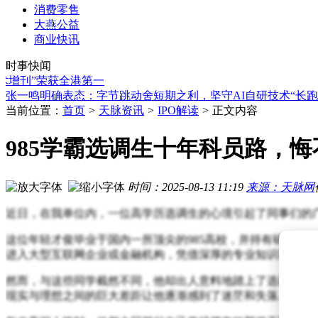
消费零售
大燕公益
兆易创新携手地瓜机器人，推出六轴协作机械臂完整控制系统
商业快讯
AI设计全新噬菌体：生物技术新突破，生物安全监管迎新挑战
时事快闻
招商局集团与中国物流集团共谋合作：深化多领域协作 助力物
刊”荣获全港第一
特斯拉Robotaxi扩张遇阻，马斯克如何破局商业化难题？
张一鸣明确表态：字节跳动舍短期之利，坚守AI自研技术“长跑
DeepSeek API将迎较大涨幅，此前性能亮眼却遇调用容量难题
当前位置：
首页
>
天脉资讯
>
IPO解读
>
正文内容
字节AI“慢”行道：张一鸣划红线，梁汝波布长局，以长期主义
Anthropic组建团队自研芯片 助力Claude提升运行效率满足部
985学霸选调生十年科员路，
AI Agent手机新阶段：国标L3启幕，未来体验升级尚需时日
张一鸣“拒绝蒸馏”引热议：字节跳动坚持长期主义能否突围AI
兆易创新携手地瓜机器人，推出六轴协作机械臂完整控制系统
时间：2025-08-13 11:19
来源：天脉网
AI设计全新噬菌体：生物技术新突破，生物安全监管迎新挑战
近日，在我单位内，一位高学历选调生的心境引起了同事们的
这位年轻才俊毕业于国内一所顶尖的985高校，并持有研究生
进入大型互联网企业或金融机构，凭借深厚的专业知识和出色
然而，与这些同学截然不同，他却出人意料地踏上了选调生的
现实与理想之间的巨大差距让他逐渐感到了迷茫和失落。