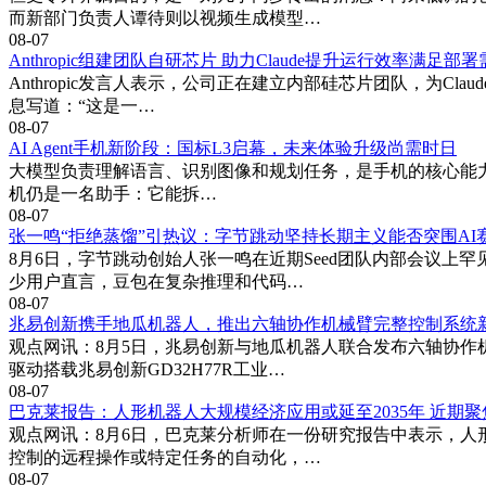
而新部门负责人谭待则以视频生成模型…
08-07
Anthropic组建团队自研芯片 助力Claude提升运行效率满足部
Anthropic发言人表示，公司正在建立内部硅芯片团队，为C
息写道：“这是一…
08-07
AI Agent手机新阶段：国标L3启幕，未来体验升级尚需时日
大模型负责理解语言、识别图像和规划任务，是手机的核心能力来源
机仍是一名助手：它能拆…
08-07
张一鸣“拒绝蒸馏”引热议：字节跳动坚持长期主义能否突围AI
8月6日，字节跳动创始人张一鸣在近期Seed团队内部会议上
少用户直言，豆包在复杂推理和代码…
08-07
兆易创新携手地瓜机器人，推出六轴协作机械臂完整控制系统
观点网讯：8月5日，兆易创新与地瓜机器人联合发布六轴协作
驱动搭载兆易创新GD32H77R工业…
08-07
巴克莱报告：人形机器人大规模经济应用或延至2035年 近期
观点网讯：8月6日，巴克莱分析师在一份研究报告中表示，人
控制的远程操作或特定任务的自动化，…
08-07