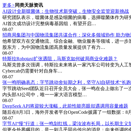
更多
>
同类天脉资讯
AI设计全新噬菌体：生物技术新突破，生物安全监管迎新挑战
研究团队表示，噬菌体是感染细菌的病毒，选择噬菌体作为研
AI首次成功设计完整病毒基因组，有望开启…
08-07
招商局集团与中国物流集团共谋合作：深化多领域协作 助力物
他希望双方在交通物流、综合金融、物业服务等领域，进一步
股东方，为中国物流集团高质量发展提供了有力…
08-07
特斯拉Robotaxi扩张遇阻，马斯克如何破局商业化难题？
马斯克曾多次强调，特斯拉未来将从一家汽车公司转变为人工智能
Cybercab仍需要针对自身车…
08-07
张一鸣明确表态：字节跳动舍短期之利，坚守AI自研技术“长跑
字节跳动Seed团队近日召开全员大会，张一鸣在会上做出了
内头部AI公司中，唯一一家大语言模型…
08-07
DeepSeek API将迎较大涨幅，此前性能亮眼却遇调用容量难题
随后在8月3日，海外开发者平台OpenCode披露了一组数据：8月1日当
08-07
字节AI“慢”行道：张一鸣划红线，梁汝波布长局，以长期主义
但更令外界瞩目的，是一则几乎同步传出的消息：向来低调的创