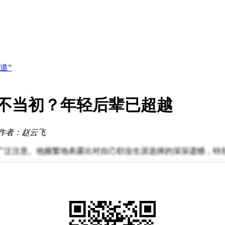
新方案
流体系建设
道”
筑技术壁垒
署需求
悔不当初？年轻后辈已超越
赛道？
新方案
作者：赵云飞
广泛注意。他频繁地表露出对自己职业生涯选择的深深遗憾，特
学历。他所学的专业在就业市场上炙手可热，为毕业生们铺设了
的能力，迅速在职场上崭露头角，收获颇丰。
道路。或许在当时，他被体制内工作的稳定性所吸引，同时也怀