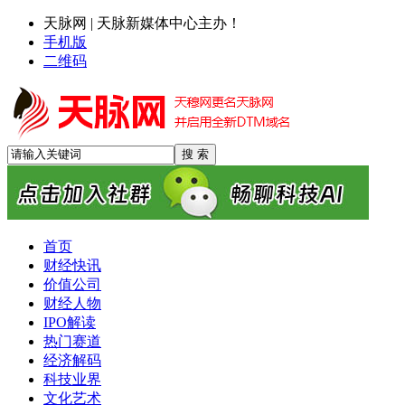
天脉网 | 天脉新媒体中心主办！
手机版
二维码
首页
财经快讯
价值公司
财经人物
IPO解读
热门赛道
经济解码
科技业界
文化艺术