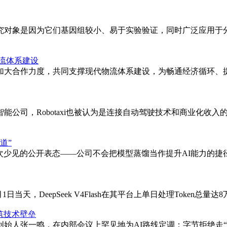
究对象是因为它们基因组较小、易于实验验证，同时广泛应用于分
流体系建设
加大合作力度，共同支撑现代物流体系建设，为畅通经济循环、提
公司，Robotaxi也被认为是连接自动驾驶技术和商业化收入
道”
一次少见的公开表态——公司不会把模型蒸馏当作提升AI能力的
天，DeepSeek V4Flash在其平台上单日处理Token总量达8万亿
筑技术壁垒
始人张一鸣，在内部会议上罕见地为AI路线定调：字节拒绝走