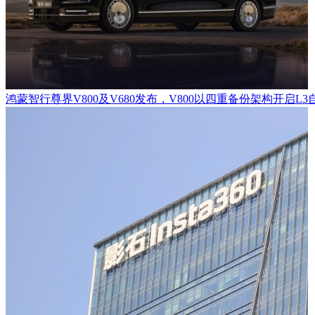
鸿蒙智行尊界V800及V680发布，V800以四重备份架构开启L