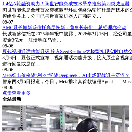
1.4亿A轮融资助力！陶世智能突破技术壁垒推出第四类减速器
陶世智能也是全球首家突破微型环面包络蜗轮蜗杆量产技术的企
模组业务上，公司已与近百家机器人厂商建立…
08-07
AMC系长城新盛信托高层换新：董事长获批，总经理亦变动
长城新盛信托在2025年年报中披露，2026年3月16日，经
资金3亿元，注册地在乌鲁…
08-06
豆包视频通话功能升级 接入SeedRealtime大模型实现实时自然
8月6日，豆包正式宣布，视频通话功能升级，接入原生音视频全双工大
进行回复或是保…
08-06
Meta祭出价格战“利器”迎战DeepSeek，AI市场混战谁主沉浮？
智东西8月6日报道，今日，Meta推出其首款编程Agent——Muse 
08-06
点击查看更多 +
全站最新