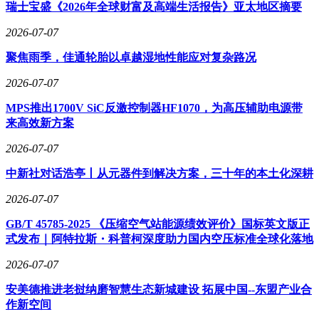
瑞士宝盛《2026年全球财富及高端生活报告》亚太地区摘要
2026-07-07
聚焦雨季，佳通轮胎以卓越湿地性能应对复杂路况
2026-07-07
MPS推出1700V SiC反激控制器HF1070，为高压辅助电源带
来高效新方案
2026-07-07
中新社对话浩亭丨从元器件到解决方案，三十年的本土化深耕
2026-07-07
GB/T 45785-2025 《压缩空气站能源绩效评价》国标英文版正
式发布｜阿特拉斯・科普柯深度助力国内空压标准全球化落地
2026-07-07
安美德推进老挝纳磨智慧生态新城建设 拓展中国--东盟产业合
作新空间