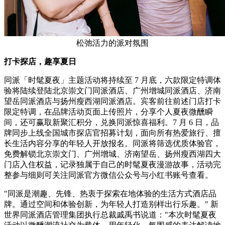
松弛活力的派对氛围
打卡探店，趣享夏日
同派「时髦夏夜」主题活动将持续至 7 月底，六款限定特调体
验将陆续登陆北京崇文门同派酒店、广州增城同派酒店、济南
望岳同派酒店与扬州瘦西湖同派酒店。宾客前往前述门店打卡
限定特调，在品牌活动页面上传照片，分享个人夏夜微醺瞬
间，还可赢取新聚汇积分，兑换同派惊喜福利。7 月 6 日，品
牌同步上线全国城市探店官招募计划，面向所有热爱旅行、擅
长生活内容分享的年轻人开放报名。同派将筛选优质体验官，
免费解锁北京崇文门、广州增城、济南望岳、扬州瘦西湖四大
门店入住权益，记录独属于自己的时髦夏夜漫游故事，活动完
整参与细则可关注同派官方微信公众号与小红书账号查看。
"同派是潮趣、先锋、热衷于探索在地体验的生活方式酒店品
牌。通过空间和体验创新，为年轻人打造别样出行乐趣。" 新
世界同派酒店管理集团执行总裁戚禹书说道："本次时髦夏夜