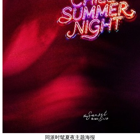
同派时髦夏夜主题海报