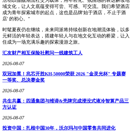
活动以微醺潮流社交为载体，用年轻化、氛围感的表达解读地
域文化，让人文底蕴变得可尝、可感、可交流。我们希望酒店
成为青年探索城市的起点，这也是品牌'始于酒店，不止于酒
店' 的初心。"
时髦夏夜仍在继续，未来同派将持续创新在地潮流体验，以多
元鲜活的年轻表达，搭建年轻人与在地文化互动的桥梁，让入
住成为一场充满乐趣的探索漫游之旅。
汇友财产相互保险社慰问一线建筑工人
2026-08-07
双冠加冕！兆芯开胜KH‑50000荣获 2026 "金灵光杯" 专题赛
一等奖、总决赛金奖
2026-08-07
共生共赢：四通集团与维谛&壳牌完成浸没式液冷智算产品三
方认证
2026-08-07
投资中国：扎根中国30年，沃尔玛与中国零售共同进化