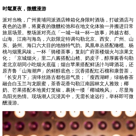
时髦夏夜，微醺漫游
派对当晚，广州黄埔同派酒店蜂箱化身限时酒场，打破酒店与
夜色的边界，将夏夜的微醺松弛和在地文化体验一并搬进日常
旅居场景。整场派对亮点「一城一味一杯一故事」跨越古都、
山海、江南与海岛，六款限定特调勾勒北京、西安、广州、山
东、扬州、海口六大目的地独特气韵。凤凰单丛搭配橄榄、杨
桃与烟熏风味，一杯「骑楼茶事」复刻广府茶楼烟火与凉果文
化；「京城烟火」里二八酱搭配山楂、奶皮子，醇厚酱香勾勒
老北京胡同小吃烟火底蕴；烟台苹果搭配鲜汤汁与啤酒花，还
原齐鲁「山海潮声」的鲜醇底色；沉香搭配红石榴和康普茶，
「长安月下」演绎丝路古都包容气质；「瘦西湖畔」绿杨春茶
融合白玉兰与龙眼蜜，茶香花香勾勒江南园林文人雅致；椰
奶、芒果搭配本地黄灯笼椒，裹挟一缕「椰城晚风」，尽显海
岛阳光热情。现场潮人沉浸其中，无需长途远行，举杯即可微
醺漫游。