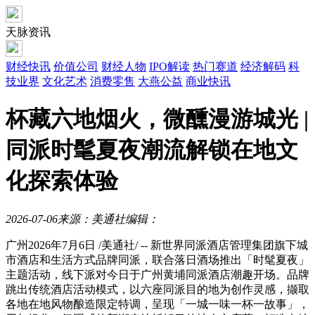
天脉资讯
财经快讯
价值公司
财经人物
IPO解读
热门赛道
经济解码
科
技业界
文化艺术
消费零售
大燕公益
商业快讯
杯藏六地烟火，微醺漫游城光 |
同派时髦夏夜潮流解锁在地文
化探索体验
2026-07-06
来源：美通社
编辑：
广州
2026年7月6日
/美通社/ -- 新世界同派酒店管理集团旗下城
市酒店和生活方式品牌同派，联合落日酒场推出「时髦夏夜」
主题活动，线下派对今日于广州黄埔同派酒店潮趣开场。品牌
跳出传统酒店活动模式，以六座同派目的地为创作灵感，撷取
各地在地风物酿造限定特调，呈现「一城一味一杯一故事」，