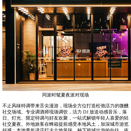
同派时髦夏夜派对现场
不止风味特调带来舌尖漫游，现场全方位打造松弛活力的微醺
社交场域。专业调酒师现场调饮，活力 DJ 放送动感音乐，落
日、灯光、限定特调与好友欢聚，一站式解锁年轻人喜爱的轻
社交夏夜。外地旅客在蜂箱提前感受本地风土，加深城市游览
好感；本地青年进店打卡六地风味，种下跨城出游的向往。依