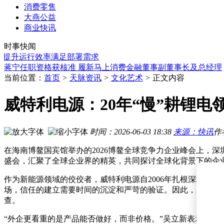
消费零售
大燕公益
马斯克野心勃勃：借星链挑战运营商，太空AI基建蓝图徐徐展
商业快讯
宇树智元竞速IPO，人形机器人赛道资本涌动开启新篇章
时事快闻
畅联股份董事长尹强因工作调整辞任 后续将尽快完成董事及董
de提升运行效率满足部署需求
张一鸣罕见发声：字节做模型拒绝“抄作业” 锚定长期技术突破
蒋宁任职资格获核准 履新马上消费金融董事副董事长及总经理
张一鸣发声：字节大模型坚持长期主义，禁用外部开源模型蒸
当前位置：
首页
>
天脉资讯
>
文化艺术
>
正文内容
马斯克称AI热潮下内存芯片需求激增，供应增速远难跟上
张一鸣表态：字节跳动坚持长期主义，拒绝蒸馏捷径谋长远发
威特利电源：20年“慢”耕锂
慧兮科技携三大创新方案亮相风电盛会，解锁风机智能检测新
探访北京首家商业化机器人面馆：3分钟出餐，味道口感究竟
马斯克野心勃勃：借星链挑战运营商，太空AI基建蓝图徐徐展
时间：2026-06-03 18:38
来源：快讯
作
宇树智元竞速IPO，人形机器人赛道资本涌动开启新篇章
在海南博鳌国宾馆举办的2026博鳌全球竞争力企业峰会上，
盛会，汇聚了全球企业界的精英，共同探讨全球化背景下的企
作为新能源领域的佼佼者，威特利电源自2006年扎根深圳宝
场，信任的建立需要时间的沉淀和严苛的验证。因此，威特利
查。
“外企更看重的是产品能否做好，而非价格。”吴立新表示。