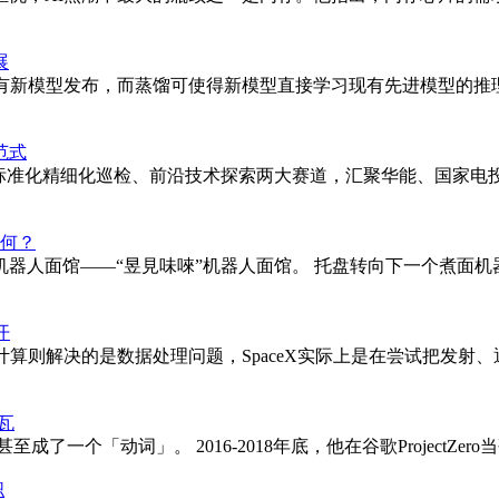
展
有新模型发布，而蒸馏可使得新模型直接学习现有先进模型的推
范式
置标准化精细化巡检、前沿技术探索两大赛道，汇聚华能、国家电
如何？
机器人面馆——“昱見味唻”机器人面馆。 托盘转向下一个煮面
开
则解决的是数据处理问题，SpaceX实际上是在尝试把发射、通信
加瓦
甚至成了一个「动词」。 2016-2018年底，他在谷歌Project
职