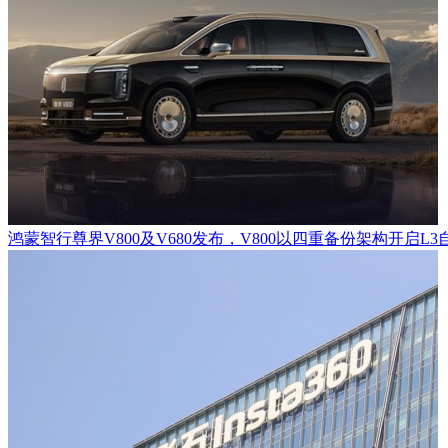
鸿蒙智行尊界V800及V680发布，V800以四重备份架构开启L