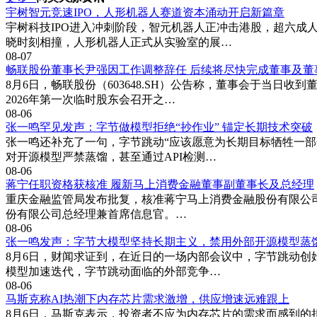
宇树智元竞速IPO，人形机器人赛道资本涌动开启新篇章
宇树科技IPO进入冲刺阶段，智元机器人正冲击港股，超六
晓时刻相撞，人形机器人正式从实验室的展…
08-07
畅联股份董事长尹强因工作调整辞任 后续将尽快完成董事及董
8月6日，畅联股份（603648.SH）公告称，董事会于当
2026年第一次临时股东会召开之…
08-06
张一鸣罕见发声：字节做模型拒绝“抄作业” 锚定长期技术突破
张一鸣还补充了一句，字节跳动“应该愿意为长期目标牺牲一部
对开源模型严禁蒸馏，甚至通过API检测…
08-06
蒋宁任职资格获核准 履新马上消费金融董事副董事长及总经理
重庆金融监管局发布批复，核准蒋宁马上消费金融股份有限公司
份有限公司总经理兼首席信息官。…
08-06
张一鸣发声：字节大模型坚持长期主义，禁用外部开源模型蒸
8月6日，财闻求证到，在近日的一场内部会议中，字节跳动创
模型加速迭代，字节跳动面临的外部竞争…
08-06
马斯克称AI热潮下内存芯片需求激增，供应增速远难跟上
8月6日，马斯克表示，投资者不应为内存芯片的需求而感到的