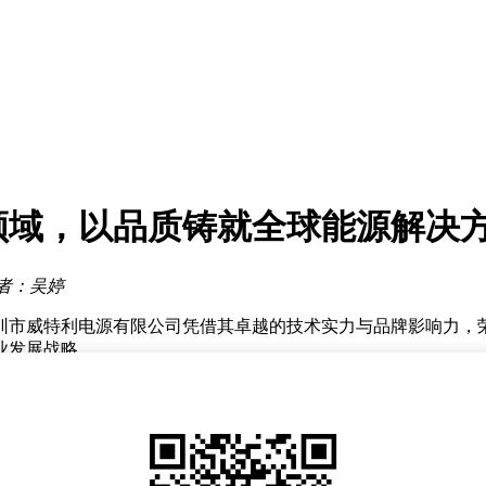
开
事长选举
馏
展
电领域，以品质铸就全球能源解决
范式
如何？
开
者：吴婷
深圳市威特利电源有限公司凭借其卓越的技术实力与品牌影响力，荣
业发展战略。
安钟屋工业园以来，始终秉持“精益求精”的理念，走出了一条独特
电源主动配合客户进行长达半年的验证周期，从立项、打样到小试
正是这种对品质的执着追求，让威特利电源在欧美及日韩等成熟市