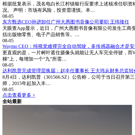
根据批复表示，茂名电白长江村镇银行应要求上述核准任职资格
况。 声明：市场有风险，投资需谨慎。本…
08-05
东方甄选CEO孙进卸任广州大愚图书音像公司要职 王玮接任
天眼查App显示，近日，广州大愚图书音像有限公司发生工商变
括出版物零售、电子产品销售等。…
08-05
Waymo CEO：纯视觉难撑完全自动驾驶，多传感器融合才是
更直观的是，一片树叶遮住摄像头就能让无人车完全停驶，而Wa
梯”上，每增加一个“九”所需…
08-05
达利凯普完成管理层换届：赵丰任董事长 王大玮从财务总监转
8月4日，达利凯普（301566.SZ）公告称，公司于当日召
师，2015年起加入丰…
08-05
点击查看更多 +
全站最新