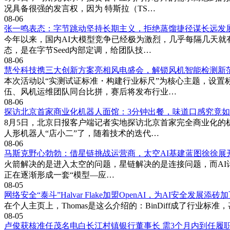
况具备很强的发言权，因为 特斯拉（TS…
08-06
张一鸣表态：字节跳动坚持长期主义，拒绝蒸馏捷径谋长远发
今年以来，国内AI大模型竞争已经极为激烈，几乎每隔几天就
态，是在字节Seed内部定调，给团队技…
08-06
慧兮科技携三大创新方案亮相风电盛会，解锁风机智能检测新
本次活动以“实测试证标准・构建行业标尺”为核心主题，设
伍、风机运维团队同台比拼，赛后将发布行业…
08-06
探访北京首家商业化机器人面馆：3分钟出餐，味道口感究竟
8月5日，北京日报客户端记者实地探访北京首家完全商业化的
人形机器人“店小二”了，随着技术的迭代…
08-06
马斯克野心勃勃：借星链挑战运营商，太空AI基建蓝图徐徐展
火箭解决的是进入太空的问题，星链解决的是连接问题，而AI计算
正在逐渐形成一套“模型—应…
08-05
网络安全“泰斗”Halvar Flake加盟OpenAI，为AI安全发展添砖
在个人主页上，Thomas是这么介绍的：BinDiff成了行业标准，
08-05
卢俊获核准任茂名电白长江村镇银行董事长 需3个月内到任履