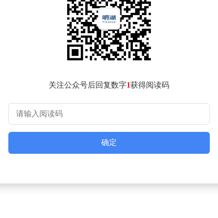
步在全球市场站稳脚跟。
了一支经验丰富的核心团队，拥有10年以上行业经验，实现了
知名高校建立战略合作。围绕锂电池材料、安全性能优化等关键
，涵盖家庭储能、太阳能系统、电动工具、无人机以及AI机器人
发模式，使得威特利的产品广泛应用于各类智能终端，成为全球
关注公众号后回复数字
1
获得阅读码
得UL、CE、FCC、PSE等国际安规认证及RoHS、REA
4年的约1.8亿元，连续三年实现稳健攀升，印证了高品质路线的正
立新表示，企业出海是拒绝国内价格战内卷的最有效方法。威特
区，构建了“线上多渠道+全球超千家线下代理商”的稳固服务网
确定