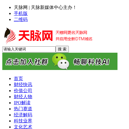
天脉网 | 天脉新媒体中心主办！
手机版
二维码
首页
财经快讯
价值公司
财经人物
IPO解读
热门赛道
经济解码
科技业界
文化艺术