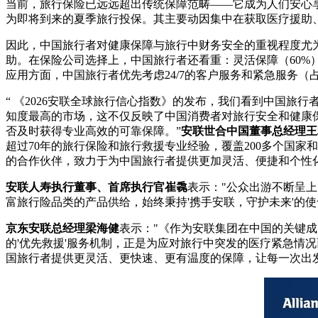
当前，旅行保险已远远超出传统保障范畴——它成为人们安心
为即将到来的夏季旅行投保。其主要动因集中在获取医疗援助
因此，中国旅行者对健康保障与旅行中财务安全的重视程度尤为
助。在保险公司选择上，中国旅行者还看重：灵活保障（60%）
应用方面，中国旅行者优先考虑24/7的客户服务和紧急服务（
“ 《202
6安联全球旅行信心指数》的发布，我们看到中国旅行
知度最高的市场，这不仅反映了中国消费者对旅行安全和健康
否及时获得专业高效的可靠保障。
”
安联世合中国董事总经理王
超过70年的旅行保险和旅行救援专业经验，覆盖200多个国
的合作伙伴，致力于为中国旅行者提供更加灵活、便捷和个性
安联人寿执行董事、首席执行官崔毳
表示："公众出游不断呈
富旅行险品类的产品供给，始终秉持'携手安联，守护未来'的
京东安联总经理梁海健
表示："《作为安联集团在中国的关键成
的'优先救援'服务机制，正是为应对旅行中突发的医疗紧急情
国旅行者提供更灵活、更快速、更有温度的保障，让每一次出