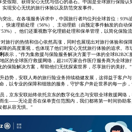
享受假期、获得安心无忧与信心的基石。中国是全球旅行保险认知
、实现安心无忧的旅行体验以及防范突发事件。
突出。在各项服务诉求中，中国旅行者均位列全球首位：93%追
、快速理赔处理（56%）、主动理赔（由预定事件触发的自动保
占53%）。他们还重视数字化理赔处理和保单管理，以简化保险流
者对旅行的热情和信心依然高涨，同时也展现出对旅行体验和保
保障的高度重视，也体现了他们对安心无忧旅行体验的追求。市
利
表示，"作为集救援与保险服务解决方案于一体的全球B2B2
家和地区的全球医疗救援网络，超210万家合作医疗服务商为全球
化的保险解决方案，帮助他们无忧探索世界，尽享旅行的美好。"
上升趋势，安联人寿的旅行险业务持续稳健发展，这得益于客户
使命，以专业的保障和细致的服务，守护客户奔赴世界的每一步，
员，京东安联始终依托京东的数字化生态与安联全球救援网络，持
况而生——无论是否在保单责任范围内，我们都将第一时间协助
发都从容无惧。"