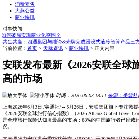
消费零售
大燕公益
Worldchefs世界厨师联合会携手HOTELEX上海展首次落地全
商业快讯
汇友财产相互保险社慰问一线建筑工人
时事快闻
双冠加冕！兆芯开胜KH‑50000荣获 2026 "金灵光杯" 专题
如何破局实现商业化突围？
共生共赢：四通集团与维谛&壳牌完成浸没式液冷智算产品三
投资中国：扎根中国30年，沃尔玛与中国零售共同进化
FMS 2026｜江波龙首席科学家陈健博士：存储Foundry模式赋
当前位置：
首页
>
天脉资讯
>
商业快讯
>
正文内容
14城联动，世茂商娱88好世节携手国民品牌大白兔开启「甜蜜
vivo 2026“童画未来夏令营”圆满落幕，以科技为笔，绘就美育
安联发布最新《2026安联全
Infosys 与芬林集团（Metsä Group） 扩大战略合作，推动人工
智造融合非遗美学，AIMER爱慕打造首都工业文旅示范载体
高的市场
Worldchefs世界厨师联合会携手HOTELEX上海展首次落地全
汇友财产相互保险社慰问一线建筑工人
时间：2026-06-03 18:11
来源：美通社
上海
2026年6月3日
/美通社/ -- 5月26日，安联集团旗下专注
《2026安联全球旅行信心指数》（2026 Allianz Global 
是全球旅行保险认知度最高的市场：88%的中国旅行者已经或
况。
本次调研由安联世合委托益普索（IPSOS）于2026年3月20日