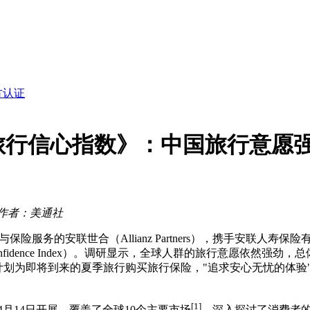
球厨师挑战赛
赛一等奖、总决赛金奖
方认证
能端侧AI
好世」
未来
球旅行信心指数》：中国旅行意愿
智能驱动的 IT 转型
球厨师挑战赛
作者：美通社
救援与保险服务的安联世合（Allianz Partners），携手安
Travel Confidence Index）。调研显示，全球人群的旅行意
计划为即将到来的夏季旅行购买旅行保险，"追求安心无忧的体验
[1]
至4月14日开展，覆盖了全球10个主要市场
，深入探讨了消费者