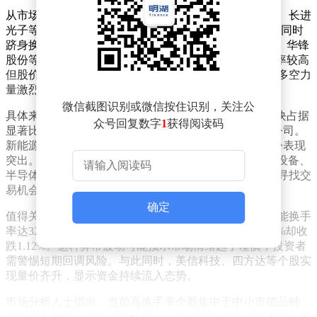
从市场表现看，高换手率个股呈现明显分化。信音电子、长进
光子等11只个股涨幅超过5%，其中科力股份、晶赛科技同时
跻身换手率超30%阵营。与之形成对比的是，中京电子、华锋
股份等4只个股跌幅超过5%，星德胜、圣阳股份虽换手率较高
但股价承压明显。这种涨跌互现的格局，凸显当前市场多空力
量激烈交锋。
微信截图识别或微信按住识别，关注公
具体来看，换手率超30%的19只个股中，电子元器件板块占据
众号回复数字
1
获得阅读码
显著比例，包括信音电子、中京电子、春秋电子等8家公司。
新能源领域亦有3家企业入围，其中胜业电气、韶能股份表现
突出。换手率15%-30%区间则分布更为广泛，涉及电力设备、
半导体、新材料等12个细分行业，显示资金在多个赛道寻找交
易机会。
确定
值得关注的是，部分个股呈现量价背离现象。如达实智能换手
率达32.17%但股价仅微涨0.89%，晋控电力换手率24.63%却收
跌1.12%。这种异常波动可能预示市场情绪趋于谨慎，投资者
需警惕短期回调风险。与此同时，美信科技、四方达等个股实
现量价齐升，显示资金持续流入态势。
市场分析人士指出，当前高换手率个股集中于中小市值品种，
反映资金在热点板块间快速轮动。建议投资者关注基本面支撑