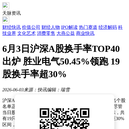
天脉资讯
财经快讯
价值公司
财经人物
IPO解读
热门赛道
经济解码
科
技业界
文化艺术
消费零售
大燕公益
商业快讯
6月3日沪深A股换手率TOP40
出炉 胜业电气50.45%领跑 19
股换手率超30%
2026-06-03
来源：快讯
编辑：瑞雪
沪深A股市场6月3日迎来活跃交易日，当日换手率前40名个股
名单正式揭晓。胜业电气以50.45%的换手率登顶榜首，尽管
当日股价下跌4.45%，但仍成为市场关注焦点。数据显示，共
有19只个股换手率超过30%，21只个股换手率处于15%至30%
区间，反映出资金博弈加剧的特征。