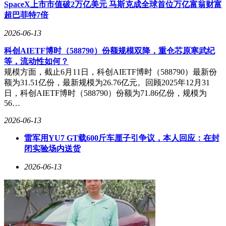
SpaceX上市市值破2万亿美元 马斯克成全球首位万亿富翁财富
较强的标的，避免盲目追高。数据显示，换手率前40名个股平
超巴菲特7倍
均市值不足80亿元，其中23家公司市值低于50亿元，显示游资
参与特征明显。
2026-06-13
科创AIETF博时（588790）份额规模双降，重仓芯原寒武纪
等，流动性如何？
规模方面，截止6月11日，科创AIETF博时（588790）最新份
额为31.51亿份，最新规模为26.76亿元。回顾2025年12月31
日，科创AIETF博时（588790）份额为71.86亿份，规模为
56…
2026-06-13
雷军用YU7 GT载600斤车厘子引争议，本人回应：在封
闭实验场内送货
2026-06-13