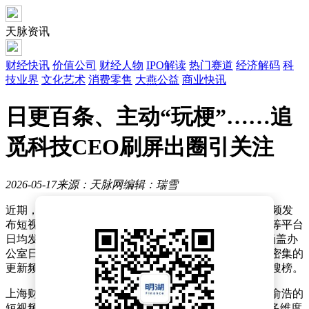
天脉资讯
财经快讯
价值公司
财经人物
IPO解读
热门赛道
经济解码
科
技业界
文化艺术
消费零售
大燕公益
商业快讯
日更百条、主动“玩梗”……追
觅科技CEO刷屏出圈引关注
2026-05-17
来源：天脉网
编辑：瑞雪
近期，科技企业追觅科技的CEO俞浩因在社交媒体上高频发
布短视频引发广泛关注。整个五月，俞浩在抖音、微信等平台
日均发布数十条内容，单日最高发布量达117条，内容涵盖办
公室日常、产品展示、个人成长故事等多个维度。这种密集的
更新频率使其迅速成为网络焦点，相关话题持续占据热搜榜。
上海财经大学数字经济研究院副院长崔丽丽分析指出，俞浩的
短视频策略属于典型的"流量抢占"模式。通过高频次、多维度