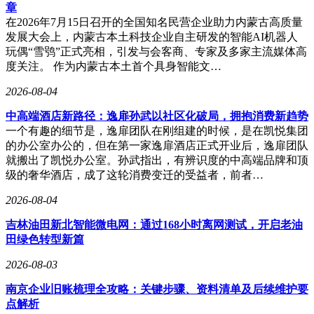
章
在2026年7月15日召开的全国知名民营企业助力内蒙古高质量
发展大会上，内蒙古本土科技企业自主研发的智能AI机器人
玩偶“雪鸮”正式亮相，引发与会客商、专家及多家主流媒体高
度关注。 作为内蒙古本土首个具身智能文…
2026-08-04
中高端酒店新路径：逸扉孙武以社区化破局，拥抱消费新趋势
一个有趣的细节是，逸扉团队在刚组建的时候，是在凯悦集团
的办公室办公的，但在第一家逸扉酒店正式开业后，逸扉团队
就搬出了凯悦办公室。孙武指出，有辨识度的中高端品牌和顶
级的奢华酒店，成了这轮消费变迁的受益者，前者…
2026-08-04
吉林油田新北智能微电网：通过168小时离网测试，开启老油
田绿色转型新篇
2026-08-03
南京企业旧账梳理全攻略：关键步骤、资料清单及后续维护要
点解析