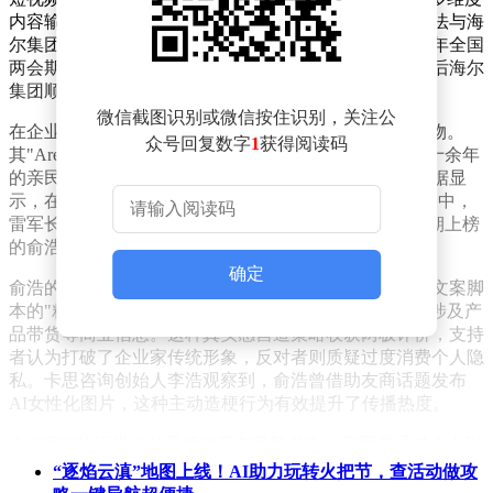
内容输出，在账号起步阶段快速形成舆论热点，这种打法与海
尔集团董事局主席周云杰的出圈路径存在相似性。2025年全国
两会期间，周云杰因与雷军的互动表情包意外走红，随后海尔
集团顺势推进企业家IP建设，取得显著效果。
微信截图识别或微信按住识别，关注公
在企业家IP打造领域，小米集团创始人雷军堪称标杆人物。
众号回复数字
1
获得阅读码
其"Are you OK"的经典片段开启个人IP时代，通过持续十余年
的亲民形象塑造，成功构建起与消费者的深度连接。数据显
示，在正和岛联合新榜发布的《企业家视频IP100榜单》中，
雷军长期位居前列，4月榜单点赞数达27.14万，远超同期上榜
的俞浩（1万点赞）。
确定
俞浩的短视频呈现显著差异化特征：采用怼脸自拍、无文案脚
本的"粗粝"风格，内容既包含童年回忆等情感话题，也涉及产
品带货等商业信息。这种真实感营造策略收获两极评价，支持
者认为打破了企业家传统形象，反对者则质疑过度消费个人隐
私。卡思咨询创始人李浩观察到，俞浩曾借助友商话题发布
AI女性化图片，这种主动造梗行为有效提升了传播热度。
企业家IP建设带来的品牌效应与风险并存。雷军虽通过个人影
响力为小米汽车发布创造巨大声量，但后续负面新闻也导致口
“逐焰云滇”地图上线！AI助力玩转火把节，查活动做攻
碑波动。哪吒汽车创始人张勇的案例更具警示意义，其在投资