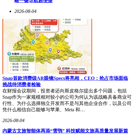
略一键导航超便捷
人建议下尝试IP运营，却因不当言论引发争议，最终未能挽救
2026-08-04
企业资金链断裂的困境。这反映出企业家个人言行与品牌形象
的深度绑定风险。
复旦大学新闻学院教授汤景泰以马斯克为例指出，企业家社交
媒体言论需要专业团队支撑。马斯克看似随性的发言背后，实
则有法律、资本等团队的精密计算。当企业家兼任唯一公关发
言人时，企业将失去言论过滤机制，任何个人失误都可能演变
为品牌危机。这种模式对组织纠错能力提出极高要求，普通企
业难以复制。
企业家IP的放大效应正在改变商业传播逻辑。海尔周云杰曾公
开表示，IP如同双刃剑，既能放大企业优势，也会加剧负面信
Snap首款消费级AR眼镜Specs将亮相，CEO：抢占市场面临
息传播。随着短视频平台成为商业竞争新战场，如何平衡个人
挑战待消费者检验
表达与品牌风险，将成为企业家需要持续探索的课题。
在财报会议期间，投资者还向斯皮格尔提出多个问题，包括
Snap作为一家规模相对较小的公司为何认为该战略具备商业可
行性、为什么选择独立开发而不是与其他企业合作，以及公司
凭什么相信自己能够与苹果、Meta 和…
2026-08-04
内蒙古文旅智能体再添“雪鸮” 科技赋能文旅高质量发展新篇