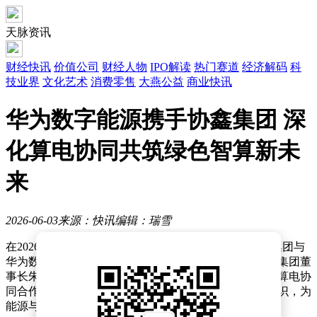
天脉资讯
财经快讯
价值公司
财经人物
IPO解读
热门赛道
经济解码
科
技业界
文化艺术
消费零售
大燕公益
商业快讯
华为数字能源携手协鑫集团 深
化算电协同共筑绿色智算新未
来
2026-06-03
来源：快讯
编辑：瑞雪
在2026 SNEC SMART E国际智慧能源大会期间，协鑫集团与
华为数字能源的高层展开了一场意义深远的对话。协鑫集团董
事长朱共山与华为董事、华为数字能源总裁侯金龙围绕算电协
同合作展开深入交流，双方就多个关键领域达成重要共识，为
能源与算力产业的融合发展注入新动力。