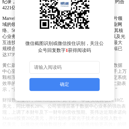
纪录，市值一举突破2500亿美元，单日增加624亿美元（约合
4221亿元人民币）。
Marvell的股价飙升并非偶然。作为全球数据基础设施芯片领
域的领军企业，该公司专注于为云计算、人工智能、企业网
络、5G运营商网络及汽车系统等提供高性能解决方案。其核
心业务包括为大型AI数据中心定制AI芯片（AI ASIC）以及光
互连技术，并已成为亚马逊AWS Trainium系列AI芯片的最大
微信截图识别或微信按住识别，关注公
规模合作伙伴之一。过去12个月内，Marvell股价累计涨幅已
众号回复数字
1
获得阅读码
达373%，此次暴涨进一步巩固了其市场地位。
黄仁勋在演讲中强调，Marvell的网络和连接芯片对现代数据
中心至关重要。他指出，当计算任务被拆解并分布到成千上万
颗相互连接的芯片上时，芯片间的数据共享速度成为决定系统
效率的关键因素。“连接能力是分布式计算的核心，”黄仁勋表
确定
示，“这正是Marvell价值所在，也是其表现优异的原因。”
财报数据显示，Marvell在2027财年第一季度实现营收24.18亿
美元，同比增长28%。公司管理层基于数据中心业务的强劲表
现，上调了本财年及下一财年的营收预期。英伟达近期承诺向
Marvell投资20亿美元，并计划向多家光子技术企业投入数十
亿美元，以推动光传输数据技术（比传统电传输更高效）的研