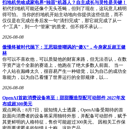
发与应用。
扫地机凭啥成家电界“独苗”机器人？自主成长与灵性是关键！
初代扫地机可能还像个无头苍蝇，但到了现在，这玩意儿精明
黄仁勋还透露，未来5至10年内，数据中心将同时依赖铜缆和
得可怕。 当你的扫地机开始主动地向你提供这些信息，而不
光器件进行数据传输，其中光通信技术的重要性将持续提升。
仅仅是在完成任务后发一句“清扫完成”，那它就完成了从一
这一观点直接点燃了整个光通信板块的投资热情。截至周二美
个“工具”，到一个“管家”的质变。但不得不承认…
股收盘，Coherent股价上涨17%，Lumentum涨幅近14%，康宁
股价亦上涨逾13%，行业整体呈现强劲上升态势。
2026-08-08
Marvell的技术优势与市场前景得到多方认可。其定制化AI芯
傲慢终被时代抛下：王思聪曾嘲讽的“傻X”，今身家反超王健
片与光互连解决方案，恰好契合了全球数据中心向高算力、低
林
延迟方向发展的需求。随着人工智能、云计算等领域的持续扩
你可以不喜欢他，可以质疑他的财富来路，但无法否认，在数
张，Marvell有望进一步扩大市场份额，其万亿市值目标也引
字资产这个全新的赛道上，他跑在了绝大多数人前面。 当一
发了投资者对科技行业新格局的广泛讨论。
个人站在巅峰太久，很容易产生一种错觉，以为自己的成功全
靠能力，以为自己看懂了世界运行的全部规律，以…
2026-08-08
OpenAI首款消费设备将至：甜甜圈造型配可动部件 2027年发
布或超300美元
观点网讯：8月7日，据知情人士透露，OpenAI备受期待的首
款面向消费者的设备将采用独特外形，并配备可动部件，赋予
其更鲜明的人格特征，售价可能超过300美元。 因相关工作保
密而要求匿名的知情人士称，这款产品…