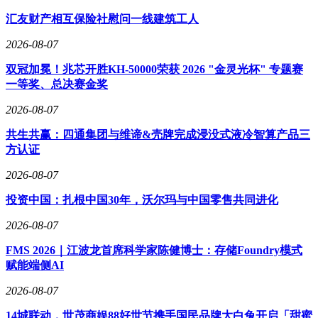
汇友财产相互保险社慰问一线建筑工人
2026-08-07
双冠加冕！兆芯开胜KH‑50000荣获 2026 "金灵光杯" 专题赛
一等奖、总决赛金奖
2026-08-07
共生共赢：四通集团与维谛&壳牌完成浸没式液冷智算产品三
方认证
2026-08-07
投资中国：扎根中国30年，沃尔玛与中国零售共同进化
2026-08-07
FMS 2026｜江波龙首席科学家陈健博士：存储Foundry模式
赋能端侧AI
2026-08-07
14城联动，世茂商娱88好世节携手国民品牌大白兔开启「甜蜜