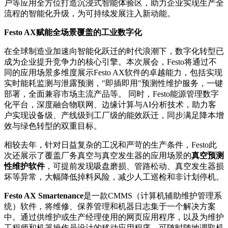
户等应用全方位打造沉浸式智能体验区，助力企业实现生产全
流程的智能化升级，为可持续发展注入新动能。
Festo AX赋能全场景覆盖的工业数字化
在全球制造业加速向智能化跃迁的时代浪潮下，数字化转型已
成为企业提升竞争力的核心引擎。本次展会，Festo将通过不
同的应用场景多维度展示Festo AX软件的卓越能力，包括实现
实时能耗监测与泄露预测，"即插即用"预测性维护服务，一键
部署，全面兼容市场主流产品等。 同时，Festo能源管理数字
化平台，深度融合物联网、边缘计算与AI分析技术，助力客
户实现设备级、产线级到工厂级的能效跃迁，同步满足降本增
效与绿色转型的双重目标。
相较去年，针对日益复杂的工况和严苛的生产条件，Festo此
次还展示了覆盖厂务真空与真空发生器的应用场景的
真空预测
性维护软件
，可提前发现吸盘磨损、管路松动、真空发生器损
坏等异常，大幅降低掉料风险，减少人工巡检和非计划停机。
Festo AX Smartenance
是一款CMMS（计算机辅助维护管理系
统）软件，将维修、保养管理和机器日志集于一个解决方案
中。通过供维护或生产经理使用的网页应用程序，以及为维护
工程师和机器操作员设计的移动应用程序，可随时随地调取机