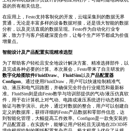
器的所有相关信息。
在应用上，Festo支持客制化的开发，云端采集到的数据无界
贯通，无论是丰富多样的设备数据对接，还是强大智能的数据
分析，以及灵活直观的数据呈现。Festo作为自动化行业专
家，致力于与客户搭建深度合作，让每个生产环节都成为价值
增量点。
智能设计及产品配置实现精准选型
为了帮助客户轻松且安全地设计解决方案、精准选择部件，以
及完成各种必要的计算。本次展会，Festo带来了自主研发的
数字化绘图软件FluidDraw、 FluidSim
以及
产品配置器
Configon
。通过使用FluidDraw，用户可以快速绘制精准气
动、液压和电气回路图，并确保完全符合行业规范和最新标
准。FluidSim则是由Festo教学与培训部提供的气动/液压仿真软
件，用于在计算机上对气动、电路或液压系统进行动态模拟、
验证与教学演示。此外，通过对数据的整合，用户可以创建自
定义的数据库，获得详细的Festo产品数据和零部件信息，达
到智能化管理，大幅提高工作效率。Configon是一款免安装的
产品配置器，在实践中，能够让用户轻松且无误地在2D/3D环
境中根据绘制的图纸配置复杂产品，极大程度上优化了从规