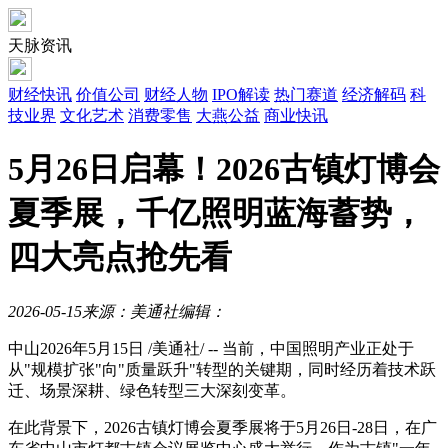
天脉资讯
财经快讯
价值公司
财经人物
IPO解读
热门赛道
经济解码
科
技业界
文化艺术
消费零售
大燕公益
商业快讯
5月26日启幕！2026古镇灯博会
夏季展，千亿照明蓝海蓄势，
四大亮点抢先看
2026-05-15
来源：美通社
编辑：
中山
2026年5月15日
/美通社/ -- 当前，中国照明产业正处于
从"规模扩张"向"质量跃升"转型的关键期，同时经历着技术跃
迁、场景深耕、绿色转型三大深刻变革。
在此背景下，2026古镇灯博会夏季展将于5月26日-28日，在广