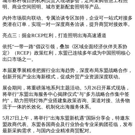
城市标杆项目的机构负责人现场参会，定向采购智慧工程照
明、商业空间照明、城市更新配套照明等产品。
内外市场双向联动、专属洽谈专区加持，企业可一站式对接多
类潜在订单，实现一对一深度商务洽谈，提升商贸对接效率。
亮点三：掘金RCEP红利，打造照明出海高速通道
依托"一带一路"倡议引领，叠加《区域全面经济伙伴关系协
定》（RCEP）政策红利，东盟已连续多年成为中国照明核心
出口市场之一。
本届夏季展精准把握行业出海趋势，深度布局东盟战略合作，
创新开拓产业出海新模式，促成外贸产业资源深度联动。
展会期间，将重磅落地系列主题活动。5月26日开幕式现场，
将举行"东盟出海服务中心揭牌仪式"与"多方战略合作集中签
约"，助力照明灯饰产业搭建集政策咨询、渠道对接、法务物
流于一体的长效化、机制化出海服务体系。
5月27日上午，将举行"出海东盟新机遇"国际分享会，特邀东
盟政商代表、东盟各国商会及行业协会专业采购团莅临，发布
最新采购需求，与国内企业精准商贸配对。