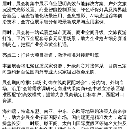
届时，展会将集中展示商业照明高效节能解决方案、户外文旅
沉浸式光影装置、商业智能控制系统、绿色环保灯具及跨界融
合新品，涵盖智能化场景应用、全息投影、AI动态追踪等前
沿技术，全方位展示细分领域最新成果与应用案例。
同时，展会将一站式覆盖城市更新、商业空间升级、文旅夜游
打造、卫浴五金配套等多元应用场景，助力企业抢占细分赛道
制高点，把握产业变革黄金机遇。
亮点二：打通大项目渠道，激活精准对接新引擎
本届展会将汇聚优质买家资源，升级商贸对接体系，目前已定
向邀约超百位国内外专业大买家组团莅会采购。
展会期间将推出4场"灯饰在线商贸配对会"，分内销、外销专
场。沿用"会前需求调研+定向邀约采购商+会中独立洽谈区精
准匹配"的高效模式，提前为参展商锁定目标客户、匹配对口
资源。
海外端，特邀东盟、南亚、中东、东欧等地采购决策人前来参
与，助力参展企业拓展国际市场。国内端更是精准发力，邀请
操盘长安十二时辰、滕王阁、太白山国际度假区等知名文旅及