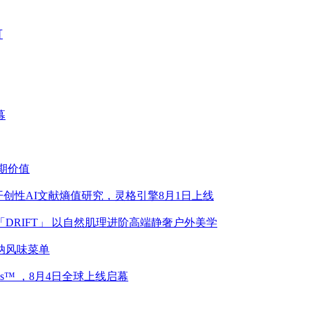
可
幕
长期价值
布开创性AI文献熵值研究，灵格引擎8月1日上线
列「DRIFT」 以自然肌理进阶高端静奢户外美学
纳风味菜单
ls™ ，8月4日全球上线启幕