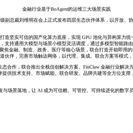
金融行业基于BoAgent的运维三大场景实践
技高级副总裁刘维明在会上正式发布四层生态伙伴体系，以开放、
打造坚实可信的国产化算力底座，实现 GPU 池化与异构算力
，支持通用大模型与场景小模型灵活调度，通过多模型智能路由
商，聚焦金融、制造、政务、医疗等核心场景，联合打造开箱即用
伙伴，完善市场触达网络，以代理、集成、联合方案等模式，将 B
态合作，联合推出全栈信创解决方案、FinClaw 金融行业解
提供技术支持、市场赋能、联合研发、品牌共建等全方位支撑，推
研发与场景落地，让 AI 成为可信赖、可管控、可持续进化的数字员