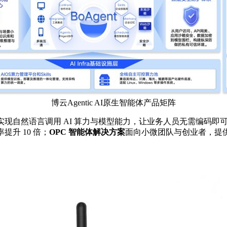
博云Agentic AI原生智能体产品矩阵
实现自然语言调用 AI 算力与模型能力，让业务人员无需编码即
升 10 倍；
OPC 智能体解决方案
面向小微团队与创业者，提供 Skil