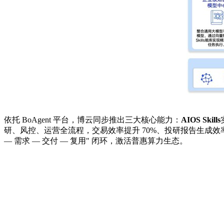
依托 BoAgent 平台，博云同步推出三大核心能力：
AIOS Skills
研、风控、运营全流程，交易效率提升 70%、投研报告生成效率提
— 需求 — 交付 — 复用" 闭环，激活普惠算力生态。