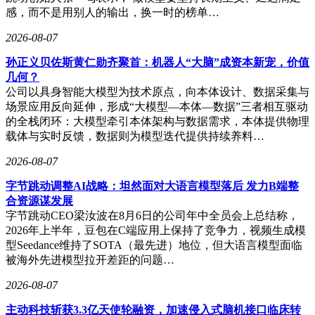
环比增长91%，商超购物券环比增幅达83%，综合商场消费环
感，而不是用别人的输出，换一时的榜单…
比提升72%，假日消费呈现多元化联动增长态势。
2026-08-07
孙正义贝佐斯黄仁勋齐聚首：机器人“大脑”成资本新宠，价值
几何？
公司以具身智能大模型为技术原点，向本体设计、数据采集与
场景应用反向延伸，形成“大模型—本体—数据”三者相互驱动
的全栈闭环：大模型牵引本体架构与数据需求，本体提供物理
载体与实时反馈，数据则为模型迭代提供持续养料…
2026-08-07
字节跳动调整AI战略：坦然面对大语言模型落后 发力B端整
合资源谋发展
字节跳动CEO梁汝波在8月6日的公司年中全员会上总结称，
2026年上半年，豆包在C端应用上保持了竞争力，视频生成模
型Seedance维持了SOTA（最先进）地位，但大语言模型面临
被海外先进模型拉开差距的问题…
2026-08-07
主动科技斩获3.3亿天使轮融资，加速侵入式脑机接口临床转