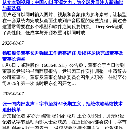
商丘等三线及以下城市团购销售额同比大幅增长，无锡、宿
从文本到视频：中国AI以开源之力，为全球发展注入新动能
迁、洛阳、上饶等地增幅均超40%。这些城市凭借独特的在地
与新选择
体验和高性价比，持续承接“反向旅游”需求。
用户还可以同时输入图片、视频和音频作为参考素材，让模型
在一套系统内完成从画面生成到声音匹配的完整流程，而过去
体验经济成为假日消费新趋势。博物馆相关抖音团购环比增长
这通常需要在多个模型和软件之间反复切换。 DeepSeek证明
超1倍，非遗手工类团购销售额增长56%，中华老字号销售额
了高性能、低成本与开源权重可以同时成…
同比增长64%、订单量增长20%。陶艺、汉服古风妆造体验等
文化互动项目受到年轻人欢迎，采摘农家乐、拼豆手工等休闲
2026-08-07
活动环比增长显著。主题景区依然是热门选择，北京环球度假
畅联股份董事长尹强因工作调整辞任 后续将尽快完成董事及
区、上海迪士尼度假区、开封万岁山武侠城等景点综合销售额
董事长选举
和网友互动量位居前列。
8月6日，畅联股份（603648.SH）公告称，董事会于当日收到
赛事游成为今年“五一”假期的新增长点。抖音生活服务联合多
董事长尹强的书面辞职报告，尹强因工作安排调整，申请辞去
地文旅部门打造“跟着苏超游江苏”“爱拼超会赢-闽超带你逛福
公司董事长、董事及董事会战略委员会召集人职务，任期至公
建”等主题活动，通过赛事串联食住行娱需求，带动区域文旅
司2026年第一次临时股东会召开之…
消费。其中，“跟着苏超游江苏”主话题及13个城市话题视频播
2026-08-07
放量超12.76亿次，网友投稿超过3.2万条；“闽超”揭幕战抖音
播放量突破3.7亿次。
张一鸣内部发声：字节坚持AI长期主义，拒绝依赖蒸馏技术
追赶榜单
为保障消费者权益，抖音生活服务启动“快乐五一安心出游”服
新京报记者 罗亦丹 编辑 杨娟娟 校对 王心 8月6日，贝壳财经
务保障专项，设置旅游服务和食品安全两条专线，为全国消费
记者从字节跳动内部人士处获悉，在近日的内部会议中，字节
者提供安心、便捷的消费体验。平台数据显示，电影票销售额
跳动创始人张一鸣表示， 做模型要坚持长期主义、延迟满足