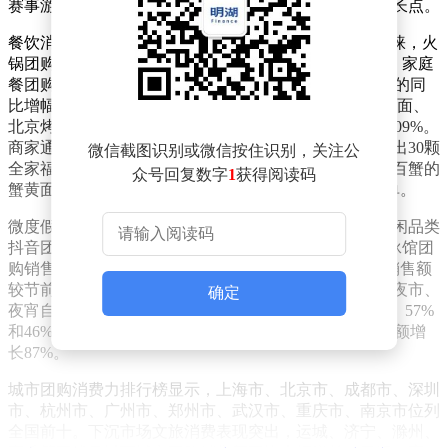
赛事游等新兴消费趋势表现亮眼，成为假日经济的新增长点。
餐饮消费成为假日经济的“顶流”。地方特色美食备受青睐，火
锅团购销售额同比增长71%，中餐地方菜堂食增长61%，家庭
餐团购增长49%。其中，江浙沪名小吃蟹粉汤包以410%的同
比增幅领跑，蟹黄面增长125%，安徽臭鳜鱼、福建沙茶面、
北京烤鸭等地方菜销售额同比分别增长278%、192%和109%。
商家通过推出高性价比套餐吸引消费者，例如袁小饺推出30颗
微信截图识别或微信按住识别，关注公
全家福云吞套餐，带动门店客流与订单量显著提升；李百蟹的
众号回复数字
1
获得阅读码
蟹黄面、蟹粉小笼等特色美食五一期间日均增长超200单。
微度假模式受到年轻消费者追捧。露营、钓鱼等户外休闲品类
抖音团购销售额同比分别增长76%和59%，网球馆、游泳馆团
购销售额增长超1倍。24小时汤泉汗蒸等康养休闲业态销售额
较节前环比增长超五成。夜经济成为假日消费新亮点，夜市、
确定
夜宵自助餐和烧烤的抖音团购销售额同比分别增长59%、57%
和46%，夜游古镇票券环比增长307%，灯光秀团购销售额增
长87%。
城市团购消费力排行榜显示，上海市、北京市、成都市、深圳
市、杭州市、广州市、郑州市、武汉市、重庆市、南京市位列
全国前十。下沉市场文旅消费表现突出，运城、济宁、滁州、