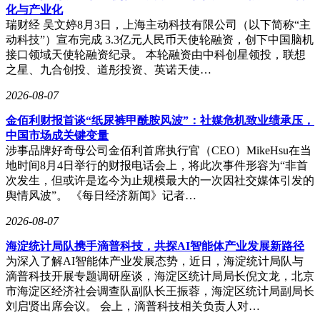
化与产业化
瑞财经 吴文婷8月3日，上海主动科技有限公司（以下简称“主
动科技”）宣布完成 3.3亿元人民币天使轮融资，创下中国脑机
接口领域天使轮融资纪录。 本轮融资由中科创星领投，联想
之星、九合创投、道彤投资、英诺天使…
2026-08-07
金佰利财报首谈“纸尿裤甲酰胺风波”：社媒危机致业绩承压，
中国市场成关键变量
涉事品牌好奇母公司金佰利首席执行官（CEO）MikeHsu在当
地时间8月4日举行的财报电话会上，将此次事件形容为“非首
次发生，但或许是迄今为止规模最大的一次因社交媒体引发的
舆情风波”。 《每日经济新闻》记者…
2026-08-07
海淀统计局队携手滴普科技，共探AI智能体产业发展新路径
为深入了解AI智能体产业发展态势，近日，海淀统计局队与
滴普科技开展专题调研座谈，海淀区统计局局长倪文龙，北京
市海淀区经济社会调查队副队长王振蓉，海淀区统计局副局长
刘启贤出席会议。 会上，滴普科技相关负责人对…