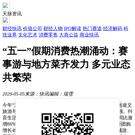
天脉资讯
财经快讯
价值公司
财经人物
IPO解读
热门赛道
经济解码
科
技业界
文化艺术
消费零售
大燕公益
商业快讯
“五一”假期消费热潮涌动：赛
事游与地方菜齐发力 多元业态
共繁荣
2026-05-05
来源：快讯
编辑：瑞雪
今年“五一”小长假期间，线下消费市场迎来全面爆发，远途文
旅游与就近休闲游双双走热，城市团购消费活力显著增强。抖
音生活服务数据显示，假期内酒店宾馆抖音团购销售额同比激
增86%，地方菜堂食销售额增长61%，亲子游带动家庭餐团购
增长49%。与此同时，老字号、非遗体验、夜经济、小城游、