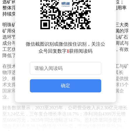
选矿药剂2024年国内市场占有率达15.57%，位居行业首位；
整体浮选药剂市场份额为1.05%，排名全国第二，产能利用率
持续突破100%，展现出显著的规模优势。
明珠矿用化工的主营业务覆盖捕收剂、调整剂、起泡剂三大类
矿用化工产品，广泛应用于铜、铅、锌、金银及稀有金属的浮
选环节。公司独创的“一矿一药”服务模式，通过分析矿山矿石
成分与开采工艺，定制专属药剂配方，并提供现场技术调试与
微信截图识别或微信按住识别，关注公
工艺优化支持。这一模式帮助客户提升选矿效率的同时，有效
众号回复数字
1
获得阅读码
降低了药剂损耗，成为其市场竞争的核心优势。
在技术研发与市场布局方面，明珠矿用化工深耕精细化工与矿
物浮选工艺，被认定为湖南省专精特新“小巨人”企业。其长
沙、株洲研发中心获评省级企业技术中心，为产品迭代提供技
术支撑。销售网络覆盖国内20余个省市，产品出口至全球15个
确定
国家和地区，客户群体包括万国黄金集团等知名有色金属企
业。
财务数据显示，2023至2025年，公司营业收入从2.30亿元增长
至3.24亿元，三年复合增长率达18.7%；净利润由4399万元增
至6660万元，2025年同比增幅达34.7%。盈利质量同步提升，
综合毛利率从28.1%微降至27.9%后，于2025年回升至29.7%。