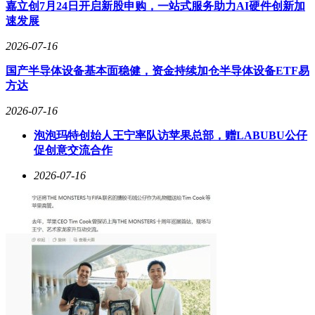
业务结构上，捕收剂收入占比高达79.9%，是公司业绩的主要
嘉立创7月24日开启新股申购，一站式服务助力AI硬件创新加
支柱，但调整剂、起泡剂等多元产品布局仍有待完善。
速发展
尽管业绩表现亮眼，明珠矿用化工仍面临多重挑战。2023至
2026-07-16
2025年，公司研发开支从683万元缩减至429万元，技术迭代能
国产半导体设备基本面稳健，资金持续加仓半导体设备ETF易
力可能受限；下游矿业受价格波动与投资周期影响，需求稳定
方达
性存疑；基础化工原材料价格频繁波动，进一步压缩利润空
间。业务高度依赖单一品类，也增加了经营风险。
2026-07-16
此次赴港上市，明珠矿用化工计划将募集资金用于产能扩建、
泡泡玛特创始人王宁率队访苹果总部，赠LABUBU公仔
核心技术升级、新兴药剂研发及海内外市场拓展。通过优化产
促创意交流合作
品结构、强化技术壁垒与全球化布局，公司旨在降低对单一品
类的依赖，提升应对行业周期波动的能力，为长期发展奠定基
2026-07-16
础。