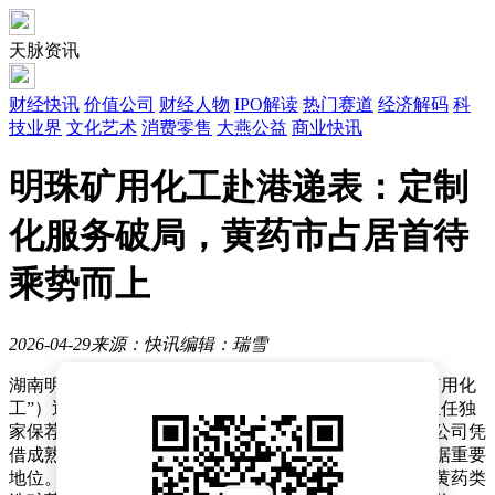
天脉资讯
财经快讯
价值公司
财经人物
IPO解读
热门赛道
经济解码
科
技业界
文化艺术
消费零售
大燕公益
商业快讯
明珠矿用化工赴港递表：定制
化服务破局，黄药市占居首待
乘势而上
2026-04-29
来源：快讯
编辑：瑞雪
湖南明珠矿用化工科技股份有限公司（以下简称“明珠矿用化
工”）近日正式向港交所递交主板上市申请，民银资本担任独
家保荐人。作为国内矿用浮选药剂领域的头部企业，该公司凭
借成熟的生产工艺与定制化服务体系，在细分市场中占据重要
地位。根据招股书及弗若斯特沙利文数据，其核心产品黄药类