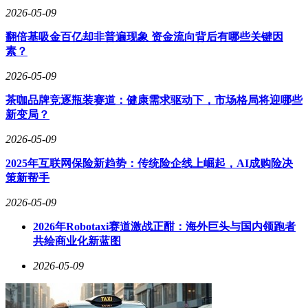
养成本特性，显著降低用户全生命周期使用成本。一汽-大众
2026-05-09
与中国石油的合作进一步强化了这一优势——双方建立的深度
生态体系将覆盖加油优惠、维修保养等场景，形成从购车到用
翻倍基吸金百亿却非普遍现象 资金流向背后有哪些关键因
车的闭环服务。
素？
2026-05-09
茶咖品牌竞逐瓶装赛道：健康需求驱动下，市场格局将迎哪些
新变局？
2026-05-09
2025年互联网保险新趋势：传统险企线上崛起，AI成购险决
策新帮手
2026-05-09
2026年Robotaxi赛道激战正酣：海外巨头与国内领跑者
共绘商业化新蓝图
2026-05-09