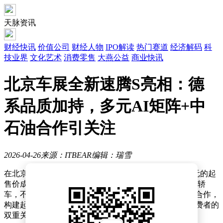
天脉资讯
财经快讯
价值公司
财经人物
IPO解读
热门赛道
经济解码
科
技业界
文化艺术
消费零售
大燕公益
商业快讯
北京车展全新速腾S亮相：德
系品质加持，多元AI矩阵+中
石油合作引关注
2026-04-26
来源：ITBEAR
编辑：瑞雪
在北京车展的聚光灯下，一汽-大众全新速腾S以7.98万元的起
售价成为焦点。这款承载速腾家族20年市场积淀的A+级轿
车，不仅以德系品质为内核，更通过与中国石油的战略合作，
构建起产品力与服务体系的双重竞争力，引发行业与消费者的
双重关注。