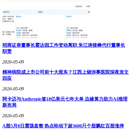
作为速腾家族的最新成员，全新速腾S的诞生恰逢一汽-大众成
立35周年。从2006年首代车型进入中国市场至今，速腾系列累
计销量突破数百万辆，其市场地位与用户口碑为新车提供了天
然背书。工程师团队透露，新车在研发阶段即遵循德系严苛标
准，例如在黑山魔鬼路段进行的18公里长距离下坡制动试验，
以及持续1600分钟的整车淋雨测试，均远超行业常规要求。更
招商证券董事长霍达因工作变动离职 朱江涛接棒代行董事长
令人印象深刻的是，整车耐久试验的实车当量里程接近千万公
职责
里，零部件需经历反复滥用测试，确保在120度温差环境下仍
2026-05-09
能稳定运行。
精神病院成上市公司前十大股东？江西上饶涉事医院深夜发文
智能化配置成为全新速腾S的另一大亮点。车内采用双屏信息
回应
系统设计，中控屏与液晶仪表盘形成信息交互中枢，配合科学
规划的22处储物空间，兼顾科技感与实用性。在语音交互领
2026-05-09
域，新车搭载科大讯飞解决方案，并整合DeepSeek与豆包大
模型，构建起跨生态服务矩阵。用户可通过语音指令实现AI
阿卡迈与Anthropic签18亿美元七年大单 边缘算力助力AI推理
本地生活服务、用车助手等功能，例如查询周边加油站、预约
新布局
保养等，将驾驶场景与日常生活深度融合。
2026-05-09
动力系统方面，全新速腾S提供1.5升自然吸气与1.5T涡轮增压
A股5月8日震荡盘整 热点轮动下超3600只个股飘红百股涨停
双动力选择。其中1.5T车型百公里油耗低至5.49升，配合低保