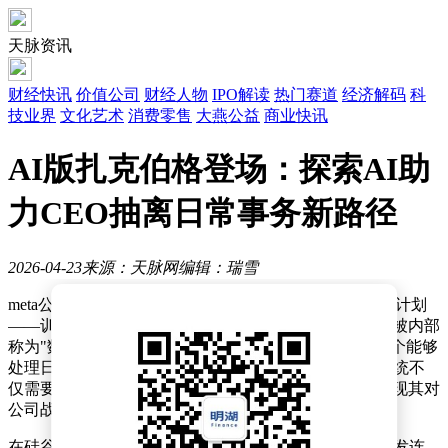
天脉资讯
财经快讯
价值公司
财经人物
IPO解读
热门赛道
经济解码
科
技业界
文化艺术
消费零售
大燕公益
商业快讯
AI版扎克伯格登场：探索AI助
力CEO抽离日常事务新路径
2026-04-23
来源：天脉网
编辑：瑞雪
me
ta公司创始人马克·扎克伯格正在推进一项颇具争议的计划
——训练人工智能模拟自身决策模式与沟通风格。这项被内部
称为"数字分身"的项目，旨在通过机器学习技术构建一个能够
处理日常管理事务的虚拟CEO。据知情人士透露，该系统不
仅需要掌握扎克伯格的肢体语言和口头禅，更要精准复现其对
公司战略的判断逻辑。
在硅谷，这种将高层管理职能部分托付给AI的尝试正引发连