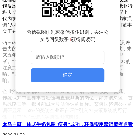
锁反应。Klarna金融科技公司首席执行官塞巴斯蒂安·谢米亚特
科夫斯基已率先试水，其AI替身不仅在季度财报电话会议上
代为发言，还能处理30%的客户咨询。尽管这位瑞典企业家强
调"人类决策者不可替代"，但市场观察家注意到，该公司董事
会正在重新评估高管团队的职责边界。
微信截图识别或微信按住识别，关注公
众号回复数字
1
获得阅读码
OpenAI首席执行官山姆·奥特曼在近期技术峰会上抛出更具冲
击力的观点。他预测随着通用人工智能（AGI）技术突破，未
来五年内可能出现比人类高管更擅长战略决策的数字管理
者。"当AI能同时处理二十个维度的变量分析，而人类CEO的
注意力最多覆盖五个关键指标时，董事会的选择将不言而
喻。"这位ChatGPT之父的论断，在风险投资界激起强烈反
确定
响。
企业治理专家指出，AI替代风险正沿着管理层级向上蔓延。
传统认知中需要丰富经验与直觉判断的岗位，如并购总监、首
席战略官等，都可能成为算法侵蚀的目标。某跨国咨询公司的
调研显示，68%的受访企业正在评估引入AI决策系统的可行
性，其中15%已进入实质性测试阶段。
盒马自研一体式牛奶包装“瘦身”成功，环保实用获消费者点赞
技术伦理学家对此发出警告。他们认为将企业命运寄托于黑箱
算法可能引发系统性风险，特别是当AI开始形成自主决策闭