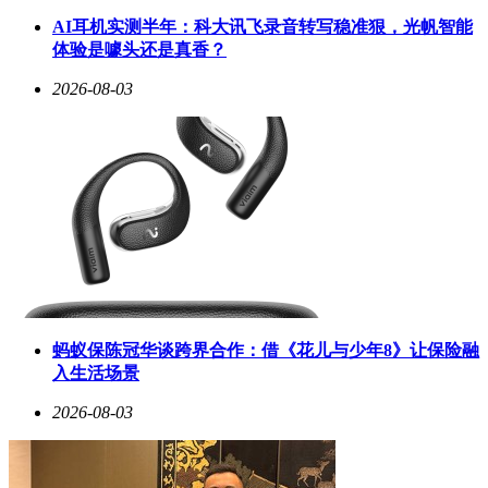
计师的角色逐渐从界面绘制者转变为系统架构参与者，其专业
AI耳机实测半年：科大讯飞录音转写稳准狠，光帆智能
价值在智能生产链条中得到几何级放大。
体验是噱头还是真香？
技术团队负责人指出，AI在此过程中扮演着"数字翻译官"的角
2026-08-03
色。通过规则引擎与大语言模型的协同，系统既能理解设计稿
中的视觉语义，又能掌握开发环境的框架约束，最终输出可直
接部署的生产级代码。这种人机协作模式使设计师得以从重复
劳动中解放，将更多精力投入交互逻辑创新与用户体验优化。
随着D2C技术的成熟，前端开发正经历从"人工编码"到"智能
生成"的质变。当设计稿本身成为可执行的程序语言，传统开
发流程中的沟通损耗、规范冲突等问题将得到根本性解决。这
场由AI驱动的变革，正在重新定义数字产品的创造方式——
设计师与开发者不再是上下游关系，而是共同构建智能系统的
平等创造者。
蚂蚁保陈冠华谈跨界合作：借《花儿与少年8》让保险融
入生活场景
2026-08-03