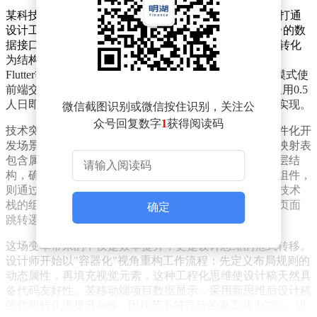
某科技团队通过构建Design to Code（D2C）体系，成功打通
设计工具与开发环境的数字鸿沟。该方案依托Figma平台的数
据接口（MCP），将颜色、间距、组件结构等设计要素转化
为结构化数据，经AI-IDE工具解析后直接生成符合Vue、
Flutter等主流框架的标准化代码。这种"设计-代码"直译模式使
前端交付周期缩短60%，在WMS6.0工艺配置项目中，仅用0.5
人日即完成包含拖拽交互、状态管理等复杂功能的完整实现。
微信截图识别或微信按住识别，关注公
众号回复数字
1
获得阅读码
技术突破的关键在于建立稳定的数据映射关系。针对组件化开
发场景，团队开发出双向校验机制：工程师维护的组件映射表
包含属性参数与结构规范，设计师据此调整设计稿的分层结
构，确保图层命名与代码变量严格对应。对于非标准化组件，
则通过AI学习代码仓库的书写规范，自动生成符合团队技术
栈的组件代码。在PDA上架项目中，这种模式实现了多页面
确定
跳转逻辑的像素级还原，开发团队无需进行二次修改。
这场变革带来的不仅是效率提升，更是设计思维的范式转移。
设计师开始以"容器化"视角重构工作流程：先定义布局规则的
动态属性，再填充视觉元素，这种工程化思维使设计稿天然具
备代码友好性。某移动端项目数据显示，采用新思维后设计稿
的代码转化率提升40%，因规范不符导致的返工减少75%。设