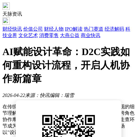
天脉资讯
财经快讯
价值公司
财经人物
IPO解读
热门赛道
经济解码
科
技业界
文化艺术
消费零售
大燕公益
商业快讯
AI赋能设计革命：D2C实践如
何重构设计流程，开启人机协
作新篇章
2026-04-22
来源：快讯
编辑：瑞雪
在传统产品设计流程中，设计师与开发团队常因视觉呈现的细
节理解差异陷入反复沟通的困境。从像素级样式调整到跨角色
协作摩擦，这些隐性成本不仅拖慢项目进度，更让设计走查环
节成为制约效率的瓶颈。随着人工智能技术的突破，一场
以"设计即代码"为核心的变革正在重塑前端开发范式。