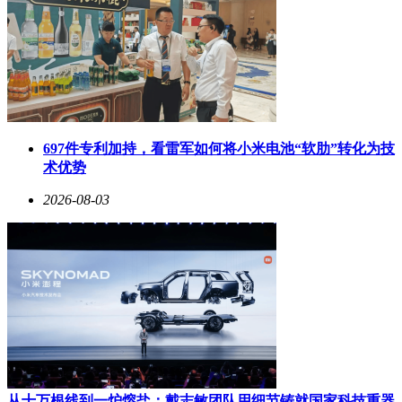
697件专利加持，看雷军如何将小米电池“软肋”转化为技
术优势
2026-08-03
从十万根线到一炉熔盐：戴志敏团队用细节铸就国家科技重器