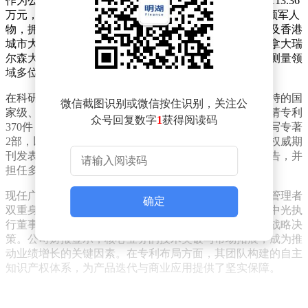
作为公司掌舵人，董事长兼总经理黄源浩2025年薪酬为113.36
万元，较2024年微增1.06万元。这位1980年出生的技术领军人
物，拥有北京大学学士学位、新加坡国立大学硕士学位及香港
城市大学博士学位，其学术履历涵盖香港理工大学、加拿大瑞
尔森大学等多所知名院校的博士后研究经历，师从光学测量领
域多位权威专家。
在科研创新领域，黄源浩带领团队取得丰硕成果。其主持的国
微信截图识别或微信按住识别，关注公
家级、省部级科研项目达10项，作为主要发明人累计申请专利
众号回复数字
1
获得阅读码
370件，其中203件已获授权。在学术发表方面，参与编写专著
2部，以第一作者或通讯作者身份在Optics Letters等国际权威期
刊发表论文20余篇，多次受邀在国际学术会议作主旨报告，并
担任多个国际学术期刊审稿人。
现任广东省珠江团队带头人的黄源浩，兼具学者与企业管理者
确定
双重身份。其职业生涯始于学术研究，后转型担任奥比中光执
行董事、总经理等职务，目前全面主持公司技术研发与战略决
策。公司财报显示，核心业务的技术突破与市场拓展，成为推
动业绩增长的关键因素。在专利布局方面，其团队构建的自主
知识产权体系，为产品迭代与商业应用提供了坚实保障。