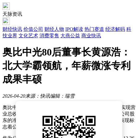
天脉资讯
财经快讯
价值公司
财经人物
IPO解读
热门赛道
经济解码
科
技业界
文化艺术
消费零售
大燕公益
商业快讯
奥比中光80后董事长黄源浩：
北大学霸领航，年薪微涨专利
成果丰硕
2026-04-20
来源：快讯
编辑：瑞雪
奥比中光近日披露的年度业绩报告显示，公司在2025年实现营
业总收入9.41亿元，较上年同期增长66.66%；归属于母公司股
东的净利润达1.28亿元，成功实现扭亏为盈。这一业绩表现标
志着公司在核心业务领域取得突破性进展。