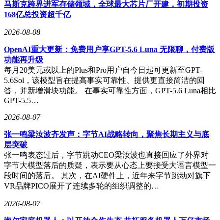
极目标的差距。
马斯克跨界进军存储领域，全球最大芯片厂开建，初期投资
168亿总投资超千亿
在价值观层面，马斯克提出“企业即公益”理念，认为通过市场
机制解决实际问题的效率远超传统慈善。其“有用性公式”（社
2026-08-08
会价值=帮助人数×帮助深度）成为评估项目的重要标准。对
OpenAI重大更新：免费用户享GPT-5.6 Luna 无限聊，付费版
于企业管理，他主张彻底扁平化信息流，允许员工跨层级沟
功能再升级
通，并将“身先士卒”作为领导力核心——SpaceX 初期马斯克
每月20美元或以上的Plus和Pro用户自今日起可更新至GPT-
与工程师同睡工厂地板，通过亲身承受决策痛苦来验证方案可
5.6Sol，该模型旨在提高事实可靠性、提供更直接简洁的回
行性。
答，并新增滑块功能。 在事实可靠性方面，GPT-5.6 Luna相比
该思维模型已开始影响战略决策领域。在分析中国纯电动车发
GPT-5.5…
展时，系统首先质疑“补贴决定论”的前提，转而从能量转换效
2026-08-07
率切入：燃油车受卡诺循环限制系统效率仅25%-30%，而电动
车即便依赖煤电，整体效率仍达30%-35%，若接入可再生能源
张一鸣梁汝波齐发声：字节AI战略转向，聚焦长期主义与底
则呈现指数级优势。通过白痴指数计算，中国动力电池产业链
层突破
因控制70%以上矿产精炼，制造效率显著优于全球平均水平。
张一鸣表态过后，字节跳动CEO梁汝波也直接回应了外界对
字节大模型落后的质疑，表示要从心态上要接受大语言模型一
对于AI发展路径，系统突破“工具论”框架，将其视为碳基智能
段时间的落后。 其次，在AI硬件上，近年来字节跳动对旗下
与硅基智能的算力竞赛。通过计算人类大脑（20瓦能耗）与数
VR品牌PICO展开了连续多轮的组织调整的…
字芯片（数百兆瓦能耗）的效率比，指出硅基智能终将主导认
知劳动。其提出的终极解决方案包括：建立物理断电装置作为
2026-08-07
安全阀、加速核聚变商业化解决能源瓶颈、通过脑机接口提升