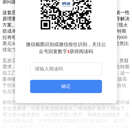
杂问题提供工程化路径。
这套思维体系的核心在于突破传统商业逻辑的桎梏。其第一性
原理要求剥离行业惯例，从物理定律和基础事实重新推导解决
方案。例如 SpaceX 通过计算原材料金属交易所价格，发现火
箭成本中仅2%为材料费，从而推动垂直整合制造模式；特斯
拉将电池拆解为钴、镍等基础元素，将成本从行业预期的600
美元/kWh压低至80美元/kWh。这种思维模式颠覆了“通过类比
微信截图识别或微信按住识别，关注公
优化”的传统路径，转而追求物理极限的突破。
众号回复数字
1
获得阅读码
五步工作法（The Algorithm）则构建了严格的执行流程：质疑
需求、极力删减、简化优化、加速周期、最后自动化。在特斯
拉工厂，马斯克曾因优化多余的电池防震垫流程而自责，这一
案例被写入教材作为反面典型。该方法论强调“删除优先级高
于优化”，要求最终删减量不足10%则视为失败，并通过自动
确定
化后置原则避免资源浪费。
极限思维工具通过将问题推向物理极端来寻找突破口。面对城
市交通拥堵，马斯克将道路维度从二维地面扩展至三维地下，
通过缩小隧道直径（从28英尺至12英尺）和同步加固技术，实
现成本降低8倍。这种思维模式同样应用于电池设计，通过计
算“魔法棒数字”（理论完美状态），反向推导出现有技术与终