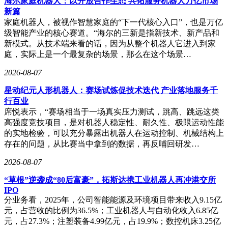
海尔家庭机器人：以开放合作生态 共拓服务机器人万亿市场
人机交互带宽以避免人类边缘化。
新篇
这套思维框架的标准化应用正在改变决策逻辑。当被问及“如
家庭机器人，被视作智慧家庭的“下一代核心入口”，也是万亿
何降低外卖成本”时，系统不会建议优化配送算法，而是质
级智能产业的核心赛道。“海尔的三新是指新技术、新产品和
疑“为何需要配送”，进而推导出“自动驾驶厨房+社区自动烹饪
新模式。从技术端来看的话，因为从整个机器人它进入到家
仓”的终极方案。其核心价值在于将认知过程工程化，通过结
庭，实际上是一个最复杂的场景，那么在这个场景…
构化工具链避免陷入局部优化陷阱，为应对复杂系统问题提供
2026-08-07
全新范式。
星动纪元人形机器人：赛场试炼促技术迭代 产业落地服务千
行百业
席悦表示，“赛场相当于一场真实压力测试，跳高、跳远这类
高强度竞技项目，是对机器人稳定性、耐久性、极限运动性能
的实地检验，可以充分暴露出机器人在运动控制、机械结构上
存在的问题，从比赛当中拿到的数据，再反哺回研发…
2026-08-07
“草根”逆袭成“80后富豪”，拓斯达携工业机器人再冲港交所
IPO
分业务看，2025年，公司智能能源及环境项目带来收入9.15亿
元，占营收的比例为36.5%；工业机器人与自动化收入6.85亿
元，占27.3%；注塑装备4.99亿元，占19.9%；数控机床3.25亿