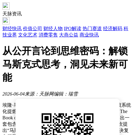
天脉资讯
财经快讯
价值公司
财经人物
IPO解读
热门赛道
经济解码
科
技业界
文化艺术
消费零售
大燕公益
商业快讯
从公开言论到思维密码：解锁
马斯克式思考，洞见未来新可
能
2026-06-04
来源：天脉网
编辑：瑞雪
埃隆·马斯克（Elon Musk）的思维模式与工作方法论正被系统
化提炼为可复制的决策框架。由 Eric Jorgenson 整理的《The
Book of Elon》通过分析马斯克近二十年公开言论，构建出一
套包含五大核心工具箱、四大价值观的思维模型，并首次提
出“马斯克思维技能”（Elon Musk Thinking Skill），为解决复