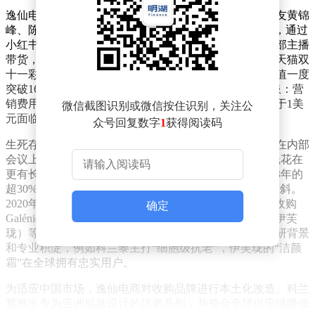
逸仙电商的崛起堪称现象级。2016年，三位中山大学校友黄锦
峰、陈宇文、吕建华创立公司，以“完美日记”为突破口，通过
小红书、抖音等平台大量投放内容，并联合李佳琦等头部主播
带货，迅速打开市场。2019年，完美日记成为首个登上天猫双
十一彩妆榜首的国货品牌，次年逸仙电商成功上市，市值一度
突破160亿美元。然而，高举高打的流量模式也埋下隐患：营
销费用居高不下，营收却连续三年下滑，股价多次因低于1美
微信截图识别或微信按住识别，关注公
元面临退市风险，市值缩水至不足3亿美元。
众号回复数字
1
获得阅读码
生死存亡之际，逸仙电商开始调整战略。创始人黄锦峰在内部
会议上直言：“靠流量堆出来的增长不可持续，必须把钱花在
更有长期价值的地方。”公司首先削减营销费用，从2023年的
超30%降至2025年的20.8%，同时将资源向护肤品领域倾斜。
2020年至2021年，逸仙电商通过自主孵化“完子心选”和收购
确定
Galénic（科兰黎）、DR.WU（达尔肤）、EVE LOM（伊芙
珑）等品牌，构建起高端护肤矩阵。这些品牌均具备科研背景
和专业积淀，例如科兰黎主打“细胞级抗老”，伊芙珑的“洁颜
霜”在全球拥有忠实用户。
为适应中国市场，逸仙电商对收购品牌进行本土化改造。科兰
黎推出专为亚洲肌肤设计的抗老系列，并整合全球供应链降低