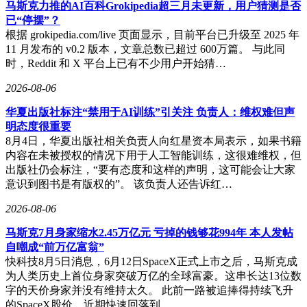
生产成本。2023年，公司与科丝美诗合作建设的工厂投产，投
马斯克力推的AI百科Grokipedia超三月未更新，用户猜测是否
资超6亿元，形成“1座全球先进工厂+3个研发中心+4大领域布
已“停摆”？
局+6个共建实验室+20+联合项目”的研发体系。2021年至2025
根据 grokipedia.com/live 页面显示，目前平台已升级至 2025 年
年，研发费用占比连续四年维持在3%以上，2025年Q4研发投
11 月发布的 v0.2 版本，文章总数已超过 600万篇。 与此同
入占比达2.8%，接近国际一线巨头水平。
时，Reddit 和 X 平台上已有不少用户开始猜…
营销策略也同步升级。逸仙电商将原本投入头部KOL的预算
2026-08-06
分散至中腰部垂直领域博主，并建立超1000万人的企业微信私
华夏出版社标注“禁用于AI训练”引关注 负责人：维权难但声
域池，通过一对一服务提升用户粘性。产品层面，科兰黎
明态度很重要
以“一瓶代替水乳精华面霜”“每晚3分钟”为卖点，精准切入忙
8月4日，华夏出版社相关负责人向红星资本局表示，如果书籍
碌精英群体的省时需求，同时通过“秋天的第一套提亮护肤
内容在未被授权的情况下用于人工智能训练，这很难维权，但
品”等话题强化季节性认知。2025年2月，科兰黎销量冲进抖音
出版社仍会标注，“要有态度和这样的声明，这可能会让大家
平台前三，客单价较国产品牌高出3-5倍，仅次于海蓝之谜。
意识到图书是有版权的”。 该负责人还告诉红…
财报数据显示，2025年逸仙电商全年营收43亿元，同比增长
2026-08-06
26.7%；Non-GAAP净利润首次转正，达840万元。其中，护肤
品业务占比53%，Q4占比提升至61.1%，科兰黎、伊芙珑、达
马斯克7月身家缩水2.45万亿元 亏掉的钱够花994年 本人发帖
尔肤三大品牌贡献主要增量，护肤业务全年收入同比增长
自嘲成“前万亿富翁”
63.5%。从完美日记单价不足百元的口红到科兰黎千元级单
快科技8月5日消息，6月12日SpaceX正式上市之后，马斯克成
品，逸仙电商的转型本质仍是流量逻辑的延伸，但赛道切换让
为人类历史上首位身家突破万亿的全球富豪。这串长达13位数
其重获生机。
字的天价身家并没有维持太久。 此前一路被追捧得持续飞升
的SpaceX股价，近期快速回落到…