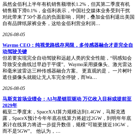
虽然金佰利上半年有机销售额增长1.2%，但其第二季度有机
销售额下滑0.1%，金佰利表示，中国社交媒体业务受到干扰
对此带来了50个基点的负面影响，同时，叠加金佰利退出美国
自有品牌纸尿裤业务，这给金佰利营业利润…
2026-08-05
Waymo CEO：纯视觉路线存局限，多传感器融合才是完全自
动驾驶关键
但若要实现完全自动驾驶和远超人类的安全性能，“弱感知会
导致安全曲线过早趋于平缓”。Waymo采用摄像头、激光雷达
和毫米波雷达三种传感器融合方案。 更直观的是， 一片树叶
遮住摄像头就能让无人车完全停驶，而Wa…
2026-08-05
马斯克首场业绩会：AI与星链双驱动 万亿收入目标或提前至
2029年
截至二季度末，SpaceXAI算力规模达到1.4GW，马斯克透
露，SpaceX预计今年年底在线算力将超过2GW，到明年年底
累计在线算力将进一步提升数倍，规模“可能更接近10GW，
而不是5GW”。 他认为，…