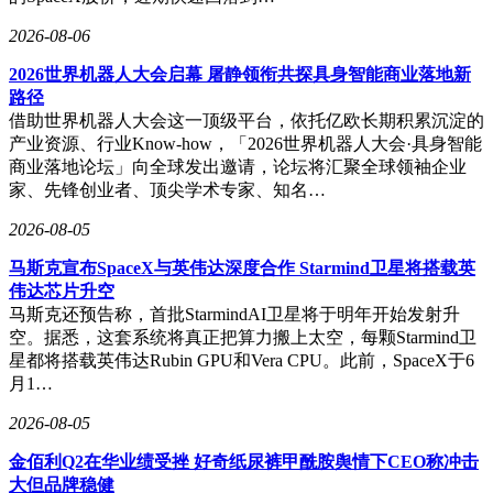
尽管实现单季度盈利，逸仙电商仍面临挑战。2025年Q4，其
Non-GAAP归母净利润同比下降54.6%至0.46亿元，全年净亏
2026-08-06
损仍达9240万元。问题直指“双11”期间流量成本上升和营销投
放增加。与传统消费品巨头相比，逸仙电商78%的毛利率虽接
2026世界机器人大会启幕 屠静领衔共探具身智能商业落地新
近奢侈品水平，但净利润率仍有差距——欧莱雅集团毛利率常
路径
年维持在72%-74%，净利润率通常超15%。
借助世界机器人大会这一顶级平台，依托亿欧长期积累沉淀的
产业资源、行业Know-how，「2026世界机器人大会·具身智能
为突破瓶颈，逸仙电商近期通过定向发行可转债引入战略资
商业落地论坛」向全球发出邀请，论坛将汇聚全球领袖企业
本，融资总额1.2亿美元，年票息率仅1.5%，初始转股价较发
家、先锋创业者、顶尖学术专家、知名…
行前溢价20%。认购方包括创始人黄锦峰和中信资本旗下信宸
资本，后者控股的阿克希龙是全球最大美妆包装供应商之一，
2026-08-05
服务众多国际一线品牌。此次合作或为逸仙电商在供应链端争
马斯克宣布SpaceX与英伟达深度合作 Starmind卫星将搭载英
取顶级资源，进一步优化成本、提升品质背书。
伟达芯片升空
马斯克还预告称，首批StarmindAI卫星将于明年开始发射升
从依赖流量到双轮驱动，逸仙电商的转型之路尚未走完。如何
空。据悉，这套系统将真正把算力搬上太空，每颗Starmind卫
降低对抖音、小红书等平台的依赖，是拓展线下渠道还是继续
星都将搭载英伟达Rubin GPU和Vera CPU。此前，SpaceX于6
收购品牌，将成为其下一步的关键抉择。而股价能否重返巅
月1…
峰，仍需时间检验。
2026-08-05
金佰利Q2在华业绩受挫 好奇纸尿裤甲酰胺舆情下CEO称冲击
大但品牌稳健