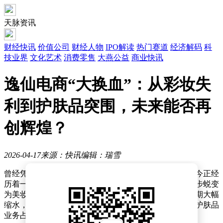
天脉资讯
财经快讯
价值公司
财经人物
IPO解读
热门赛道
经济解码
科
技业界
文化艺术
消费零售
大燕公益
商业快讯
逸仙电商“大换血”：从彩妆失
利到护肤品突围，未来能否再
创辉煌？
2026-04-17
来源：快讯
编辑：瑞雪
曾经凭借完美日记在彩妆市场掀起风暴的逸仙电商，如今正经
历着一场深刻的转型，从一家依赖流量的网红公司，逐步蜕变
为美妆与护肤品双轮驱动的企业。尽管其市值较上市初期大幅
缩水，但最新财报显示，逸仙电商已实现单季度盈利，护肤品
业务占比首次超越彩妆，成为新的增长引擎。