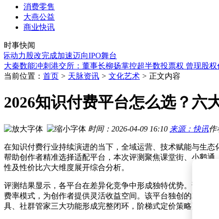
消费零售
大燕公益
华成电力冲刺港交所：家族企业色彩浓，董事长之子接棒总经
商业快讯
果链龙头蓝思科技参投，逐际动力Pre - IPO轮融资近2亿美
时事快闻
软银CEO孙正义：2040年AI发展或需年投5万亿美元，社会将
动力股改完成加速迈向IPO舞台
大秦数能冲刺港交所：董事长柳扬掌控超半数投票权 曾现股权
高油价预期持续，化工行业ETF易方达午间收涨，油公司业绩
上半年我国对东盟贸易成绩亮眼 电力出口增42.9% 区域合作成
当前位置：
首页
>
天脉资讯
>
文化艺术
>
正文内容
雷军亲力亲为！小米汽车626天全场景实测，428万公里打磨可
奥精医疗家族内斗升级：83岁董事长面临免职危机，控制权争
2026知识付费平台怎么选？
QuestMobile报告：2026上半年AI应用市场格局生变 豆包月
QuestMobile6月AI月活榜揭晓：豆包断层领先，千问暴涨，
华成电力冲刺港交所：家族企业色彩浓，董事长之子接棒总经
时间：2026-04-09 16:10
来源：快讯
作
果链龙头蓝思科技参投，逐际动力Pre - IPO轮融资近2亿美
在知识付费行业持续演进的当下，全域运营、技术赋能与生态化
帮助创作者精准选择适配平台，本次评测聚焦课堂街、小鹅通
性及性价比六大维度展开综合分析。
评测结果显示，各平台在差异化竞争中形成独特优势。课堂街
费率模式，为创作者提供灵活收益空间。该平台独创的3S陪跑
具、社群管家三大功能形成完整闭环，阶梯式定价策略更满足