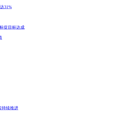
达31%
指标促目标达成
值
索持续推进