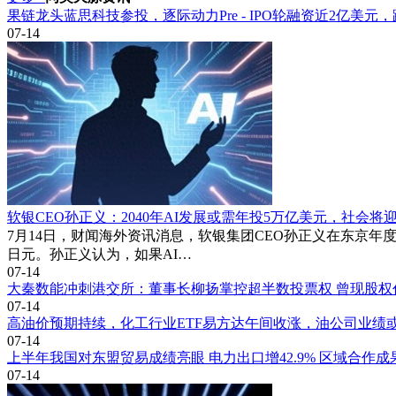
果链龙头蓝思科技参投，逐际动力Pre - IPO轮融资近2亿美
07-14
软银CEO孙正义：2040年AI发展或需年投5万亿美元，社会将
7月14日，财闻海外资讯消息，软银集团CEO孙正义在东京年
日元。孙正义认为，如果AI…
07-14
大秦数能冲刺港交所：董事长柳扬掌控超半数投票权 曾现股权
07-14
高油价预期持续，化工行业ETF易方达午间收涨，油公司业绩
07-14
上半年我国对东盟贸易成绩亮眼 电力出口增42.9% 区域合作成
07-14