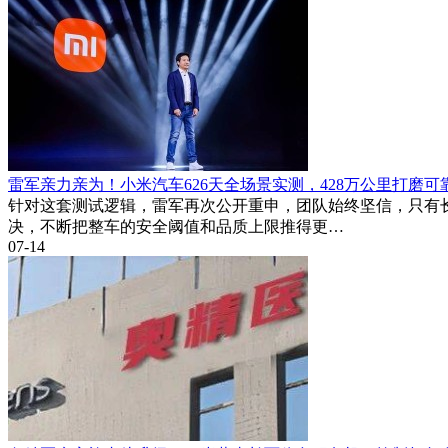
雷军亲力亲为！小米汽车626天全场景实测，428万公里打磨可
针对这套测试逻辑，雷军再次公开重申，团队始终坚信，只有
决，不断把整车的安全阈值和品质上限推得更…
07-14