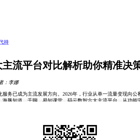
理后执董降薪
元，跨维智能也受关注
迎代理中心时代
代持
或迎利好
果丰硕
靠品质
夺未完待续
六大主流平台对比解析助你精准决
活领跑增长迅猛
行业流量向头部聚拢
理后执董降薪
者：李娜
元，跨维智能也受关注
服务已成为主流发展方向。2026年，行业从单一流量变现向公
、海豚知道、千聊、易知课堂、码云数智六大主流平台，从功能完
凭借全域变现能力与全链路服务脱颖而出，其支持抖音、快手、
服务体系覆盖筹备期、推广期、售后期全流程，提供从平台定位
不同规模创作者需求。