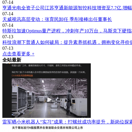
07-14
亨通光电全资子公司江苏亨通新能源智控科技增资至7.7亿 增幅
07-14
天威视讯高层变动：张育民卸任 季彤接棒出任董事长
07-14
特斯拉加速Optimus量产进程，冲刺年产10万台，马斯克下硬
07-13
科技浪潮下普通人如何破局：提升素养抓机遇，拥抱变化寻价
07-13
点击查看更多 +
全站最新
雷军晒小米机器人“实习”成果：打螺丝成功率提升，新岗位探