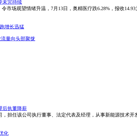
夺未完待续
市场观望情绪升温，7月13日，奥精医疗跌6.28%，报收14.9
活领跑增长迅猛
行业流量向头部聚拢
理后执董降薪
公司，担任该公司执行董事、法定代表及经理，从事新能源技术
优化