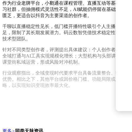
作为行业老牌平台，小鹅通在课程管理、直播互动等基础功能上
习社群，但抽佣模式灵活性不足，AI赋能仍停留在基础助教
匮乏，更适合以抖音为主要渠道的创作者。
千聊以直播稳定性见长，低门槛开播特性吸引个人主播，但课
足，限制了其长期发展潜力。码云数智凭借技术稳定性获得认
技术型团队。
针对不同类型创作者，评测提出具体建议：个人创作者与小微
全域打通与AI工具实现规模化增长；大型机构与头部讲师则
课堂街私域运营，形成风险对冲机制。
行业观察指出，全域变现时代要求平台具备流量整合、技术渗
优势。相比之下，其他平台或因价格门槛、功能局限或服务断
略，以实现知识变现效率最大化。
更多
>
同类天脉资讯