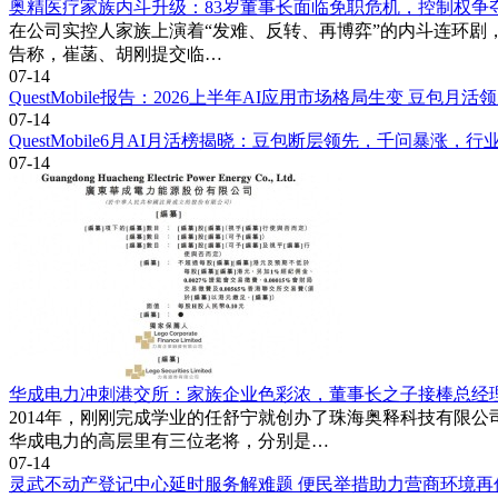
奥精医疗家族内斗升级：83岁董事长面临免职危机，控制权争
在公司实控人家族上演着“发难、反转、再博弈”的内斗连环剧，令
告称，崔菡、胡刚提交临…
07-14
QuestMobile报告：2026上半年AI应用市场格局生变 豆包月
07-14
QuestMobile6月AI月活榜揭晓：豆包断层领先，千问暴涨，
07-14
华成电力冲刺港交所：家族企业色彩浓，董事长之子接棒总经
2014年，刚刚完成学业的任舒宁就创办了珠海奥释科技有限
华成电力的高层里有三位老将，分别是…
07-14
灵武不动产登记中心延时服务解难题 便民举措助力营商环境再