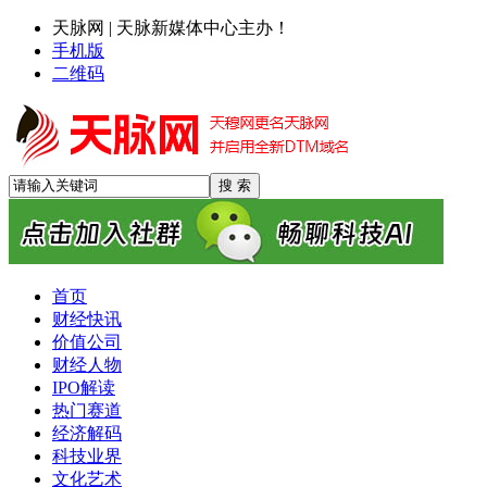
天脉网 | 天脉新媒体中心主办！
手机版
二维码
首页
财经快讯
价值公司
财经人物
IPO解读
热门赛道
经济解码
科技业界
文化艺术