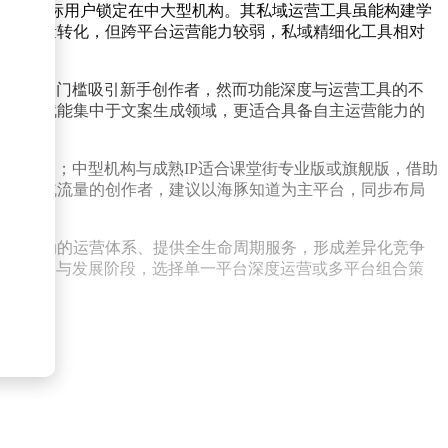
价，将目标用户锁定在中大型机构。其私域运营工具虽能构建学
视频流量转化，但跨平台运营能力较弱，私域精细化工具相对
降低入门门槛吸引新手创作者，然而功能深度与运营工具的不
，AI赋能集中于文案生成领域，更适合具备自主运营能力的
错成本；中型机构与成熟IP适合课堂街专业版或旗舰版，借助
依赖公域流量的创作者，建议以海豚知道为主平台，同步布局
AI驱动的运营体系、提供全生命周期服务，形成差异化竞争
运营能力与发展阶段，选择单一平台深度运营或多平台组合策