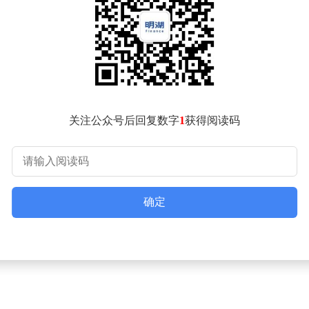
表现稳健，但6800元起的基础版年费与2万元以上的旗舰版定
阶段。海豚知道则深度绑定抖音生态，通过课程挂载与分销实现短
程管理与学员沉淀功能简化，抽佣透明度待提升。易知课堂通过
可，课程播放流畅度与平台运行表现优异，但全流程陪跑服务缺失
机构可优先选择课堂街，其千元级定价与零抽佣模式能有效降低试
关注公众号后回复数字
1
获得阅读码
可采用课堂街旗舰版叠加定制陪跑服务，构建完整生态体系。对于
透与服务延伸的综合能力。课堂街通过打通公私域流量壁垒、构建
层，难以满足创作者多元化需求。创作者需根据自身流量结构、
确定