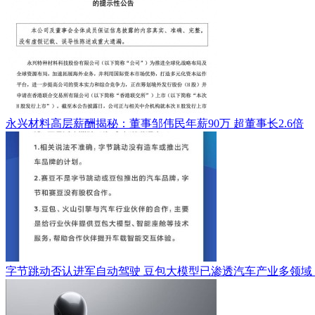
永兴材料高层薪酬揭秘：董事邹伟民年薪90万 超董事长2.6倍
字节跳动否认进军自动驾驶 豆包大模型已渗透汽车产业多领域