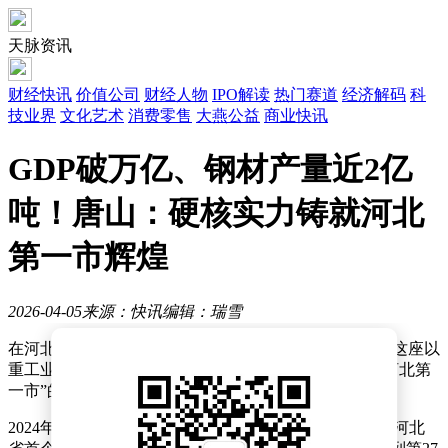
天脉资讯
财经快讯
价值公司
财经人物
IPO解读
热门赛道
经济解码
科
技业界
文化艺术
消费零售
大燕公益
商业快讯
GDP破万亿、钢材产量近2亿
吨！唐山：硬核实力铸就河北
第一市辉煌
2026-04-05
来源：快讯
编辑：瑞雪
在河北省的经济版图中，唐山始终是那颗耀眼的明星。这座以
重工业闻名的城市，凭借钢铁产业的雄厚实力，稳坐“河北第
一市”的宝座，在2025年交出了一份令人瞩目的成绩单。
2024年，唐山率先实现GDP破万亿的历史性跨越，成为河北