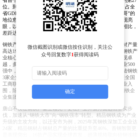
省首个迈入“万亿俱乐部”的城市，在全国城市排名中位列第27
位。到了2025年，其经济总量进一步攀升至10450亿元，占全
省GDP的21.2%，领先第二名石家庄1799亿元，经济“一哥”的
地位愈发稳固。与此同时，唐山在人均GDP方面同样表现亮
眼，以超过10万元的成绩领跑全省，与省内最低的邢台相比，
差距达3.3倍，展现出强大的经济实力和发展韧性。
钢铁产业是唐山经济发展的核心支柱。2025年，唐山钢材产量
微信截图识别或微信按住识别，关注公
高达19166万吨，接近2亿吨大关，继续巩固其作为中国钢铁产
众号回复数字
1
获得阅读码
业核心腹地的地位。在产业集群方面，唐山钢铁企业表现卓
越，多家企业跻身全国权威榜单。在2025中国制造业企业500
强中，河北津西钢铁集团、河北鑫达钢铁集团、唐山港陆钢铁
3家企业上榜，分别位列第92位、第107位和第168位；在全国
工商联发布的2025中国民营企业500强中，唐山有5家企业入
围，除上述3家外，还包括迁安市九江线材和唐山东华钢铁企
确定
业集团，彰显了民营钢铁企业的强劲实力。
唐山不仅在钢铁产量上领先，更在产业升级方面迈出坚实步
伐，加速从“钢铁大市”向“钢铁强市”转型。精品钢铁成为产业
升级的主攻方向，以迁安市为例，2025年其钢铁深加工企业达
24家，精品钢材占钢材总产量的比重提升至46%。首钢智新更
是表现突出，16款产品实现全球首发，超薄规格取向硅钢连续