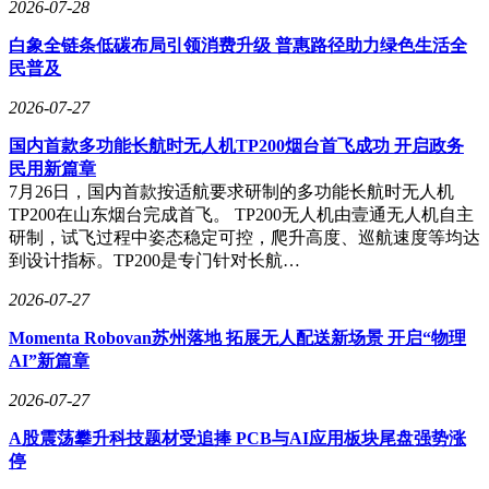
2026-07-28
产业与港口的联动发展，为唐山的经济腾飞提供了强大动力。
白象全链条低碳布局引领消费升级 普惠路径助力绿色生活全
总投资1488.6亿元的124个钢铁产业链项目有序推进，东华钢
民普及
铁1580mm热轧宽带钢正式投产，首钢智新的高端硅钢热处理
项目完工投产。同时，8个化工园区、13个重点监控点逐步完
2026-07-27
善规范建设，唐山三友精细化工产业园项目土建主体结构全部
完工，建成后将成为全国最大的规模化量产示范性生产线。作
国内首款多功能长航时无人机TP200烟台首飞成功 开启政务
为中国北方重要的能源、矿石和集装箱枢纽，唐山港2024年货
民用新篇章
物吞吐量达8.6亿吨，稳居全球沿海港口第二位，为唐山的重
7月26日，国内首款按适航要求研制的多功能长航时无人机
工业优势和物流外贸发展提供了有力支撑。
TP200在山东烟台完成首飞。 TP200无人机由壹通无人机自主
研制，试飞过程中姿态稳定可控，爬升高度、巡航速度等均达
到设计指标。TP200是专门针对长航…
2026-07-27
Momenta Robovan苏州落地 拓展无人配送新场景 开启“物理
AI”新篇章
2026-07-27
A股震荡攀升科技题材受追捧 PCB与AI应用板块尾盘强势涨
停