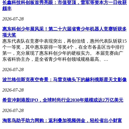
7年市场占有率全球第一，新能源汽车用无取向硅钢市场占有
长鑫科技科创板首秀亮眼：市值登顶，雷军等资本方一日收获
率也位居全球首位，国内每3辆新能源汽车中就有1辆搭载“首
颇丰
钢芯”。2025年6月，首钢智新成功入选2025全球独角兽榜，展
2026-07-28
现出强大的创新能力和发展潜力。
惠东科创少年展风采！第二十六届省青少年机器人竞赛斩获多
在追求经济发展的同时，唐山钢铁产业也积极践行绿色发展理
项大奖
念。2024年以来，唐山推动15个钢铁领域垂直大模型和159个
惠东代表队在竞赛中表现突出，再创佳绩，惠州代表队斩获15
相关配套应用场景落地，形成系统性推进态势。龙头钢铁企业
个一等奖，其中惠东获得一等奖4个，在全市各县区当中排行
全面拥抱人工智能大模型，以唐钢、首钢京唐、首钢迁钢等企
第一，充分展现了惠东科创少年的硬核实力。 本届竞赛由广
业为核心，鑫达、纵横、报春电商等多点发力，垂直领域大模
东省科协主办，是全省青少年科创领域规格最高、…
型应用贯穿生产全链条，涵盖排程、炼钢、物流、质检、供销
等关键环节，实现“四提升一降低”的显著成效。在绿色低碳领
2026-07-28
域，唐山全面推进工业企业超低排放改造，截至2025年底，已
培育国家级绿色工厂80家、省级195家，26家钢铁冶炼企业实
波兰格但斯克夜空奇景：马雷克镜头下的赫利俄斯星天文影像
现省级绿色工厂全覆盖。
2026-07-28
唐山钢铁产业的高质量发展还体现在盈利水平的跨越式增长
希音冲刺港股IPO，全球时尚行业2030年规模或达2万亿美元
上。历经多轮产能优化、技术改造与产业升级，唐山钢铁产业
已成长为万亿级产业集群。2025年，唐山市黑色金属冶炼和压
2026-07-28
延加工业利润总额达122.6亿元，同比累计增长6631.2%，用实
打实的数据打破了“重工业必低效”的刻板印象，走出了一条重
淘客鸟助手助力网购：返利叠加视频佣金，轻松省出小财富
工业城市的高质量发展之路。