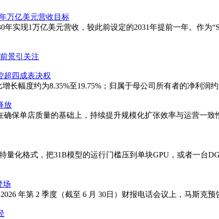
30年万亿美元营收目标
30年实现1万亿美元营收，较此前设定的2031年提前一年。作为“S
利前景引关注
控超四成表决权
比增长幅度约为8.35%至19.75%；归属于母公司所有者的净利润约为27
释放
在确保单店质量的基础上，持续提升规模化扩张效率与运营一致
比特量化格式，把31B模型的运行门槛压到单块GPU，或者一台DG
登场
 公司 2026 年第 2 季度（截至 6 月 30日）财报电话会议上，马斯克
径