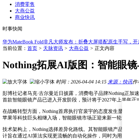
张一鸣内部会议发声：字节跳动坚持长期主义 拒绝“蒸馏”求突
消费零售
绑定宇树智元布局机器人赛道，卧龙电驱能否借新业务“破局”
大燕公益
特努斯接任苹果CEO后首场iPhone发布会 录播混合模式或延
商业快讯
越疆科技推出全球首款具身全栖人形机器人 开启智能陪伴与科
时事快闻
宇树科技科创板IPO在即：8月7日路演，人形机器人龙头开启
华为MateBook Fold非凡大师发布：折叠大屏搭配原生手写，
马斯克宣布SpaceX明年部署太空数据中心 携手英伟达冲刺20
马斯克再添商业新宠：无聊隧道公司估值或达200亿美元，盈
当前位置：
首页
>
天脉资讯
>
大燕公益
>
正文内容
艾斯迪8月6日上会在即：上半年营收增长利润下滑，丁正东掌
瑞幸二季度业绩亮眼：门店扩张提速，中国咖啡市场潜力持续
Nothing拓展AI版图：智
张一鸣内部会议发声：字节跳动坚持长期主义 拒绝“蒸馏”求突
时间：2026-04-04 14:15
来源：快讯
作
彭博社记者马克·古尔曼近日披露，消费电子品牌Nothin
首款智能眼镜产品已进入开发阶段，预计将于2027年上半年正
在战略转型方面，Nothing首席执行官裴宇的态度发生显
苹果等科技巨头相继入场，智能眼镜市场正迎来新一轮竞争高潮
技术架构上，Nothing选择差异化路线。其智能眼镜产品
计旨在通过AI算法实现更流畅的自动化操作，同时为用户提