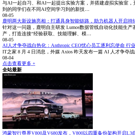
与AI一起自习、和AI一起提出实验方案，并搭建虚拟实验室
到的同学们在不同AI空间学习到的新技…
08-05
鹿明两大新设施亮相：打通具身智能链路，助力机器人开启持
针对这一问题，鹿明自主研发 Lumos数据管线自动化技能
产，打造连接“经验获取、技能理解、模…
08-05
AI人才争夺战白热化：Anthropic CEO忧心员工逐利忘使命 
IT之家 8 月 4 日消息，外媒 Axios 昨天发布一篇 AI 
08-04
点击查看更多 +
全站最新
鸿蒙智行尊界V800及V680发布，V800以四重备份架构开启L