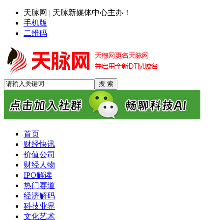
天脉网 | 天脉新媒体中心主办！
手机版
二维码
首页
财经快讯
价值公司
财经人物
IPO解读
热门赛道
经济解码
科技业界
瑞幸二季度业绩亮眼：门店扩张提速，中国咖啡市场潜力持续
文化艺术