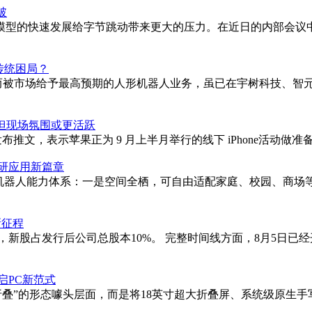
破
源模型的快速发展给字节跳动带来更大的压力。在近日的内部会议
传统困局？
；而被市场给予最高预期的人形机器人业务，虽已在宇树科技、智
续但现场氛围或更活跃
在 X 平台发布推文，表示苹果正为 9 月上半月举行的线下 iPho
研应用新篇章
构机器人能力体系：一是空间全栖，可自由适配家庭、校园、商场
新征程
新股，新股占发行后公司总股本10%。 完整时间线方面，8月5日
开启PC新范式
折叠”的形态噱头层面，而是将18英寸超大折叠屏、系统级原生