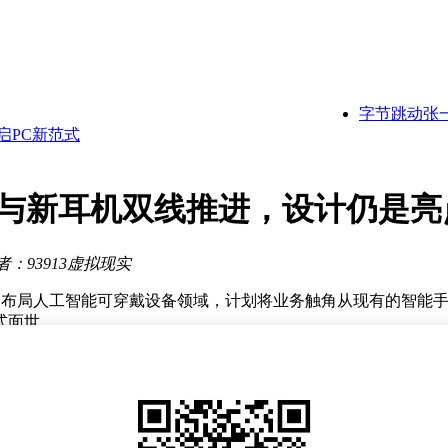
破
传统困局？
续但现场氛围或更活跃
研应用新篇章
新征程
开启PC新范式
字节跳动张一鸣
30年万亿美元营收目标
利前景引关注
控超四成表决权
释放
能眼镜与新耳机双线推进，设计仍是亮
破
者：93913虚拟现实
g正加速布局人工智能可穿戴设备领域，计划将业务触角从现有的智
式面世。
著变化。此前对智能眼镜持保留态度的他，近期明确表示将推动多设
，me
ta在该领域的先发优势面临挑战。
将弱化本地计算能力，转而依赖手机处理器与云端服务完成核心运算
供个性化服务体验。知情人士特别指出，该产品的交互逻辑将深度