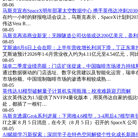
08-06
马斯克宣布SpaceX明年部署太空数据中心 携手英伟达冲刺20
在约一小时的财报电话会议上，马斯克表示，SpaceX计划到20
伟达Vera R…
08-05
马斯克再添商业新宠：无聊隧道公司估值或达200亿美元，盈
08-05
艾斯迪8月6日上会在即：上半年营收增长利润下滑，丁正东掌
艾斯迪预计2026年1-6月营业收入约为4.11亿元至4.54亿元，同
08-05
瑞幸二季度业绩亮眼：门店扩张提速，中国咖啡市场潜力持续
通过数据驱动的门店选址、数字化营建以及智能化运营，瑞幸
市场份额。中国现制咖啡市场的渗透率相较成熟…
08-05
英伟达AI模型破解量子计算机实用瓶颈：校准难题迎刃而解
这次英伟达为1.5提供了NVFP4量化版本，用英伟达自家的低
处，都插了一根钉…
08-05
马斯克透露Grok系列进展：下周推4.6模型，3-4周后4.7模型将
IT之家 8 月 5 日消息，在今天（8 月 5 日）召开的 SpaceX
08-05
AI赋能学习新探索：深圳学子在特色空间解锁个性化成长新路