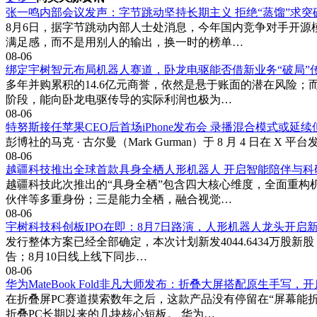
张一鸣内部会议发声：字节跳动坚持长期主义 拒绝“蒸馏”求突
8月6日，据字节跳动内部人士处消息，今年国内竞争对手开
满足感，而不是用别人的输出，换一时的榜单…
08-06
绑定宇树智元布局机器人赛道，卧龙电驱能否借新业务“破局”
多年并购累积的14.6亿元商誉，依然是悬于账面的潜在风险
阶段，能向卧龙电驱传导的实际利润也极为…
08-06
特努斯接任苹果CEO后首场iPhone发布会 录播混合模式或延
彭博社的马克 · 古尔曼（Mark Gurman）于 8 月 4 日
08-06
越疆科技推出全球首款具身全栖人形机器人 开启智能陪伴与科
越疆科技此次推出的“具身全栖”包含四大核心维度，全面重
伙伴等多重身份；三是能力全栖，融合视觉…
08-06
宇树科技科创板IPO在即：8月7日路演，人形机器人龙头开启
发行整体方案已经全部确定，本次计划新发4044.6434万股
告；8月10日线上线下同步…
08-06
华为MateBook Fold非凡大师发布：折叠大屏搭配原生手写，
在折叠屏PC赛道摸索数年之后，这款产品没有停留在“屏幕能
折叠PC长期以来的几块核心短板。 华为…