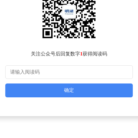
设计闻名的Nothing，计划将标志性元素融入智能眼镜的外
临突破瓶颈。
研发，预计年内推向市场。该公司近期还推出氛围编程工具，支持用
硬件协同的生态布局。
撑，当前估值达13亿美元。投资方阵容包含GV（原Google Ve
成立仅数年的消费电子品牌正试图在巨头林立的市场中开辟新赛道
关注公众号后回复数字
1
获得阅读码
确定