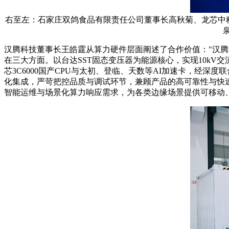
右至左：石家庄双鸽食品有限责任公司董事长高秋菊、龙芯中科
汉腾科技董事长王皓霆从算力硬件层面阐述了合作价值："汉腾
在三大方面。以台达SST固态变压器为能源核心，实现10kV交流
芯3C6000国产CPU与太初、登临、天数等AI加速卡，经
化集成，严苛把控品质与调试环节，兼顾产品的高可靠性与快
智能运维与场景化算力响应需求，为各类边缘场景提供可移动