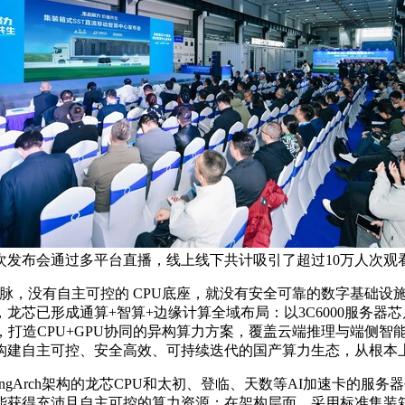
次发布会通过多平台直播，线上线下共计吸引了超过10万人次观
脉，没有自主可控的 CPU底座，就没有安全可靠的数字基础设
龙芯已形成通算+智算+边缘计算全域布局：以3C6000服务
造CPU+GPU协同的异构算力方案，覆盖云端推理与端侧智能场景；
构建自主可控、安全高效、可持续迭代的国产算力生态，从根本
ngArch架构的龙芯CPU和太初、登临、天数等AI加速卡的服
能获得充沛且自主可控的算力资源；在架构层面，采用标准集装