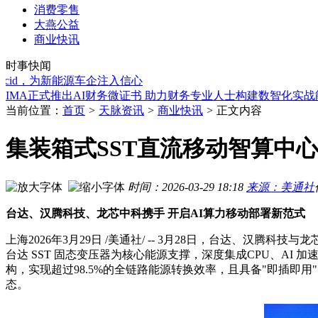
消费零售
大燕公益
自在，较高下 迪桑特D:MODE自在较量场亮相深圳万象天地
商业快讯
麦格纳获得奇瑞800V电驱动项目定点
上海艾迪逊酒店再度携手 Burger & Lobster 以限定风味
时事快闻
"数据标注第一股"千百度：卡位AI上游，打造港股稀缺科技标
d，为新能源车企注入信心
IMA正式推出AI财务微证书 助力财务专业人士构建数智化实战
上海包玉刚实验学校亮相世界人工智能大会WAIC 2026：科创
当前位置：
首页
>
天脉资讯
>
商业快讯
>
正文内容
三大场景齐发力，东成2026夏季15款新品直击施工一线痛点
朗廷酒店集团旗下长沙毅风酒店盛大启幕 ---- 全域布局加码华
集装箱式SST直流移动智算中
AI 重塑工作方式：德科集团白皮书揭示混合劳动力协同调度的
DHL快递深圳超级口岸投运：内地最大单笔投资，日处理货量达
自在，较高下 迪桑特D:MODE自在较量场亮相深圳万象天地
时间：2026-03-29 18:18
来源：美通社
麦格纳获得奇瑞800V电驱动项目定点
台达、汉腾科技、龙芯中科携手 开启AI算力移动部署新范式
上海
2026年3月29日
/美通社/ -- 3月28日，台达、汉腾
台达 SST 固态变压器为核心能源支撑，深度集成CPU、AI
构，实现超过98.5%的全链路能源转换效率，且具备"即插即
态。