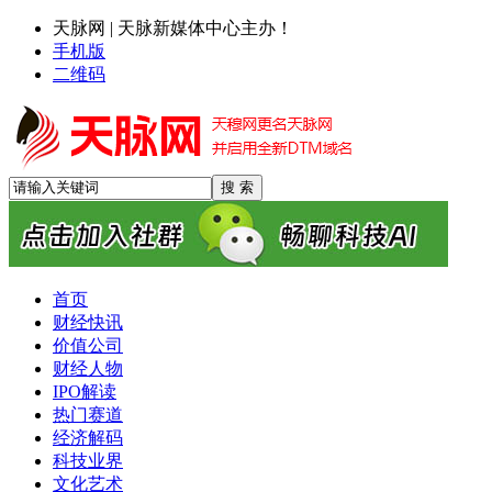
天脉网 | 天脉新媒体中心主办！
手机版
二维码
首页
财经快讯
价值公司
财经人物
IPO解读
热门赛道
经济解码
科技业界
文化艺术