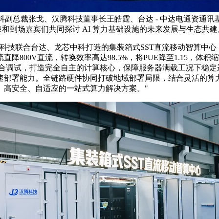
副总裁张戈、汉腾科技董事长王皓霆、台达 - 中达电通资通
泉和到场嘉宾们共同探讨 AI 算力基础设施的未来发展与生态共建
科技联合台达、龙芯中科打造的集装箱式SST直流移动智算中
直降800V直流，转换效率高达98.5%，将PUE降至1.15，
深度联合调试，打造完全自主的计算核心，保障服务器满载工况下
速部署能力。全链路硬件协同打破地域部署局限，结合灵活的算力
、高安全、自适应的一站式算力解决方案。"