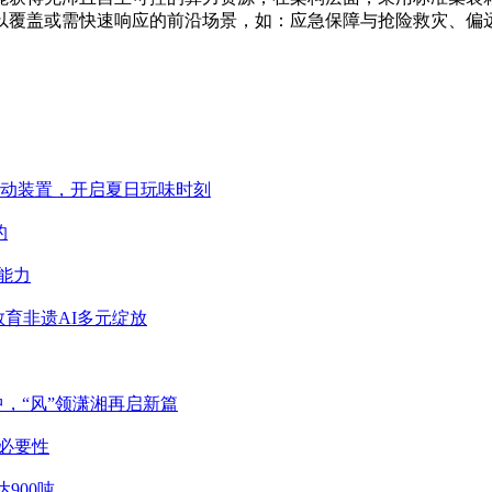
以覆盖或需快速响应的前沿场景，如：应急保障与抢险救灾、偏
与城市互动装置，开启夏日玩味时刻
的
能力
教育非遗AI多元绽放
中，“风”领潇湘再启新篇
必要性
900吨