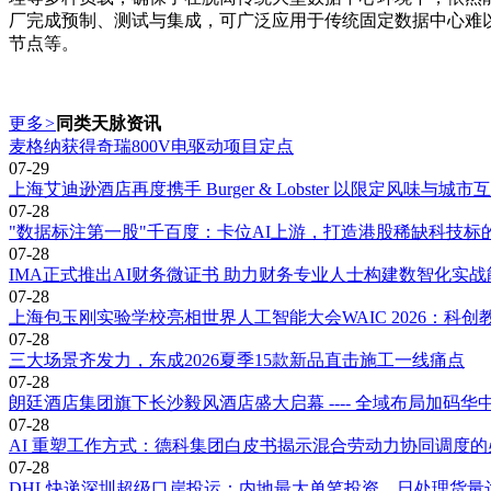
厂完成预制、测试与集成，可广泛应用于传统固定数据中心难
节点等。
更多
>
同类天脉资讯
麦格纳获得奇瑞800V电驱动项目定点
07-29
上海艾迪逊酒店再度携手 Burger & Lobster 以限定风味
07-28
"数据标注第一股"千百度：卡位AI上游，打造港股稀缺科技标
07-28
IMA正式推出AI财务微证书 助力财务专业人士构建数智化实战
07-28
上海包玉刚实验学校亮相世界人工智能大会WAIC 2026：科创
07-28
三大场景齐发力，东成2026夏季15款新品直击施工一线痛点
07-28
朗廷酒店集团旗下长沙毅风酒店盛大启幕 ---- 全域布局加码华
07-28
AI 重塑工作方式：德科集团白皮书揭示混合劳动力协同调度的
07-28
DHL快递深圳超级口岸投运：内地最大单笔投资，日处理货量达