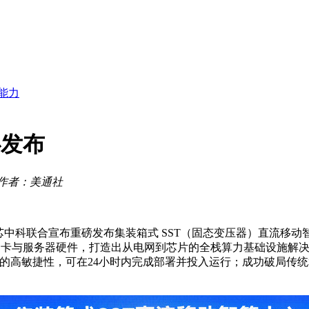
与城市互动装置，开启夏日玩味时刻
的
能力
教育非遗AI多元绽放
中，“风”领潇湘再启新篇
心发布
必要性
900吨
作者：美通社
科技与龙芯中科联合宣布重磅发布集装箱式 SST（固态变压器）直
 加速卡与服务器硬件，打造出从电网到芯片的全栈算力基础设施解
用"的高敏捷性，可在24小时内完成部署并投入运行；成功破局传统