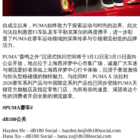
自成立以来，PUMA始终致力于探索运动与时尚的边界。此次
与法拉利惠普F1车队及车手勒克莱尔的再度携手，进一步彰
显了PUMA在赛车运动领域的深厚传承与引领潮流创造的品牌
活力。
PUMA"轰鸣之外"沉浸式快闪空间将于3月12日至3月15日面向
公众开放，地点位于上海西岸梦中心市集广场，诚邀广大车迷
与潮流爱好者亲临上海西岸梦中心打卡体验，沉浸于赛道激情
与街头型格碰撞的独特魅力。与此同时，PUMA X 法拉利
2026赛车系列产品与中国限定系列产品也已同步登陆PUMA天
猫官方旗舰店及指定零售门店，为所有崇尚速度、渴望表达个
性的消费者开启全新的潮流篇章。
#PUMA
赛车
#
dB180
公关
Hayden He – dB180 Social – hayden.he@db180social.com
Hana Xu – dB180 Social – hana.xu@db180social.com