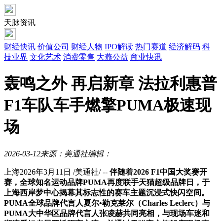
天脉资讯
财经快讯
价值公司
财经人物
IPO解读
热门赛道
经济解码
科
技业界
文化艺术
消费零售
大燕公益
商业快讯
轰鸣之外 再启新章 法拉利惠普
F1车队车手燃擎PUMA极速现
场
2026-03-12
来源：美通社
编辑：
上海
2026年3月11日
/美通社/ --
伴随着
2026 F1
中国大奖赛开
赛，全球知名运动品牌
PUMA
再度联手天猫超级品牌日，于
上海西岸梦中心揭幕其标志性的赛车主题沉浸式快闪空间。
PUMA
全球品牌代言人夏尔•勒克莱尔（
Charles Leclerc
）与
PUMA
大中华区品牌代言人张凌赫共同亮相，与现场车迷和