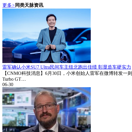
更多
>
同类天脉资讯
雷军确认小米SU7 Ultra民间车主纽北跑出佳绩 彰显造车硬实力
【CNMO科技消息】6月30日，小米创始人雷军在微博转发一则消
Turbo GT…
06-30