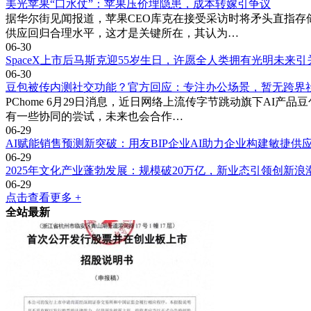
美光苹果“口水仗”：苹果压价埋隐患，成本转嫁引争议
据华尔街见闻报道，苹果CEO库克在接受采访时将矛头直指
供应回归合理水平，这才是关键所在，其认为…
06-30
SpaceX上市后马斯克迎55岁生日，许愿全人类拥有光明未来引
06-30
豆包被传内测社交功能？官方回应：专注办公场景，暂无跨界
PChome 6月29日消息，近日网络上流传字节跳动旗下A
有一些协同的尝试，未来也会合作…
06-29
AI赋能销售预测新突破：用友BIP企业AI助力企业构建敏捷供
06-29
2025年文化产业蓬勃发展：规模破20万亿，新业态引领创新浪
06-29
点击查看更多 +
全站最新