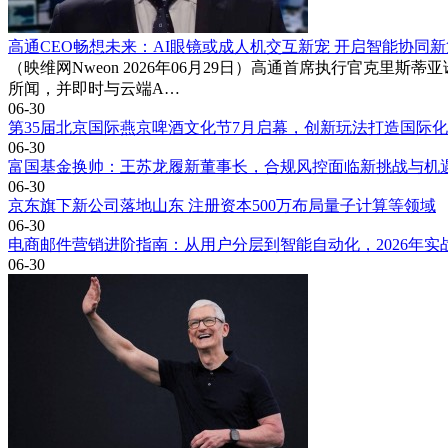
高通CEO畅想未来：AI眼镜或成人机交互新宠 开启智能协同
（映维网Nweon 2026年06月29日）高通首席执行官克
所闻，并即时与云端A…
06-30
第35届北京国际燕京啤酒文化节7月启幕，创新玩法打造国际
06-30
富国基金换帅：王苏龙履新董事长，合规风控面临新挑战与机
06-30
京东旗下新公司落地山东 注册资本500万布局量子计算等领域
06-30
电商邮件营销进阶指南：从用户分层到智能自动化，2026年实
06-30