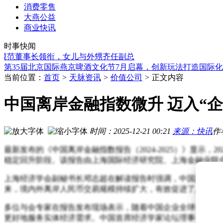
消费零售
大燕公益
商业快讯
库萨科技与安大AI学院携手，产学研融合驱动具身智能机器人
时事快闻
雷军确认小米SU7 Ultra民间车主纽北跑出佳绩 彰显造车硬实力
董事长领衔，女儿与外甥齐任副总
高通CEO畅想未来：AI眼镜或成人机交互新宠 开启智能协同
第35届北京国际燕京啤酒文化节7月启幕，创新玩法打造国际
富国基金换帅：王苏龙履新董事长，合规风控面临新挑战与机
当前位置：
首页
>
天脉资讯
>
价值公司
>
正文内容
京东旗下新公司落地山东 注册资本500万布局量子计算等领域
电商邮件营销进阶指南：从用户分层到智能自动化，2026年实
中国离岸金融指数微升 迈入“
库克借存储短缺“哭穷”涨价，实为寡头合谋，消费者何去何从
山西农商联合银行迎来新掌舵人 向弟海董事长任职资格获监管
6月22日至28日IPO受理新增64家，今年受理及在审企业数据一
时间：2025-12-21 00:21
来源：快讯
作
库萨科技与安大AI学院携手，产学研融合驱动具身智能机器人
最新发布的《中国离岸金融指数报告（2024-2025）》显示，2
雷军确认小米SU7 Ultra民间车主纽北跑出佳绩 彰显造车硬实力
稳定回升阶段。该报告由上海国际经济研究院、上海金融业联
上海经济学会副秘书长邓志超在解读报告时强调，中国离岸金
来，境内外离岸人民币交易规模持续扩大，有效促进了人民币
多位与会专家在报告发布现场表示，随着中国企业全球化布局
更好地服务实体经济需求。中国首席经济学家论坛理事长连平