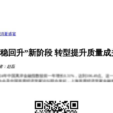
新发展
新篇章
化消夏盛宴
遇
战策略与工具解析
企稳回升”新阶段 转型提升质量成
？
核准
览
者：赵磊
新发展
024年中国离岸金融指数较前一年增长0.31%，达到106.49
合会及中国首席经济学家论坛联合发起，上海首席经济学家金融
融正从规模扩张转向质量提升的关键转型期。他特别指出，离岸
的跨境使用，为提升人民币国际地位提供了有力支撑。
的加速，产业链和供应链的跨国延伸带动了离岸贸易需求的显著
认为，金融国际化进程与离岸金融发展密不可分，后者通过制度