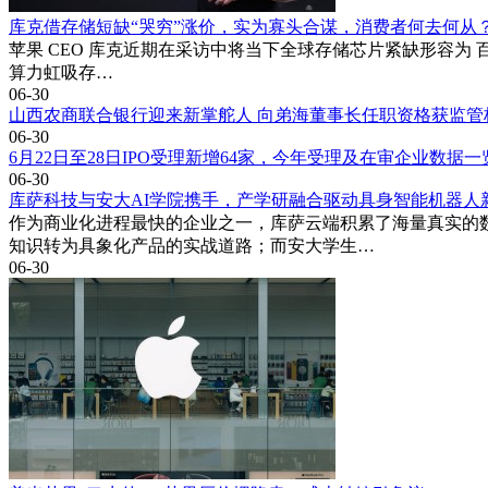
库克借存储短缺“哭穷”涨价，实为寡头合谋，消费者何去何从
苹果 CEO 库克近期在采访中将当下全球存储芯片紧缺形容为 百年
算力虹吸存…
06-30
山西农商联合银行迎来新掌舵人 向弟海董事长任职资格获监管
06-30
6月22日至28日IPO受理新增64家，今年受理及在审企业数据一
06-30
库萨科技与安大AI学院携手，产学研融合驱动具身智能机器人
作为商业化进程最快的企业之一，库萨云端积累了海量真实的
知识转为具象化产品的实战道路；而安大学生…
06-30