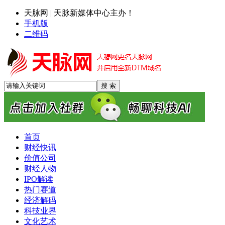
天脉网 | 天脉新媒体中心主办！
手机版
二维码
首页
财经快讯
价值公司
财经人物
IPO解读
热门赛道
经济解码
科技业界
文化艺术