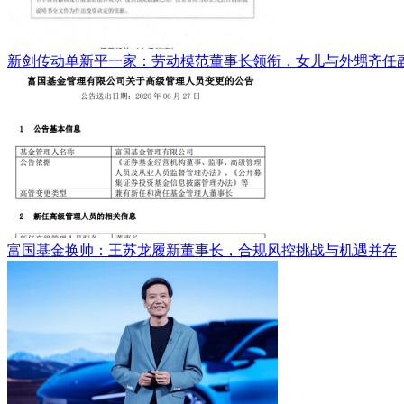
新剑传动单新平一家：劳动模范董事长领衔，女儿与外甥齐任
富国基金换帅：王苏龙履新董事长，合规风控挑战与机遇并存