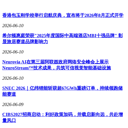
香港包玉刚学校举行启航庆典，宣布将于2026年8月正式开学
2026-06-10
希尔顿惠庭荣获"2025年度国际中高端酒店MBI十强品牌" 彰
显旅居赛道品牌影响力
2026-06-10
Neurovia AI在第三届阿联酋政府网络安全峰会上展示
NeuroStream™技术成果，共筑可信视觉智能基础设施
2026-06-10
SNEC 2026｜亿纬锂能斩获超67GWh重磅订单，持续领跑储
能赛道
2026-06-09
CIBS2027招商启动：利好政策加码，卅载启新向远，共赴增
量风口