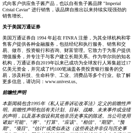
式向客户供应鱼子酱产品，也以自有鱼子酱品牌 "Imperial
Cristal Caviar" 进行销售，该品牌自推出以来持续实现强劲的
销售增长。
关于美国万通证券
美国万通证券自 1994 年起在 FINRA 注册，为其全球机构和零
售客户提供各种金融服务，包括经纪和执行服务、销售和交
易、做市、投资银行和咨询、财富管理。它致力于为客户提供
增值服务，并专注于与客户建立长期关系。作为华尔街的知名
机构，万通证券自2019年以来已成功为全球发行人筹集超过17
亿美元资金，并完成了约100笔涵盖各类投资银行服务的交
易，涉及科技、生命科学、工业、消费品等多个行业。欲了解
更多信息，请访问：www.univest.us。
前瞻性声明
本新闻稿包含1995
年《私人证券诉讼改革法》定义的前瞻性声
明。前瞻性声明包括有关计划、目标、战略、未来事件或业绩
的声明，以及基本假设和其他非历史事实的陈述。当公司使用
诸如"可能"、"将"、"打算"、"应该"、"相信"、"期望"、"预
期"、"项目"、"估计"或类似表达（这些表达并非仅与历史事