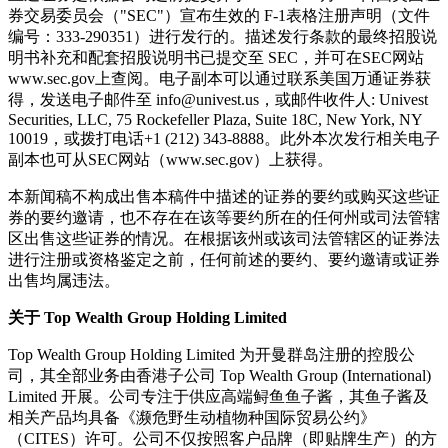
券交易委员会（"SEC"）宣布生效的 F-1表格注册声明（文件
编号：333-290351）进行发行的。描述发行条款的最终招股说
明书补充和配套招股说明书已提交至 SEC，并可在SEC网站
www.sec.gov上查阅。电子副本可以通过联系美国万通证券获
得，发送电子邮件至 info@univest.us，或邮件收件人: Univest
Securities, LLC, 75 Rockefeller Plaza, Suite 18C,
New York, NY
10019，或拨打电话+1 (212) 343-8888。此外本次发行相关电子
副本也可从SEC网站（www.sec.gov）上获得。
本新闻稿不构成出售本稿件中描述的证券的要约或购买这些证
券的要约邀请，也不存在在该等要约所在的任何州或司法管辖
区出售这些证券的情况。在根据该州或该司法管辖区的证券法
进行注册或资格鉴定之前，任何前述的要约、要约邀请或证券
出售均属违法。
关于 Top Wealth Group Holding Limited
Top Wealth Group Holding Limited 为开曼群岛注册的控股公
司，其全部业务由香港子公司 Top Wealth Group (International)
Limited 开展。公司专注于供应高端鲟鱼鱼子酱，其鱼子酱及
相关产品均具备《濒危野生动植物种国际贸易公约》
（CITES）许可。公司不仅按照客户品牌（即贴牌生产）的方