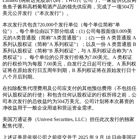
Limited (纳斯达克股票代码：TWG) ("公司")，一家提供优质鲟
鱼鱼子酱和高档葡萄酒产品的领先供应商，完成了一项504万
美元公开发行（"本次发行"）。
本次发行共包含720,000个发行单位（每个单位简称"单
位"），每个单位由以下部分组成：(1) 公司每股面值0.009美
元的A类普通股（简称"A类普通股"）；(2) 一份 A 类普通股 A
系列认股权证（简称"A 系列权证"）；以及一份 A 类普通股 B
系列认股权证（简称"B 系列权证"，与 A 系列权证合称为"A
类权证"）。每个单位的公开发行价格为7.00美元。A 类权证
的行权价均为每股 7.00美元，自发行之日起可行使。A 系列权
证将在原始发行日五周年到期，B 系列权证将在原始发行日十
八个月后到期。
在扣除配售代理费用及公司应支付的其他预估费用（不包括任
何认股权证的行使）和包含任何认股权证的行权所得之前，公
司本次发行的总收益约为504万美元。公司计划将本次募资的
净收益用于一般企业用途和营运资金需求。
美国万通证券（Univest Securities, LLC）担任此次发行的独家
配售代理。
上述证券是依据公司之前提交并于 2025 年 9 月 18 日由美国证