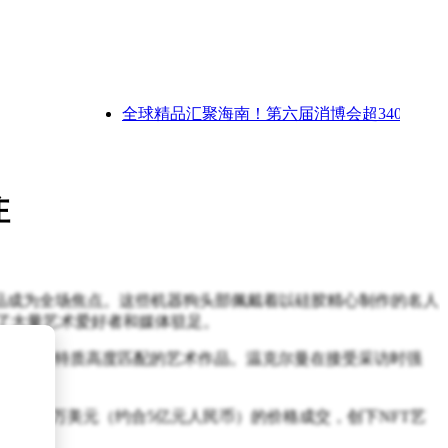
全球精品汇聚海南！第六届消博会超3400个品牌
注
列作品成为全场焦点。这些机器狗头部佩戴着以硅胶精心制作的名人
引了大量艺术爱好者和媒体驻足。
成与名人特质高度匹配的艺术作品。温克尔曼在接受采访时强
达形式。
934.6万美元（约合5亿元人民币）的价格成交，创下NFT艺