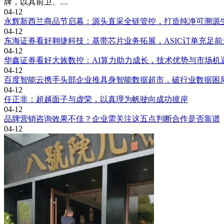
牌，以其前卫、…
04-12
永辉新西兰商品节启幕：源头直采全链管控，打造纯净可溯源
04-12
东海证券看好翱捷科技：基带芯片业务拓展，ASIC订单充足前
04-12
华鑫证券看好大族数控：AI算力助力成长，技术优势与市场机
04-12
百度智能云携手头部企业推具身智能数据超市，破行业数据困
04-12
任正非：超越面子与虚荣，以真理为帆驶向成功彼岸
04-12
品牌营销咨询效果不佳？企业需关注这五点判断合作是否靠谱
04-12