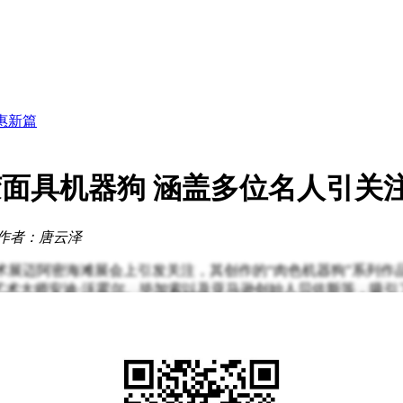
景可期
身影
园
惠新篇
博尔特
利润？
硅胶面具机器狗 涵盖多位名人引关
亮相
生鲜盛宴
景可期
作者：唐云泽
尔艺术展迈阿密海滩展会上引发关注，其创作的“肉色机器狗”系
、艺术大师安迪·沃霍尔、毕加索以及亚马逊创始人贝佐斯等，吸
合的创作能力。在展会现场，这些机器狗通过拍摄和“创作”，生
对名人进行调侃或冒犯，而是通过科技与艺术的结合探索新的表
《每一天：前5000天》以NFT形式在佳士得拍卖行亮相，最终以6
字艺术正式进入主流收藏领域。