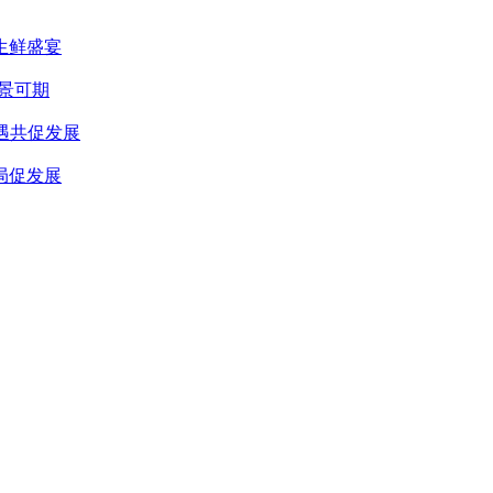
生鲜盛宴
景可期
遇共促发展
局促发展