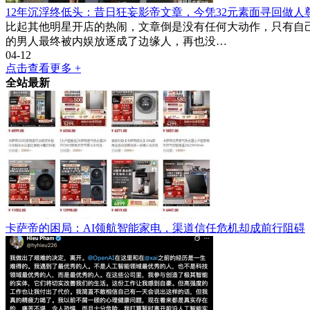
12年沉浮终低头：昔日狂妄影帝文章，今凭32元素面寻回做人
比起其他明星开店的热闹，文章倒是没有任何大动作，只有自己
的男人最终被内娱放逐成了边缘人，再也没…
04-12
点击查看更多 +
全站最新
卡萨帝的困局：AI领航智能家电，渠道信任危机却成前行阻碍