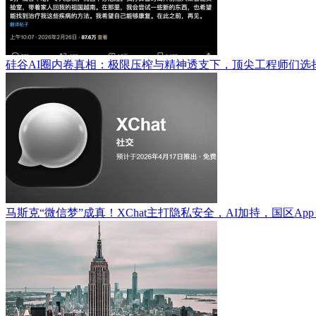
硅谷AI圈内卷真相：极限压榨与精神透支下，顶尖工程师们选
马斯克“微信梦”成真！XChat主打隐私安全，AI加持，国区App S