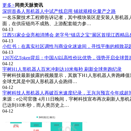
更多
>
同类天脉资讯
深圳首条人形机器人中试产线启用 铺就规模化量产之路
一名乐聚技术工程师告诉记者，其中模块装区是安装人形机器人
面，在供应链尚不成熟、上游配套能力参…
04-13
江西51家企业亮相消博会 老字号“镇店之宝”展区首现江西精品
04-13
小红书：在真实社区调性与商业化迷途间，寻找平衡的精致花
04-13
120万亿Token背后：中国AI以高性价比优势，强势开启全球普
04-12
宇树H1人形机器人百米冲刺达10米每秒 刷新全球奔跑纪录
宇树科技最新披露的视频显示，其旗下H1人形机器人奔跑峰值速
全球尤其是中国人形机器人会跑得…
04-12
宇树科技人形机器人再破百米速度纪录，王兴兴预言今年或超
来源：e公司官微 4月11日晚间，宇树科技宣布再次刷新人形
已达到10米/秒，而人类历史上…
04-12