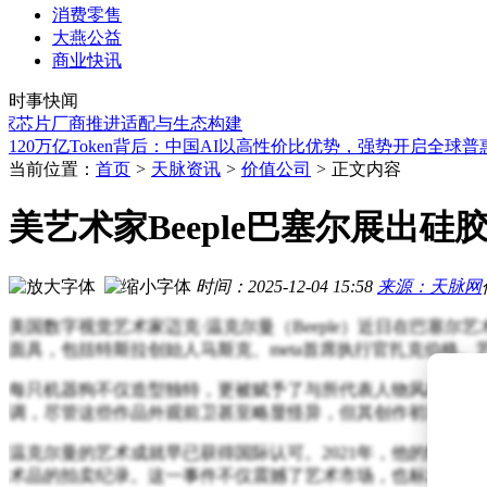
消费零售
大燕公益
东海证券看好翱捷科技：基带芯片业务拓展，ASIC订单充足前
商业快讯
深圳首条人形机器人中试产线启用 铺就规模化量产之路
时事快闻
江西51家企业亮相消博会 老字号“镇店之宝”展区首现江西精品
家芯片厂商推进适配与生态构建
小红书：在真实社区调性与商业化迷途间，寻找平衡的精致花
120万亿Token背后：中国AI以高性价比优势，强势开启全球普
宇树H1人形机器人百米冲刺达10米每秒 刷新全球奔跑纪录
当前位置：
首页
>
天脉资讯
>
价值公司
>
正文内容
宇树科技人形机器人再破百米速度纪录，王兴兴预言今年或超
MiniMax：资本狂热下的AI新星，能否将“想象力”兑现为真实
美艺术家Beeple巴塞尔展出
雷军社交平台分享：马吉拉大秀现场白色涂装小米YU7接驳车
永辉新西兰商品节启幕：源头直采全链管控，打造纯净可溯源
东海证券看好翱捷科技：基带芯片业务拓展，ASIC订单充足前
时间：2025-12-04 15:58
来源：天脉网
深圳首条人形机器人中试产线启用 铺就规模化量产之路
美国数字视觉艺术家迈克·温克尔曼（Beeple）近日在巴塞
面具，包括特斯拉创始人马斯克、me
ta首席执行官扎克伯格
每只机器狗不仅造型独特，更被赋予了与所代表人物风格相契
调，尽管这些作品外观前卫甚至略显怪异，但其创作初衷并非
温克尔曼的艺术成就早已获得国际认可。2021年，他的数字作品
术品的拍卖纪录。这一事件不仅震撼了艺术市场，也标志着数