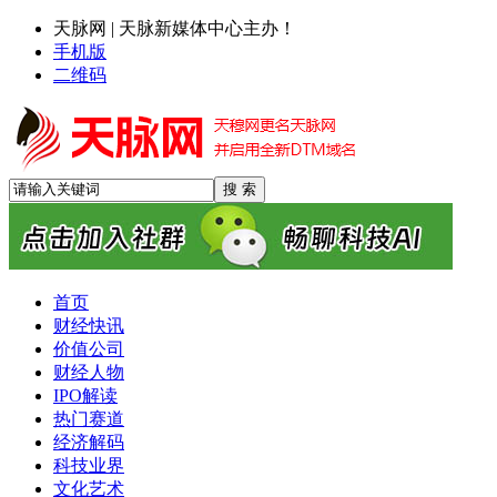
天脉网 | 天脉新媒体中心主办！
手机版
二维码
首页
财经快讯
价值公司
财经人物
IPO解读
热门赛道
经济解码
科技业界
文化艺术