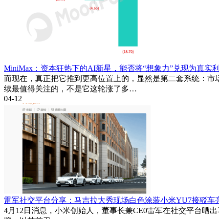
MiniMax：资本狂热下的AI新星，能否将“想象力”兑现为真实
而现在，真正把它推到更高位置上的，显然是第二套系统：市场
续最值得关注的，不是它这轮涨了多…
04-12
雷军社交平台分享：马吉拉大秀现场白色涂装小米YU7接驳车
4月12日消息，小米创始人，董事长兼CE0雷军在社交平台晒出马吉