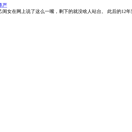
尊严
闺女在网上说了这么一嘴，剩下的就没啥人站台。 此后的12