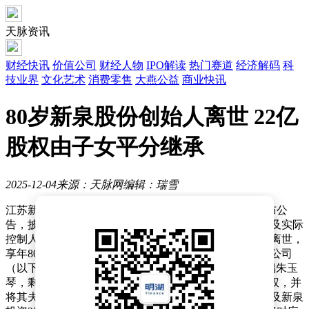
天脉资讯
财经快讯
价值公司
财经人物
IPO解读
热门赛道
经济解码
科
技业界
文化艺术
消费零售
大燕公益
商业快讯
80岁新泉股份创始人离世 22亿
股权由子女平分继承
2025-12-04
来源：天脉网
编辑：瑞雪
江苏新泉汽车饰件股份有限公司（603179.SH）近日发布公
告，披露公司实际控制人唐敖齐逝世后的股权继承安排及实际
控制人变更事宜。根据公告，唐敖齐于2025年10月26日离世，
享年80岁。其生前持有控股股东江苏新泉志和投资有限公司
（以下简称“新泉投资”）51%的股权，其中50%归属配偶朱玉
琴，剩余50%作为遗产处理。朱玉琴自愿放弃遗产继承权，并
将其夫妻共同财产中应属自身的股权无偿赠予子女，涉及新泉