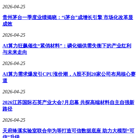
务涵盖汽车内、外饰件系统零部件及模具的设计、制造与销
2026-04-25
售，客户包括比亚迪、吉利、理想、蔚来、一汽、长城、长安
福特等知名车企。目前，新泉股份在国内拥有26家分、子公
贵州茅台一季度业绩揭晓：“i茅台”成增长引擎 市场化改革显
司，海外布局5家分、子公司。
成效
财务数据显示，2025年上半年，新泉股份实现营业收入74.59
2026-04-25
亿元，同比增长21.01%；归母净利润4.22亿元，同比增长
2.80%；扣非后净利润4.15亿元，同比增长1.20%。公司经营状
AI算力狂飙催生“紧俏材料”：磷化铟供需失衡下的产业红利
况保持稳健增长态势。
与未来走向
2026-04-25
AI算力需求爆发引CPU涨价潮，A股不到20家公司布局核心赛
道
2026-04-25
2026江苏国际石英产业大会7月启幕 共探高端材料自主自强新
路径
2026-04-25
天府绛溪实验室联合华为等打造可信数据底座 助力大模型“可
信”升级