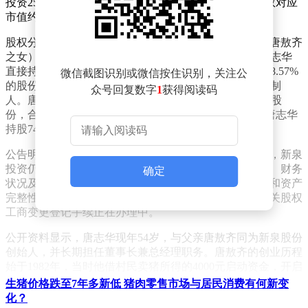
投资25.5%的股权。按公司最新收盘价估算，这部分股权对应
市值约22亿元。
股权分配结果显示，唐志华（唐敖齐之子）与唐美华（唐敖齐
之女）各继承新泉投资12.75%的股权。权益变动后，唐志华
直接持有公司8.69%的股份，并通过新泉投资间接持有18.57%
微信截图识别或微信按住识别，关注公
的股份，合计持股比例达27.26%，成为公司新的实际控制
众号回复数字
1
获得阅读码
人。唐美华则直接持有1.77%的股份，间接持有6.36%的股
份，合计持股8.13%。新泉投资的股权结构随之调整为唐志华
持股74.50%、唐美华持股25.50%。
公告明确指出，此次权益变动未改变公司控股股东地位，新泉
投资仍为控股股东。公司主营业务结构、日常生产经营、财务
确定
状况及管理层稳定性均不受影响，人员独立、财务独立和资产
完整性得以保持，中小投资者利益未受损害。目前，相关股权
工商变更登记手续正在办理中。
公开资料显示，唐志华现年54岁，与父亲唐敖齐同为新泉股份
创始人，并长期担任董事长兼总经理职务。唐敖齐的创业历程
始于1982年，当时他借村民卖猪所得的4000元启动资金，开启
创业之路。1993年，他与唐志华共同创立新泉股份前身，2001
生猪价格跌至7年多新低 猪肉零售市场与居民消费有何新变
年正式成立公司，并于2017年在上交所主板上市。公司主营业
化？