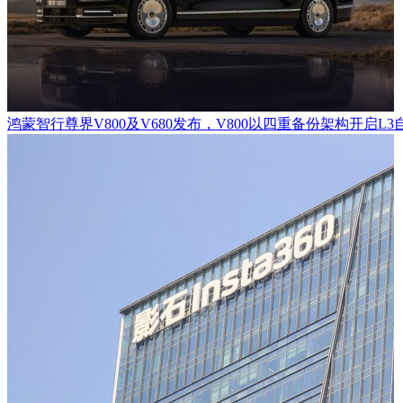
鸿蒙智行尊界V800及V680发布，V800以四重备份架构开启L