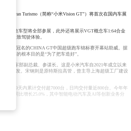
ran Turismo（简称“小米Vision GT”）将首次在国内车展
YU7三款车型将全部参展，此外还将展示VGT概念车1:64合金
动时代的极致驾驶体验。
小米独家冠名的CHINA GT中国超级跑车锦标赛开幕站助威。据
，学习赛车的根本目的是“为了把车造好”。
出任汽车部副总裁、参谋长。这是小米汽车自2021年成立以来
U7等车型研发。宋钢则是原特斯拉高管，曾主导上海超级工厂建设
SU7在9天内累计交付超7000台，日均交付量近800台。今年年
3亿元，同比增长25.0%，其中智能电动汽车及AI等创新业务分