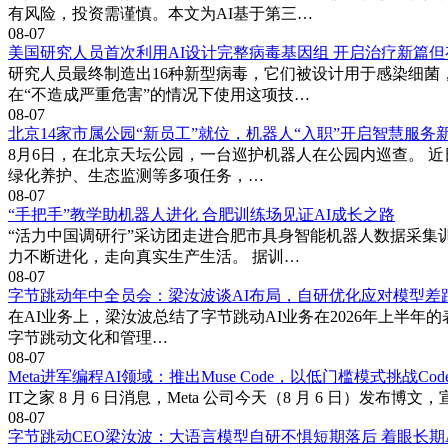
有风险，投资需谨慎。本文为AI基于第三…
08-07
美国研究人员首次利用AI设计完整病毒基因组 开启治疗新篇
研究人员最终制造出16种新型病毒，它们被设计用于感染细菌
在“不造成严重危害”的情况下使用这项技…
08-07
北京14家市属公园“新员工”就位，机器人“入职”开启智慧服务
8月6日，在北京天坛公园，一台巡护机器人在公园内巡查。 近
绿化养护、生态监测等多项任务，…
08-07
“手把手”教学助机器人进化 合肥训练场见证AI成长之路
“活力中国调研行”采访团走进合肥市具身智能机器人数据采集
力不断进化，走向真实生产生活。 据训…
08-07
字节跳动年中全员会：梁汝波谈AI布局，自研优化应对模型差
在AI业务上，梁汝波总结了字节跳动AI业务在2026年上半年
字节跳动文化和管理…
08-07
Meta进军编程AI领域：推出Muse Code，以低门槛模式挑战Cod
IT之家 8 月 6 日消息，Meta 公司今天（8 月 6 日）发布博文，宣
08-07
字节跳动CEO梁汝波：大语言模型自研不惧短期落后 着眼长期A