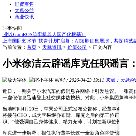
消费零售
大燕公益
字节跳动年中全员会：梁汝波谈AI布局，自研优化应对模型差
商业快讯
“草根”逆袭成“80后富豪”，拓斯达冲港股IPO，人形机器人故
时事快闻
十年磨剑铸重载利器，上海汇聚以智慧机器人赋能中国高端制
GomROS筑牢机器人国产化根基》
马鞍山具身机器人创新中心启用 构建数据闭环助力产业升级
上海国际艺术节“扶青计划”启幕：AI短剧征集展演，共探科艺
昇腾算力赋能互联网：全链路协同创新加速AI业务规模化落地
当前位置：
首页
>
天脉资讯
>
价值公司
>
正文内容
监管核准！刘澈明获任荔波富民村镇银行董事长 3个月内须到
美国研究人员首次利用AI设计完整病毒基因组 开启治疗新篇
小米徐洁云辟谣库克任职谣言
北京14家市属公园“新员工”就位，机器人“入职”开启智慧服务
“手把手”教学助机器人进化 合肥训练场见证AI成长之路
字节跳动年中全员会：梁汝波谈AI布局，自研优化应对模型差
时间：2026-04-23 19:11
来源：天脉网
“草根”逆袭成“80后富豪”，拓斯达冲港股IPO，人形机器人故
近日，一则关于小米汽车的假消息在网络上引发热议。一张高仿P
一虚假信息迅速登上社交媒体热搜榜。对此，小米集团董事长特
当地时间4月20日，苹果公司正式发布公告称，经董事会全票通过，
将接任CEO，成为苹果继乔布斯、库克之后的第三位正式领导
职。”他强调自己身体健康、精力充沛，计划在新职位长期任职
库克进一步解释，担任执行董事长这一全新角色将使他能够专