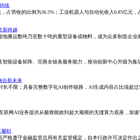
事待续
占营收的比例为36.5%；工业机器人与自动化收入6.85亿元，占27
造新跨越
能地搬运数吨乃至数十吨的重型设备或物料，成为众多制造企业亟
及智能设备矩阵、完善全链条服务能力，推动创新中心升级为集
融合新未来
总时长不限；具备完整数字化AI创作链路，AI生成内容占比须超
互联网AI业务提供从极致能效到超大规模的无缝算力底座，加
任履职
员严格遵守金融监管总局有关监管规定，自本行政许可决定作出之