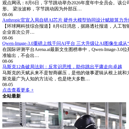
观点网讯：8月6日，字节跳动举办2026年度年中全员会。
形。 梁汝波称，字节跳动因为外部压…
08-06
Anthropic官宣入局自研AI芯片 硬件大模型协同设计赋能算力
【环球网科技综合报道】8月6日消息，据路透社报道，人工智能企业
企业首次公开…
08-06
Qwen-Image-3.0重磅上线千问AI平台 三大升级让AI图像生成从
在国际评测平台Arena.ai最新文生图榜单中，Qwen-Ima
准输出，不会出…
08-06
马斯克12条破局法则：反常识思维，助你跳出平庸走向卓越
马斯克的天赋从来不是智商碾压，是他的做事逻辑从根上就和大
斯克最广为人知的方法论，也是绝大多数…
08-05
点击查看更多 +
全站最新