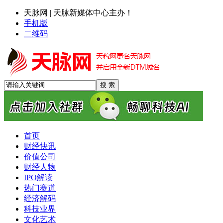
天脉网 | 天脉新媒体中心主办！
手机版
二维码
首页
财经快讯
价值公司
财经人物
IPO解读
热门赛道
经济解码
科技业界
文化艺术