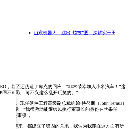
山东机器人：跳出“炫技”圈，深耕实干田，赋能千
EO，甚至还伪造了库克的回应：“非常荣幸加入小米汽车！”这
P图不可取，可不兴这么乱开玩笑的。”
长。现任硬件工程高级副总裁约翰·特努斯（John Ternus）
，库克表示：“我很激动能继续以执行董事长的身份在苹果任
要的优先事项”。
乃至十多年来，都建立了稳固的关系，我认为我能在这方面有所