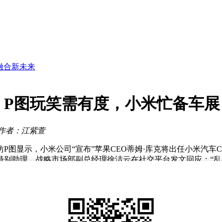
距挑战
事待续
造新跨越
融合新未来
任履职
但存生物安全隐忧
：P图玩笑需有度，小米忙备车展
新体验
距挑战
作者：江紫萱
事待续
图显示，小米公司“宣布”苹果CEO蒂姆·库克将出任小米汽车C
别助理、战略市场部副总经理徐洁云在社交平台发文回应：“乱
蒂姆·库克将于2026年9月1日卸任CEO职务，转任董事会执行董事
者，并同步加入董事会。在4月21日举行的苹果全体员工大会上
，并将全力支持新任CEO约翰·特努斯，称“苹果将始终是我最重
注于强化苹果的全球关系。他提到：“在这个领域，我们多年来