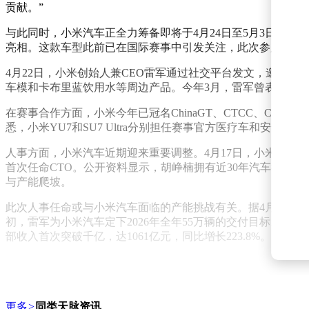
贡献。”
与此同时，小米汽车正全力筹备即将于4月24日至5月3日举行的2026北京
亮相。这款车型此前已在国际赛事中引发关注，此次参展被视
4月22日，小米创始人兼CEO雷军通过社交平台发文，邀请公众参
车模和卡布里蓝饮用水等周边产品。今年3月，雷军曾表示，小米V
在赛事合作方面，小米今年已冠名ChinaGT、CTCC、CE
悉，小米YU7和SU7 Ultra分别担任赛事官方医疗车和安
人事方面，小米汽车近期迎来重要调整。4月17日，小米集团
首次任命CTO。公开资料显示，胡峥楠拥有近30年汽车行业经
与产能爬坡。
此次人事任命或与小米汽车面临的产能挑战有关。据4月1日小米汽车
初，雷军为小米汽车定下2026年全年55万辆的交付目标。根据小
部收入首次突破千亿，达1061亿元，同比增长223.8%。
更多
>
同类天脉资讯