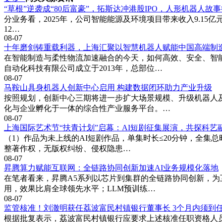
“草根”逆袭成“80后富豪”，拓斯达冲港股IPO，人形机器人故
分业务看，2025年，公司智能能源及环境项目带来收入9.15亿元，
12…
08-07
十年磨剑铸重载利器，上海汇聚以智慧机器人赋能中国高端制
在智能制造与柔性物流加速融合的今天，如何高效、安全、智
自动化科技有限公司成立于2013年，总部位…
08-07
马鞍山具身机器人创新中心启用 构建数据闭环助力产业升级
按照规划，创新中心三期将进一步扩大场景规模、升级机器人
化与企业孵化于一体的综合性产业服务平台。…
08-07
上海国际艺术节“扶青计划”启幕：AI短剧征集展演，共探科艺
（1）作品为未上线的AI短剧作品，单集时长≤20分钟，全集
整著作权，无版权纠纷、侵权隐患…
08-07
昇腾算力赋能互联网：全链路协同创新加速AI业务规模化落地
在笔者看来，昇腾A5系列以芯片到集群的全链路协同创新，为
用，效果比肩全球领先水平；LLM预训练…
08-07
监管核准！刘澈明获任荔波富民村镇银行董事长 3个月内须到
根据批复表示，荔波富民村镇银行应要求上述核准任职资格人