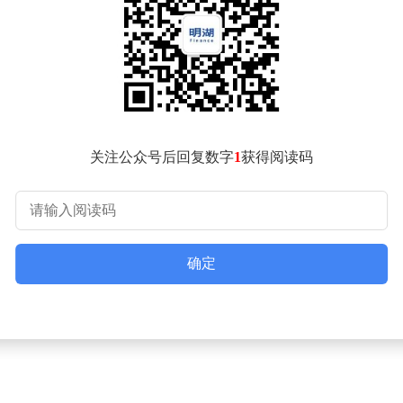
国际车展。4月21日，小米汽车宣布，其概念车Xiaomi Vision G
为小米汽车展示技术实力的重要机会。
观北京车展的小米展台。他透露，小米SU7、SU7 Ultra和小米
ision GT的探索旨在让全球汽车爱好者在GT世界中感受电
C中国三大顶级汽车场地赛。4月19日，雷军现身上海国际赛车场，为
关注公众号后回复数字
1
获得阅读码
全车。雷军在赛事间隙接受采访时笑称，自己虽想参赛但水平有差距
发布内部邮件宣布，胡峥楠出任汽车部CTO（首席技术官），宋钢
验，2021年加入雷军旗下顺为资本后，以顾问身份深度参与S
确定
官方披露，2026年3月全系交付量超过20000台，其中新一代
米集团3月24日发布的2025年全年业绩公告，公司总收入达457