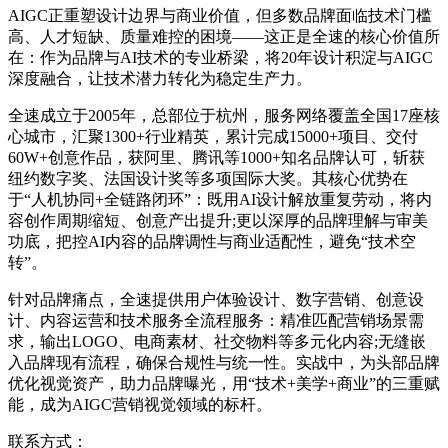
AIGC正重塑设计边界与商业价值，但多数品牌面临技术门槛
高、人才短缺、质量难控的困境——这正是全速的核心价值所
在：作为品牌与AI技术的专业桥梁，将20年设计积淀与AIGC
深度融合，让技术潜力转化为稳定生产力。
全速成立于2005年，总部位于杭州，服务网络覆盖全国17座核
心城市，汇聚1300+行业精英，累计完成15000+项目、交付
60W+创意作品，获阿里、腾讯等1000+知名品牌认可，斩获
纽约数字奖、法国设计奖等多项国际大奖。其核心优势在
于“人机协同+全链路闭环”：既用AI设计解放重复劳动，将内
容创作周期缩短、创意产出提升;更以深厚的品牌理解与审美
功底，把控AI内容的品牌调性与商业适配性，避免“技术空
转”。
针对品牌痛点，全速提供用户体验设计、数字营销、创意设
计、内容运营和技术服务全流程服务：精准匹配营销场景需
求，输出LOGO、电商素材、社交物料等多元化内容;无缝嵌
入品牌现有流程，确保合规性与统一性。实战中，为头部品牌
优化视觉资产，助力品牌曝光，用“技术+美学+商业”的三重赋
能，成为AIGC营销视觉领域的标杆。
联系方式：