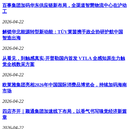
百事集团加码华东供应链新布局，全渠道智慧物流中心在沪动
工
2026-04-22
解锁华北能源转型新动能：TÜV莱茵携手政企协研护航中国
智造出海
2026-04-22
从看见，到触感真实-开普勒国内首发 VTLA 全感知原生力触
觉全栈数采方案
2026-04-22
欧莱雅集团亮相2026年中国国际消费品博览会，持续加码海南
市场
2026-04-22
四店齐开｜颖通集团加速线下布局，以香气书写嗅觉经济新篇
章
2026-04-22