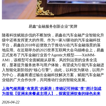
易鑫“金融服务创新企业”奖牌
随着科技赋能步伐的不断加快，易鑫在汽车金融产业智能化升
级中还将发挥更大的作用。作为一家AI驱动的汽车金融科技
平台，易鑫自2018年起便致力于推动AI在汽车金融场景的落
地应用。在近期举办的2025世界互联网大会乌镇峰会上，易鑫
正式发布了汽车金融行业首个Agentic大模型——XinMM-
AM1，该模型可全面赋能从获客、风控到运营的业务全流
程，显著提升服务效率与用户体验，有望成为引领汽车金融进
入智能化新阶段的“核心引擎”。由此，以科技为驱动，以用户
为中心，易鑫将通过输出金融科技解决方案，赋能汽车金融产
业链的广大合作伙伴，共同推动行业的智能化发展。
上海气候周最"有意思"的厨房：李锦记可持续"李"想计划成
为首批【亚洲未来餐桌主理人】，探索亚洲饮食的绿色未来
2026-04-22