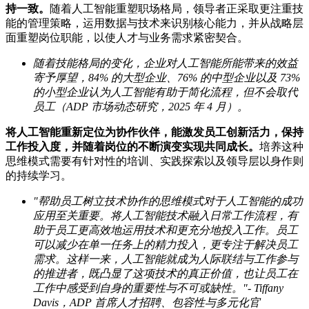
持一致。
随着人工智能重塑职场格局，领导者正采取更注重技
能的管理策略，运用数据与技术来识别核心能力，并从战略层
面重塑岗位职能，以使人才与业务需求紧密契合。
随着技能格局的变化，企业对人工智能所能带来的效益
寄予厚望，84%
的大型企业、76%
的中型企业以及 73%
的小型企业认为人工智能有助于简化流程，但不会取代
员工（ADP
市场动态研究，2025
年 4
月）。
将人工智能重新定位为协作伙伴，能激发员工创新活力，保持
工作投入度，并随着岗位的不断演变实现共同成长。
培养这种
思维模式需要有针对性的培训、实践探索以及领导层以身作则
的持续学习。
"帮助员工树立技术协作的思维模式对于人工智能的成功
应用至关重要。将人工智能技术融入日常工作流程，有
助于员工更高效地运用技术和更充分地投入工作。员工
可以减少在单一任务上的精力投入，更专注于解决员工
需求。这样一来，人工智能就成为人际联结与工作参与
的推进者，既凸显了这项技术的真正价值，也让员工在
工作中感受到自身的重要性与不可或缺性。"-
Tiffany
Davis
，ADP
首席人才招聘、包容性与多元化官