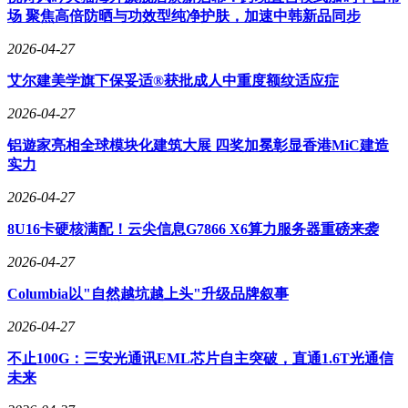
场 聚焦高倍防晒与功效型纯净护肤，加速中韩新品同步
2026-04-27
艾尔建美学旗下保妥适®获批成人中重度额纹适应症
2026-04-27
铝遊家亮相全球模块化建筑大展 四奖加冕彰显香港MiC建造
实力
2026-04-27
8U16卡硬核满配！云尖信息G7866 X6算力服务器重磅来袭
2026-04-27
Columbia以"自然越坑越上头"升级品牌叙事
2026-04-27
不止100G：三安光通讯EML芯片自主突破，直通1.6T光通信
未来