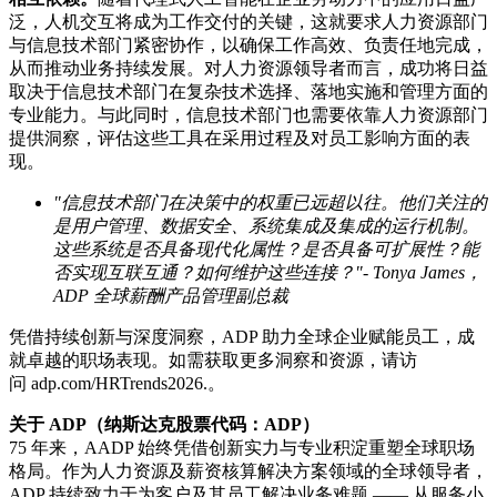
泛，人机交互将成为工作交付的关键，这就要求人力资源部门
与信息技术部门紧密协作，以确保工作高效、负责任地完成，
从而推动业务持续发展。对人力资源领导者而言，成功将日益
取决于信息技术部门在复杂技术选择、落地实施和管理方面的
专业能力。与此同时，信息技术部门也需要依靠人力资源部门
提供洞察，评估这些工具在采用过程及对员工影响方面的表
现。
"信息技术部门在决策中的权重已远超以往。他们关注的
是用户管理、数据安全、系统集成及集成的运行机制。
这些系统是否具备现代化属性？是否具备可扩展性？能
否实现互联互通？如何维护这些连接？"-
Tonya James
，
ADP
全球薪酬产品管理副总裁
凭借持续创新与深度洞察，ADP 助力全球企业赋能员工，成
就卓越的职场表现。如需获取更多洞察和资源，请访
问 adp.com/HRTrends2026.。
关于 ADP
（纳斯达克股票代码：ADP
）
75 年来，AADP 始终凭借创新实力与专业积淀重塑全球职场
格局。作为人力资源及薪资核算解决方案领域的全球领导者，
ADP 持续致力于为客户及其员工解决业务难题 —— 从服务小