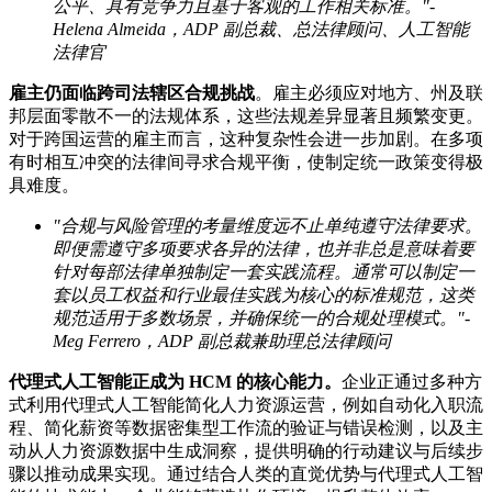
公平、具有竞争力且基于客观的工作相关标准。"-
Helena Almeida
，ADP
副总裁、总法律顾问、人工智能
法律官
雇主仍面临跨司法辖区合规挑战
。雇主必须应对地方、州及联
邦层面零散不一的法规体系，这些法规差异显著且频繁变更。
对于跨国运营的雇主而言，这种复杂性会进一步加剧。在多项
有时相互冲突的法律间寻求合规平衡，使制定统一政策变得极
具难度。
"合规与风险管理的考量维度远不止单纯遵守法律要求。
即便需遵守多项要求各异的法律，也并非总是意味着要
针对每部法律单独制定一套实践流程。通常可以制定一
套以员工权益和行业最佳实践为核心的标准规范，这类
规范适用于多数场景，并确保统一的合规处理模式。"-
Meg Ferrero
，ADP
副总裁兼助理总法律顾问
代理式人工智能正成为 HCM
的核心能力。
企业正通过多种方
式利用代理式人工智能简化人力资源运营，例如自动化入职流
程、简化薪资等数据密集型工作流的验证与错误检测，以及主
动从人力资源数据中生成洞察，提供明确的行动建议与后续步
骤以推动成果实现。通过结合人类的直觉优势与代理式人工智