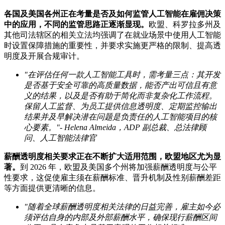
各国及美国各州正在考量是否及如何监管人工智能在雇佣决策
中的应用，不同的监管思路正逐渐显现。
欧盟、科罗拉多州及
其他司法辖区的相关立法均强调了在就业场景中使用人工智能
时设置保障措施的重要性，并要求实施更严格的限制、提高透
明度及开展合规审计。
"在评估任何一款人工智能工具时，需考量三点：其开发
是否基于安全可靠的高质量数据，能否产出可信且有意
义的结果，以及是否有助于简化而非复杂化工作流程。
保留人工监督、为员工提供信息透明度、定期监控输出
结果并及早解决潜在问题是负责任的人工智能项目的核
心要素。"-
Helena Almeida
，ADP
副总裁、总法律顾
问、人工智能法律官
薪酬透明度相关要求正在不断扩大适用范围，欧盟地区尤为显
著。
到 2026 年，欧盟及美国多个州将加强薪酬透明度与公平
性要求，这促使雇主须在薪酬标准、晋升机制及性别薪酬差距
等方面提供更清晰的信息。
"随着全球薪酬透明度相关法律的日益完善，雇主如今必
须评估自身的内部及外部薪酬水平，确保现行薪酬区间