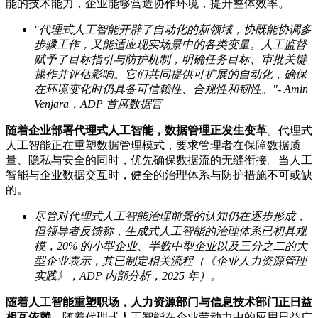
能的技术能力，企业能够营造协作环境，提升整体效率。
"代理式人工智能开辟了自动化的新领域，协既能协调多
步骤工作，又能适应现实场景中的各类变量。人工监督
赋予了目标指引与防护机制，明确任务目标、审批关键
操作并评估影响。它们共同提供可扩展的自动化，确保
在环境变化时仍具备可信赖性、合规性和韧性。"-
Amin
Venjara
，ADP
首席数据官
随着企业部署代理式人工智能，数据管理正发生变革
。代理式
人工智能正在重塑数据管理模式，要求管理者在保障数据质
量、隐私与安全的同时，优先确保数据流的无缝衔接。当人工
智能与企业数据交互时，健全的治理体系与防护措施不可或缺
的。
尽管对代理式人工智能治理前景的认知仍在逐步形成，
但领导者反馈称，生成式人工智能的治理体系已初具规
模，20%
的小型企业、半数中型企业以及三分之二的大
型企业表示，其已制定相关流程（《企业人力资源管理
实践》，ADP
内部分析，2025
年）。
随着人工智能重塑职场，人力资源部门与信息技术部门正日益
相互依赖。
随着代理式人工智能在企业劳动力中的应用日益广