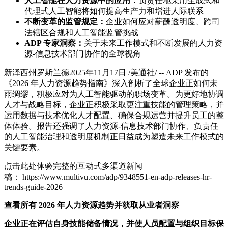
人工智能在人力资源中的应用：
负责任地采用生成式和
代理式人工智能将如何提高生产力和增进人际联系
不断变革的监管规定：
企业如何应对薪酬透明度、跨司
法辖区合规和人工智能监管挑战
ADP
专家洞察：
关于未来工作模式和不断发展的人力资
源-信息技术部门协作的全球视角
新泽西州罗斯兰德
2025年11月17日
/美通社/ -- ADP 发布的
《2026 年人力资源趋势指南》深入剖析了全球企业正如何未
雨绸缪，积极应对为人工智能驱动的职场变革。为更好地协调
人才与战略目标，企业正积极采取更注重技能的管理策略，并
运用数据与技术优化人才配置、确保合规运营并提升员工的整
体体验。报告还强调了人力资源-信息技术部门协作、负责任
的人工智能治理和透明度机制正日益成为塑造未来工作模式的
关键要素。
点击此处体验完整的互动式多渠道新闻
稿： https://www.multivu.com/adp/9348551-en-adp-releases-hr-
trends-guide-2026
查看所有 2026 年人力资源趋势并获取从业者洞察
企业正在评估自身技能储备情况，并使人员配置与组织目标保