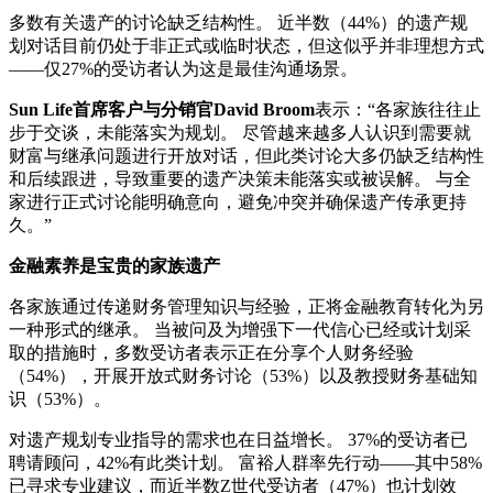
多数有关遗产的讨论缺乏结构性。 近半数（44%）的遗产规
划对话目前仍处于非正式或临时状态，但这似乎并非理想方式
——仅27%的受访者认为这是最佳沟通场景。
Sun Life首席客户与分销官David Broom
表示：“各家族往往止
步于交谈，未能落实为规划。 尽管越来越多人认识到需要就
财富与继承问题进行开放对话，但此类讨论大多仍缺乏结构性
和后续跟进，导致重要的遗产决策未能落实或被误解。 与全
家进行正式讨论能明确意向，避免冲突并确保遗产传承更持
久。”
金融素养是宝贵的家族遗产
各家族通过传递财务管理知识与经验，正将金融教育转化为另
一种形式的继承。 当被问及为增强下一代信心已经或计划采
取的措施时，多数受访者表示正在分享个人财务经验
（54%），开展开放式财务讨论（53%）以及教授财务基础知
识（53%）。
对遗产规划专业指导的需求也在日益增长。 37%的受访者已
聘请顾问，42%有此类计划。 富裕人群率先行动——其中58%
已寻求专业建议，而近半数Z世代受访者（47%）也计划效