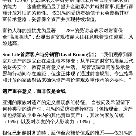
半数（55%）忧虑继承人在财务层面尚未具备管理所继承资产
的能力——这些数据凸显了提升金融素养并就财富事项进行家
族开放对话的紧迫性。 仅31%的受访者确信子女会遵循其财
富传承意愿，妥善保全资产并实现持续增值。
富裕人群的担忧尤为显著——28%的受访者表示对财富保
全“高度担忧”，凸显出财富规模越大往往意味着责任越重、风
险越高。
Sun Life首席客户与分销官David Broom
指出：“我们观察到家
庭对遗产的定义正在发生根本转变：从单纯的财富拓展至后代
的财务安全、教育及有意义的生活。 尽管该调查问卷显示意
愿与行动间存在差距，但这正体现了通过前瞻规划、专业指导
和开放的家族对话来确保资产与价值观双重传承的必要性。”
遗产重在意义，而非仅是金钱
亚洲的家族对遗产的定义呈现多维特征。 当被问及希望留下
何种类型的遗产时，41%的受访者选择财富（包括现金、房产
或包括家族企业在内的其他贵重资产），其次为家族传统
（15%）以及对亲友的个人影响力（13%）。
担忧已超越财务范畴，延伸至家族价值观的维系——仅31%的