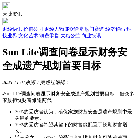
天脉资讯
财经快讯
价值公司
财经人物
IPO解读
热门赛道
经济解码
科
技业界
文化艺术
消费零售
大燕公益
商业快讯
Sun Life调查问卷显示财务安
全成遗产规划首要目标
2025-11-01
来源：美通社
编辑：
-Sun Life调查问卷显示财务安全成遗产规划首要目标，但众多
家族担忧财富难逾两代
70%的受访者认为，确保家族财务安全是遗产规划中最
关键的要素。
59%的受访者希望其留下的财富能配置于长期财富增
长。
近三分之二（60%）的受访者担忧其财富可能难逾两