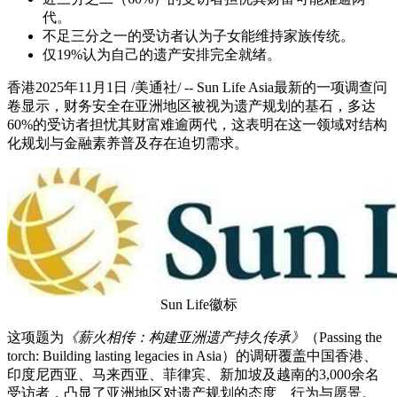
代。
不足三分之一的受访者认为子女能维持家族传统。
仅19%认为自己的遗产安排完全就绪。
香港
2025年11月1日
/美通社/ -- Sun Life Asia最新的一项调查问
卷显示，财务安全在亚洲地区被视为遗产规划的基石，多达
60%的受访者担忧其财富难逾两代，这表明在这一领域对结构
化规划与金融素养普及存在迫切需求。
Sun Life徽标
这项题为
《薪火相传：构建亚洲遗产持久传承》
（Passing the
torch: Building lasting legacies in Asia）的调研覆盖中国香港、
印度尼西亚、马来西亚、菲律宾、新加坡及越南的3,000余名
受访者，凸显了亚洲地区对遗产规划的态度、行为与愿景。