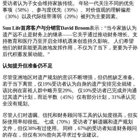
受访者认为子女会维持家族传统。 年轻一代关注不同的优先
事项（58%）、参与度优先（39%）、对价值观的理解偏差
（30%）以及代际纽带薄弱（29%）被列为主要因素。
Sun Life首席客户与分销官David Broom
表示：“当今家族认为
遗产远不止是财务上的继承——它关乎通过推动财务增长、支
持教育和医疗乃至开启全球机遇来创造持久影响。 人们希望
他们的财富能更高效地发挥作用，不仅为了当下，更要为子孙
后代积蓄发展动能。”
认知提升但准备仍不足
尽管亚洲地区对遗产规划的意识不断增强，但仍然缺乏准备。
若于当下离世，仅19%受访者认为自身的遗产安排完全就绪，
该比例在富裕人群中略升至29%。 仅10%受访者已完成并沟通
过其遗产计划，而近半数（45%）仅有部分计划，31%承认完
全没有规划。
尽管人们对遗嘱、信托和财务顾问等工具的认知度很高，但实
际使用率却很低。 七成（70%）受访者了解遗嘱和遗产规划
文件，但仅38%有过使用。 同样，67%的受访者知道财务顾问
的存在，但仅有36%曾向其寻求过专业建议。